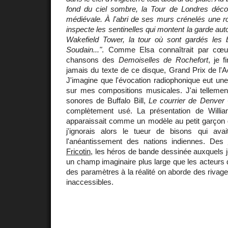
fond du ciel sombre, la Tour de Londres déco
médiévale. À l'abri de ses murs crénelés une r
inspecte les sentinelles qui montent la garde au
Wakefield Tower, la tour où sont gardés les 
Soudain..."
. Comme Elsa connaîtrait par cœur
chansons des
Demoiselles de Rochefort
, je 
jamais du texte de ce disque, Grand Prix de l'
J'imagine que l'évocation radiophonique eut une
sur mes compositions musicales. J'ai tellemen
sonores de Buffalo Bill,
Le courrier de Denver 
complètement usé. La présentation de Will
apparaissait comme un modèle au petit garçon d
j'ignorais alors le tueur de bisons qui ava
l'anéantissement des nations indiennes. Des
Fricotin
, les héros de bande dessinée auxquels je
un champ imaginaire plus large que les acteurs
des paramètres à la réalité on aborde des rivage
inaccessibles.