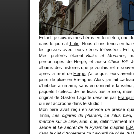
Enfant, je suivais mes héros en feuilleton, une do
dans le journal
Tintin
. Nous étions tenus en hal
les gosses avec leurs séries télévisées. Enfin
Mes préférés étaient
Blake et Mortimer
, ma
personnages de Hergé, et aussi
Chick Bill
. J
albums des histoires que je voulais relire souve
après la mort de
Hergé
, j'ai acquis leurs aven
jours de pluie en Bretagne. Alors j'ai fait cadea
d'hebdos à un ami, sans en connaître la valeur
paquets ficelés... Je ne lisais pas Spirou, mai
original de Gaston Lagaffe dessiné par
Franqui
qui est accroché dans le studio !
Mon père avait reçu en service de presse qu
Tintin,
Les cigares du pharaon, Le lotus bleu, 
marché sur la lune
, ainsi que, définitivement 
Jaune
et
Le secret de la Pyramide
d'après
E.P
dans le ciel d'Angleterre tout alourdi de pluie. Au