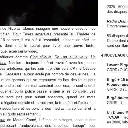
2025 - 50è
des disque
Radio Dram
Programme a
on de
Nicolas Clauss
inaugure une nouvelle direction du
asticien. Pour
Terres arbitraires
présenté au
Théâtre de
83 disques d
16 octobre, il est allé à l'essentiel, laissant de côté les
Drame dont c
es dont il a le secret pour livrer une œuvre brute,
sont sur
Ba
que, axée sur la vidéo.
4 NOUVEAUX
mériques comme
Cinq ailleurs
,
De l'art si je veux
,
Un
iens
, Nicolas a toujours filmé et travaillé avec les jeunes
Lavant Birg
res arbitraires
qui tire son titre d'un vers d'
Aimé Césaire
GRRR+OUCH!,
eil
Cadastres
, auteur adulé par nombre de ces jeunes, il a
Birgé + 16 i
que les garçons qui se regroupent en bas des tours pour
Pique-nique
 endroit où rien n'est construit pour eux, le seul endroit
GRRR, dist.
rouver et où la police passe le sien à les contrôler. Les
 ne sont pas pour autant absentes, quand les mots
Birgé
Anima
GRRR, dist.
relégation sociale et le racisme, la frontière et l'expulsion
re sécuritaire et les poncifs des médias, la solidarité et la
Un Drame Mu
jeu qu'ils représentent...
TCHAK
, iné
gue
de Marcel Carné, il filme les visages, chacun des
en 2000, lab
fléchissant l'ambivalence des modèles. Lorsqu'il leur