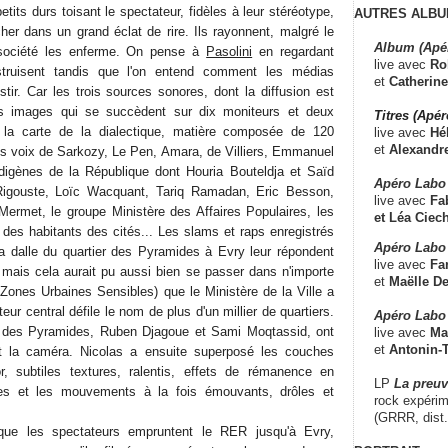
tits durs toisant le spectateur, fidèles à leur stéréotype,
AUTRES ALBU
her dans un grand éclat de rire. Ils rayonnent, malgré le
Album (Apé
 société les enferme. On pense à
Pasolini
en regardant
live avec
Ro
nstruisent tandis que l'on entend comment les médias
et
Catherine
stir. Car les trois sources sonores, dont la diffusion est
es images qui se succèdent sur dix moniteurs et deux
Titres (Apé
 la carte de la dialectique, matière composée de 120
live avec
Hé
et
Alexandr
les voix de Sarkozy, Le Pen, Amara, de Villiers, Emmanuel
ndigènes de la République dont Houria Bouteldja et Saïd
Apéro Labo
gouste, Loïc Wacquant, Tariq Ramadan, Eric Besson,
live avec
Fab
ermet, le groupe Ministère des Affaires Populaires, les
et
Léa Ciech
 des habitants des cités... Les slams et raps enregistrés
Apéro Labo 
a dalle du quartier des Pyramides à Evry leur répondent
live avec
Fa
 mais cela aurait pu aussi bien se passer dans n'importe
et
Maëlle D
Zones Urbaines Sensibles) que le Ministère de la Ville a
eur central défile le nom de plus d'un millier de quartiers.
Apéro Labo
 des Pyramides, Ruben Djagoue et Sami Moqtassid, ont
live avec
Ma
et
Antonin-T
t la caméra. Nicolas a ensuite superposé les couches
r, subtiles textures, ralentis, effets de rémanence en
LP
La preu
es et les mouvements à la fois émouvants, drôles et
rock expérim
(GRRR, dist
que les spectateurs empruntent le RER jusqu'à Evry,