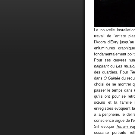
La nouvelle installati
travail de l'artiste pl
l'Agora d'Evry
jusqu'au 
enluminures graphiqu
fondamentalement politi
Pour ses œuvres nu
palpitant
ou
Les music
des quartiers. Pour
Ter
dans
Ô Guinée
du recu
choisi de ne montrer 
passer le temps dans un
qu'ils ont pour se ret
sœurs et la famille
enregistrés évoquent la 
à la périphérie, le déli
conscience aiguë de l'en
S'il évoque
Terrain va
soixante portraits ré