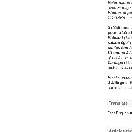
Reformation
avec F.Gorgé
Plumes et po
CD GRRR,
su
5 rééditions 
pour la 1ère 
Rideau !
(198
salaire égal
(
contes font 
L'homme à l
glace à trois 
Carnage
(1985
toutes avec d
Rendez-vous
J-J.Birgé et 
sur le label a
Translate
Fast English tr
Articles ré