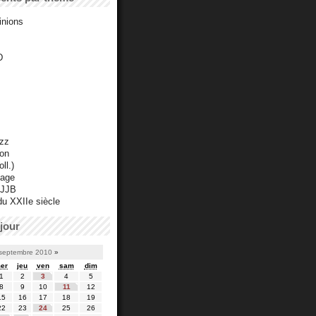
inions
D
azz
ton
ll.)
mage
 JJB
du XXIIe siècle
jour
septembre 2010
»
er
jeu
ven
sam
dim
1
2
3
4
5
8
9
10
11
12
15
16
17
18
19
22
23
24
25
26