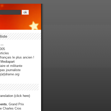
iste
---
005
ticles
rançais le plus ancien !
r Mediapart
ire et militante
pas journaliste
e(at)drame.org
anslation (click here)
ents
, Grand Prix
e Charles Cros