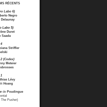
MS RÉCENTS
ro Labo 6)
berto Negro
 Delaunay
ro Labo 5)
lène Duret
e Saada
 4
iana Striffler
elski
2 (Codex)
nny Meteier
esbrosses
 1
thias Lévy
ri Hoang
ve
de
Poudingue
ental
. The Pusher)