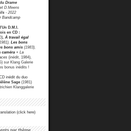
 du Drame
 et D.Meens
ils
- 2022
r Bandcamp
d'Un D.M.I.
fois en CD :
0)
,
À travail égal
1981),
Les bons
les bons amis
(1983),
a caméra
+ La
faces
(inédit, 1984),
) sur Klang Galerie
es bonus inédits !
CD inédit du duo
Hélène Sage
(1981)
utrichien Klanggalerie
anslation (click here)
cents par thème