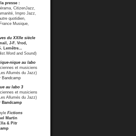
la presse :
lérama, CitizenJazz,
umanité, Impro Jazz,
utre quotidien,
 France Musique,
ves du XXIIe siècle
ail, J-F. Vrod,
S. Lemêtre
...
ist.Word and Sound)
ique-nique au labo
iennes et musiciens
es Allumés du Jazz)
r
Bandcamp
ue au labo 3
ciennes et musiciens
Les Allumés du Jazz)
r
Bandcamp
nyle
Fictions
el Martin
lla & Pitr
camp