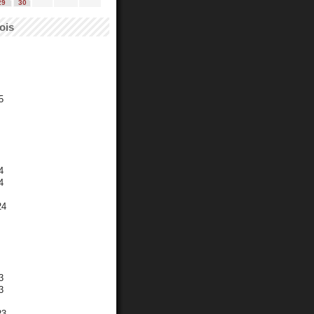
29
30
ois
5
4
4
24
3
3
23