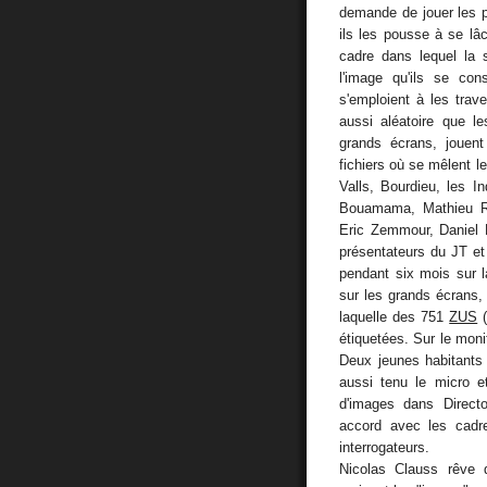
demande de jouer les pe
ils les pousse à se lâc
cadre dans lequel la
l'image qu'ils se co
s'emploient à les trave
aussi aléatoire que l
grands écrans, jouent
fichiers où se mêlent 
Valls, Bourdieu, les I
Bouamama, Mathieu Ri
Eric Zemmour, Daniel M
présentateurs du JT et
pendant six mois sur l
sur les grands écrans,
laquelle des 751
ZUS
(
étiquetées. Sur le monit
Deux jeunes habitants
aussi tenu le micro e
d'images dans Directo
accord avec les cadr
interrogateurs.
Nicolas Clauss rêve 