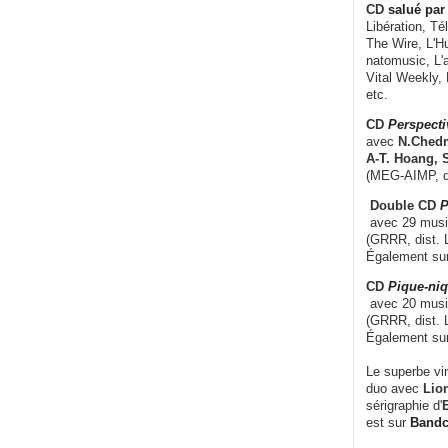
CD
salué par 
Libération, Té
The Wire, L'H
natomusic, L'a
Vital Weekly,
etc.
CD
Perspecti
avec
N.Chedm
A-T. Hoang, 
(MEG-AIMP, d
Double CD
P
avec 29 music
(GRRR, dist. L
Également su
CD
Pique-niq
avec 20 musi
(GRRR, dist. 
Également su
Le superbe vi
duo avec
Lion
sérigraphie d'
E
est sur
Band