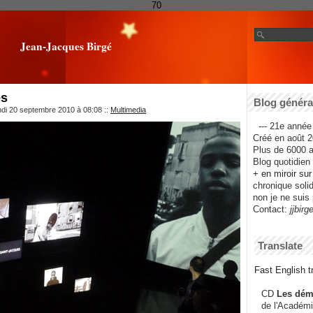
70
Jean-Jacques Birgé
es
Blog général
ndi 20 septembre 2010 à 08:08
::
Multimedia
--- 21e année 
Créé en août 2
Plus de 6000 ar
Blog quotidien f
+ en miroir su
chronique solida
non je ne suis 
Contact:
jjbirg
Translate
Fast English tr
CD
Les dém
de l'Académi