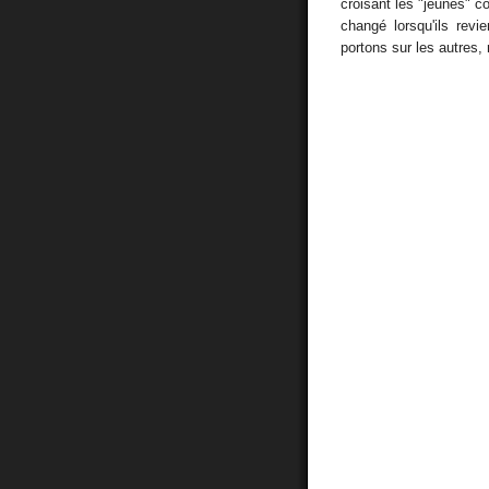
croisant les "jeunes" c
changé lorsqu'ils rev
portons sur les autres