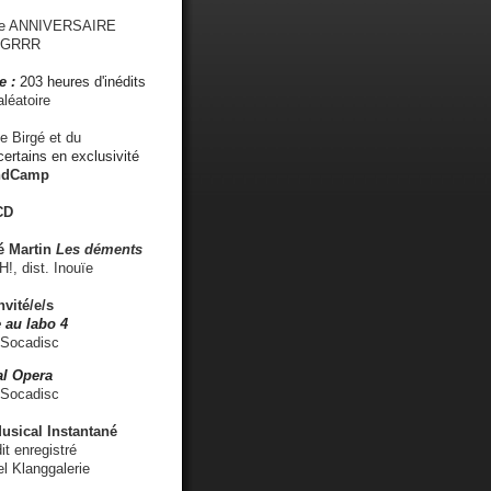
me ANNIVERSAIRE
s GRRR
e :
203 heures d'inédits
léatoire
e Birgé et du
ertains en exclusivité
ndCamp
CD
é
Martin
Les déments
 dist. Inouïe
nvité/e/s
 au labo 4
 Socadisc
l Opera
 Socadisc
sical Instantané
dit enregistré
el Klanggalerie