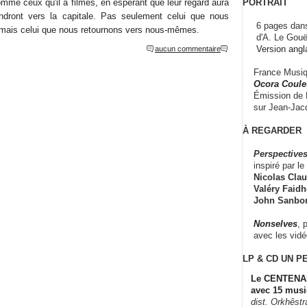
PORTRAIT
omme ceux qu'il a filmés, en espérant que leur regard aura
iendront vers la capitale. Pas seulement celui que nous
6 pages dans
, mais celui que nous retournons vers nous-mêmes.
d'A. Le Gouë
Version angl
aucun commentaire
France Musiqu
Ocora Couleu
Émission de F
sur Jean-Jacq
À REGARDER
Perspectives
inspiré par le 
Nicolas Claus
Valéry Faidhe
John Sanbo
Nonselves
, 
avec les vid
LP & CD
UN P
Le CENTENAI
avec 15 musi
dist. Orkhêst