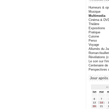
Humeurs & op
Musique
Multimedia
Cinéma & DV
Théâtre
Expositions
Pratique
Cuisine
Perso
Voyage
Allumés du J
Roman-feuille
Révélations (co
Le son sur l'i
Centenaire de
Perspectives 
Jour après 
«
lun
mar
m
6
7
13
14
20
21