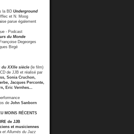
 la BD
Underground
fflec et N. Moog
aise
parue également
e - Podcast
rs du Monde
rançoise Degeorges
ues Birgé
 du XXIIe siècle
(le film)
CD de JJB et réalisé par
s, Sonia Cruchon,
rbe, Jacques Perconte,
rn
,
Eric Vernhes
...
performance
éos de
John Sanborn
EU MOINS RÉCENTS
RE de JJB
ciens et musiciennes
ra et Allumés du Jazz