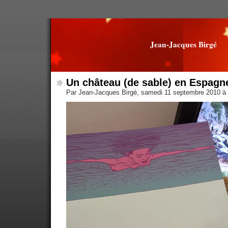
Jean-Jacques Birgé
Un château (de sable) en Espagn
Par Jean-Jacques Birgé, samedi 11 septembre 2010 à