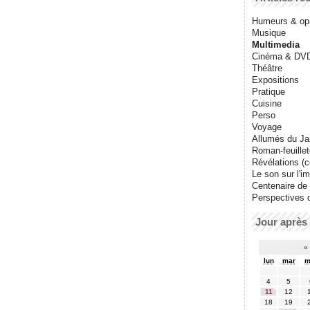
Humeurs & op
Musique
Multimedia
Cinéma & DV
Théâtre
Expositions
Pratique
Cuisine
Perso
Voyage
Allumés du J
Roman-feuille
Révélations (co
Le son sur l'i
Centenaire de
Perspectives 
Jour après 
«
lun
mar
m
4
5
11
12
18
19