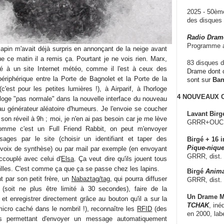
2025 - 50è
des disque
Radio Dram
Programme a
lapin m'avait déjà surpris en annonçant de la neige avant
e ce matin il a remis ça. Pourtant je ne vois rien. Marx,
83 disques d
ié à un site Internet météo, comme il l'est à ceux des
Drame dont c
périphérique entre la Porte de Bagnolet et la Porte de la
sont sur
Ba
est pour les petites lumières !), à Airparif, à l'horloge
4 NOUVEAUX
horloge "pas normale" dans la nouvelle interface du nouveau
 au générateur aléatoire d'humeurs. Je l'envoie se coucher
Lavant Birg
son réveil à 9h ; moi, je n'en ai pas besoin car je me lève
GRRR+OUCH!,
omme c'est un Full Friend Rabbit, on peut m'envoyer
ages par le site (choisir un identifiant et taper des
Birgé + 16 i
Pique-nique
voix de synthèse) ou par mail par exemple (en envoyant
GRRR, dist.
ccouplé avec celui d'
Elsa
. Ça veut dire qu'ils jouent tous
illes. C'est comme ça que ça se passe chez les lapins.
Birgé
Anima
int par son petit frère, un
Nabaztag/tag
, qui pourra diffuser
GRRR, dist.
soit ne plus être limité à 30 secondes), faire de la
Un Drame Mu
et enregistrer directement grâce au bouton qu'il a sur la
TCHAK
, iné
micro caché dans le nombril !), reconnaître les
RFID
(des
en 2000, lab
es permettant d'envoyer un message automatiquement