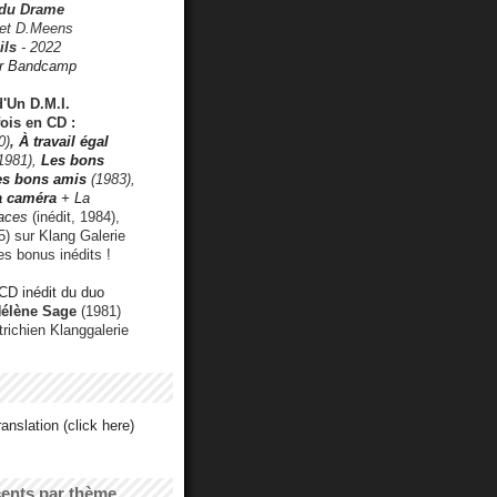
 du Drame
 et D.Meens
ils
- 2022
r Bandcamp
d'Un D.M.I.
fois en CD :
0)
,
À travail égal
1981),
Les bons
les bons amis
(1983),
a caméra
+ La
faces
(inédit, 1984),
) sur Klang Galerie
es bonus inédits !
CD inédit du duo
Hélène Sage
(1981)
utrichien Klanggalerie
anslation (click here)
cents par thème