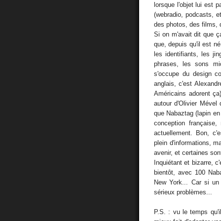
lorsque l'objet lui est
(webradio, podcasts, et
des photos, des films, 
Si on m'avait dit que ça
que, depuis qu'il est né
les identifiants, les j
phrases, les sons mi
s'occupe du design co
anglais, c'est Alexand
Américains adorent ça),
autour d'Olivier Mével
que Nabaztag (lapin en
conception française
actuellement. Bon, c'e
plein d'informations, m
avenir, et certaines son
Inquiétant et bizarre, c
bientôt, avec 100 Nab
New York... Car si un
sérieux problèmes...
P.S. : vu le temps qu'il