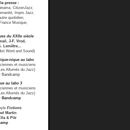
la presse :
lérama, CitizenJazz,
umanité, Impro Jazz,
utre quotidien,
 France Musique,
ves du XXIIe siècle
ail, J-F. Vrod,
S. Lemêtre
...
ist.Word and Sound)
ique-nique au labo
iennes et musiciens
es Allumés du Jazz)
r
Bandcamp
ue au labo 3
ciennes et musiciens
Les Allumés du Jazz)
r
Bandcamp
nyle
Fictions
el Martin
lla & Pitr
camp