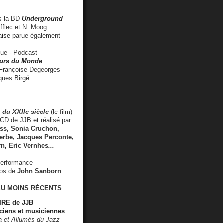
 la BD
Underground
fflec et N. Moog
aise
parue également
e - Podcast
rs du Monde
rançoise Degeorges
ues Birgé
 du XXIIe siècle
(le film)
CD de JJB et réalisé par
s, Sonia Cruchon,
rbe, Jacques Perconte,
rn
,
Eric Vernhes
...
performance
éos de
John Sanborn
EU MOINS RÉCENTS
RE de JJB
ciens et musiciennes
ra et Allumés du Jazz