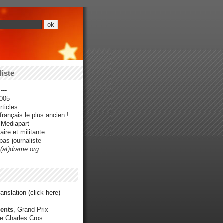
iste
---
005
ticles
rançais le plus ancien !
r Mediapart
ire et militante
pas journaliste
e(at)drame.org
anslation (click here)
ents
, Grand Prix
e Charles Cros