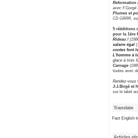
Reformation
avec F.Gorgé
Plumes et po
CD GRRR,
su
5 rééditions 
pour la 1ère 
Rideau !
(198
salaire égal
(
contes font 
L'homme à l
glace à trois 
Carnage
(1985
toutes avec d
Rendez-vous
J-J.Birgé et 
sur le label a
Translate
Fast English tr
Articles ré