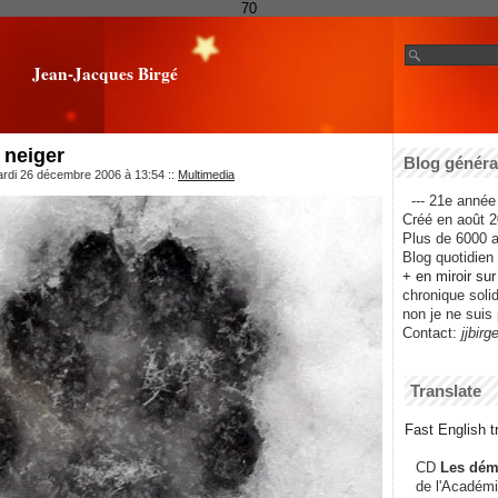
70
Jean-Jacques Birgé
a neiger
Blog général
ardi 26 décembre 2006 à 13:54
::
Multimedia
--- 21e année 
Créé en août 2
Plus de 6000 ar
Blog quotidien f
+ en miroir su
chronique solida
non je ne suis 
Contact:
jjbirg
Translate
Fast English tr
CD
Les dém
de l'Académi