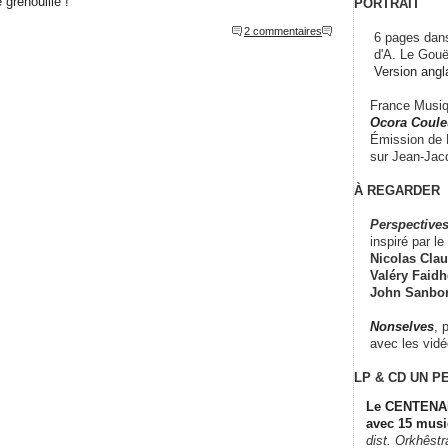
 grenouille !
PORTRAIT
2 commentaires
6 pages dans
d'A. Le Gouë
Version angl
France Musiqu
Ocora Couleu
Émission de F
sur Jean-Jacq
À REGARDER
Perspectives
inspiré par le 
Nicolas Claus
Valéry Faidhe
John Sanbo
Nonselves
, 
avec les vid
LP & CD
UN P
Le CENTENAI
avec 15 musi
dist. Orkhêst