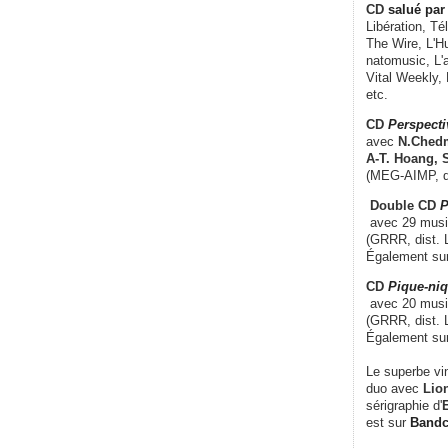
CD
salué par 
Libération, Té
The Wire, L'H
natomusic, L'a
Vital Weekly,
etc.
CD
Perspecti
avec
N.Chedm
A-T. Hoang, 
(MEG-AIMP, d
Double CD
P
avec 29 music
(GRRR, dist. L
Également su
CD
Pique-niq
avec 20 musi
(GRRR, dist. 
Également su
Le superbe vi
duo avec
Lion
sérigraphie d'
E
est sur
Band