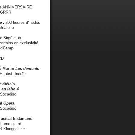
me ANNIVERSAIRE
s GRRR
e :
203 heures d'inédits
léatoire
e Birgé et du
ertains en exclusivité
ndCamp
CD
é
Martin
Les déments
 dist. Inouïe
nvité/e/s
 au labo 4
 Socadisc
l Opera
 Socadisc
sical Instantané
dit enregistré
el Klanggalerie