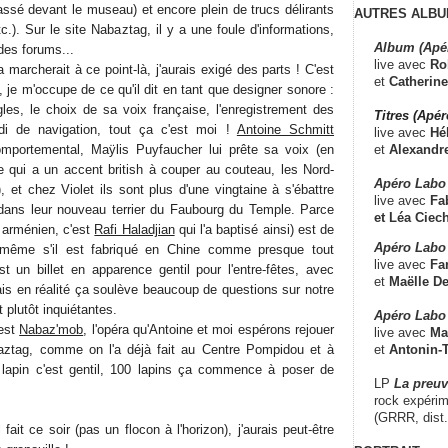
 passé devant le museau) et encore plein de trucs délirants
AUTRES ALBU
c.). Sur le site Nabaztag, il y a une foule d'informations,
Album (Apé
des forums...
live avec
Ro
 marcherait à ce point-là, j'aurais exigé des parts ! C'est
et
Catherine
, je m'occupe de ce qu'il dit en tant que designer sonore :
ingles, le choix de sa voix française, l'enregistrement des
Titres (Apé
di de navigation, tout ça c'est moi !
Antoine Schmitt
live avec
Hé
et
Alexandr
mportemental, Maÿlis Puyfaucher lui prête sa voix (en
re qui a un accent british à couper au couteau, les Nord-
Apéro Labo
 et chez Violet ils sont plus d'une vingtaine à s'ébattre
live avec
Fab
 dans leur nouveau terrier du Faubourg du Temple. Parce
et
Léa Ciech
 arménien, c'est
Rafi Haladjian
qui l'a baptisé ainsi) est de
Apéro Labo 
, même s'il est fabriqué en Chine comme presque tout
live avec
Fa
st un billet en apparence gentil pour l'entre-fêtes, avec
et
Maëlle D
ais en réalité ça soulève beaucoup de questions sur notre
t plutôt inquiétantes.
Apéro Labo
'est
Nabaz'mob
, l'opéra qu'Antoine et moi espérons rejouer
live avec
Ma
et
Antonin-T
aztag, comme on l'a déjà fait au Centre Pompidou et à
 lapin c'est gentil, 100 lapins ça commence à poser de
LP
La preu
rock expérim
(GRRR, dist
 fait ce soir (pas un flocon à l'horizon), j'aurais peut-être