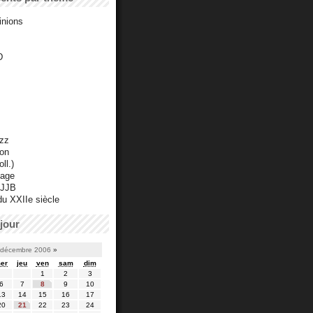
inions
D
azz
ton
ll.)
mage
 JJB
du XXIIe siècle
jour
décembre 2006
»
er
jeu
ven
sam
dim
1
2
3
6
7
8
9
10
13
14
15
16
17
20
21
22
23
24