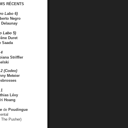
MS RÉCENTS
ro Labo 6)
berto Negro
 Delaunay
ro Labo 5)
lène Duret
e Saada
 4
iana Striffler
elski
2 (Codex)
nny Meteier
esbrosses
 1
thias Lévy
ri Hoang
ve
de
Poudingue
ental
. The Pusher)