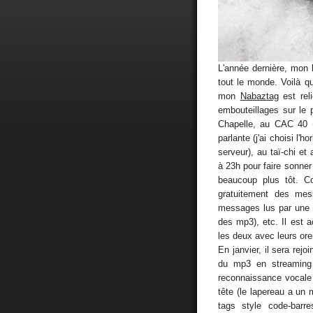
L'année dernière, mon 
tout le monde. Voilà qu
mon
Nabaztag
est rel
embouteillages sur le 
Chapelle, au CAC 40 (c'
parlante (j'ai choisi l'
serveur), au taï-chi et
à 23h pour faire sonner 
beaucoup plus tôt. C
gratuitement des mess
messages lus par une 
des mp3), etc. Il est a
les deux avec leurs ore
En janvier, il sera rejo
du mp3 en streaming (
reconnaissance vocale 
tête (le lapereau a un 
tags style code-barr