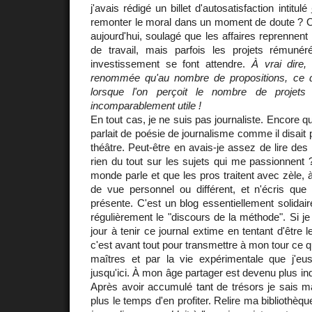
j'avais rédigé un billet d'autosatisfaction intitulé
remonter le moral dans un moment de doute ? 
aujourd'hui, soulagé que les affaires reprennen
de travail, mais parfois les projets rémuné
investissement se font attendre.
À vrai dire, 
renommée qu'au nombre de propositions, ce q
lorsque l'on perçoit le nombre de projets 
incomparablement utile !
En tout cas, je ne suis pas journaliste. Encore qu
parlait de poésie de journalisme comme il disait
théâtre. Peut-être en avais-je assez de lire des
rien du tout sur les sujets qui me passionnent ?
monde parle et que les pros traitent avec zèle, 
de vue personnel ou différent, et n'écris que l
présente. C'est un blog essentiellement solidaire 
régulièrement le "discours de la méthode". Si je
jour à tenir ce journal extime en tentant d'être l
c'est avant tout pour transmettre à mon tour ce 
maîtres et par la vie expérimentale que j'e
jusqu'ici. À mon âge partager est devenu plus in
Après avoir accumulé tant de trésors je sais ma
plus le temps d'en profiter. Relire ma bibliothèq