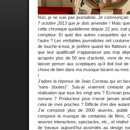
Non, je ne suis pas journaliste.
Je commençais ai
7 octobre 2013 que je dois amender !
Mais que s
cette chronique quotidienne depuis 22 ans, soit 
compteur. Et quid des autres casquettes qui m
l'autre ? Les véritables journalistes ont coutum
de touche-à-tout, je préfère quand les flatteurs 
que leur qualificatif n'apparaisse pas trop dépr
qu'après plus de 50 ans d'activité, vivre de mo
laisser penser aux sceptiques qu'il doit tout 
chose de bien dans ma musique bizarre ou mes
!
J'adore la réponse de Jean Cocteau qui en face
"sans (toutes)". Suis-je vraiment cinéaste 
réalisation que tous les vingt ans ? Écrivain pou
romans ? Producteur pour n'avoir jamais prod
celui de mes proches ? Difficile d'en dire autan
J'ai composé plus de 2000 œuvres, publié
composé la musique de centaines de films, C
œuvres interactives, spectacles, etc., et réalis
de travaux aujourd'hui assimilés au design s