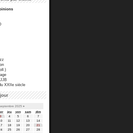
pinions
D
azz
ton
ll.)
mage
 JJB
du XXIIe siècle
jour
septembre 2025
»
er
jeu
ven
sam
dim
3
4
5
6
7
10
11
12
13
14
17
18
19
20
21
24
25
26
27
28