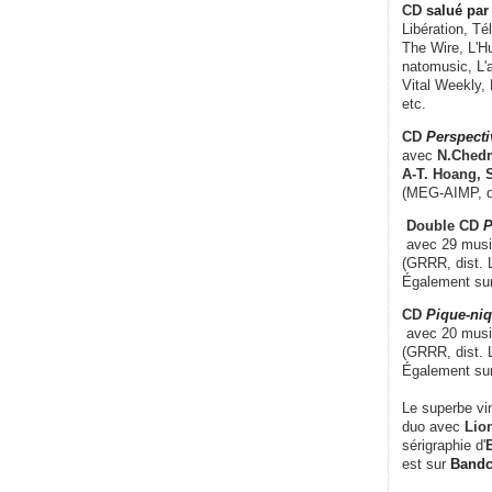
CD
salué par 
Libération, Té
The Wire, L'H
natomusic, L'a
Vital Weekly,
etc.
CD
Perspecti
avec
N.Chedm
A-T. Hoang, 
(MEG-AIMP, d
Double CD
P
avec 29 music
(GRRR, dist. L
Également su
CD
Pique-niq
avec 20 musi
(GRRR, dist. 
Également su
Le superbe vi
duo avec
Lion
sérigraphie d'
E
est sur
Band