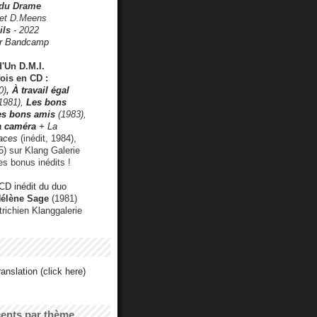
 du Drame
 et D.Meens
ils
- 2022
r Bandcamp
d'Un D.M.I.
fois en CD :
0)
,
À travail égal
1981),
Les bons
les bons amis
(1983),
a caméra
+ La
faces
(inédit, 1984),
) sur Klang Galerie
es bonus inédits !
CD inédit du duo
Hélène Sage
(1981)
utrichien Klanggalerie
anslation (click here)
cents par thème