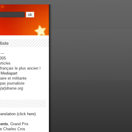
iste
---
005
ticles
rançais le plus ancien !
r Mediapart
ire et militante
pas journaliste
e(at)drame.org
anslation (click here)
ents
, Grand Prix
e Charles Cros