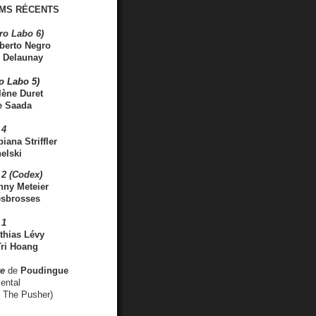
MS RÉCENTS
ro Labo 6)
berto Negro
 Delaunay
ro Labo 5)
lène Duret
e Saada
 4
iana Striffler
elski
2 (Codex)
nny Meteier
esbrosses
 1
thias Lévy
ri Hoang
ve
de
Poudingue
ental
. The Pusher)