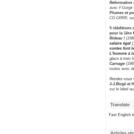
Reformation
avec F.Gorgé
Plumes et po
CD GRRR,
su
5 rééditions 
pour la 1ère 
Rideau !
(198
salaire égal
(
contes font 
L'homme à l
glace à trois 
Carnage
(1985
toutes avec d
Rendez-vous
J-J.Birgé et 
sur le label a
Translate
Fast English tr
Articles ré