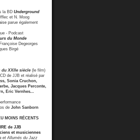
 la BD
Underground
fflec et N. Moog
aise
parue également
e - Podcast
rs du Monde
rançoise Degeorges
ues Birgé
 du XXIIe siècle
(le film)
CD de JJB et réalisé par
s, Sonia Cruchon,
rbe, Jacques Perconte,
rn
,
Eric Vernhes
...
performance
éos de
John Sanborn
EU MOINS RÉCENTS
RE de JJB
ciens et musiciennes
ra et Allumés du Jazz