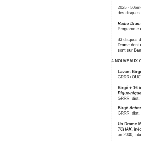
2025 - 50è
des disque
Radio Dram
Programme a
83 disques d
Drame dont c
sont sur
Ba
4 NOUVEAUX
Lavant Birg
GRRR+OUCH!,
Birgé + 16 i
Pique-nique
GRRR, dist.
Birgé
Anima
GRRR, dist.
Un Drame Mu
TCHAK
, iné
en 2000, lab