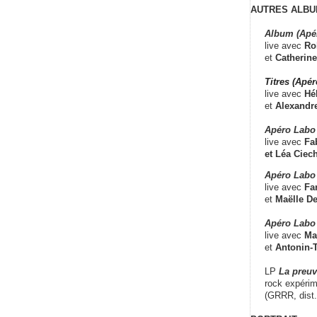
AUTRES ALBU
Album (Apé
live avec
Ro
et
Catherine
Titres (Apé
live avec
Hé
et
Alexandr
Apéro Labo
live avec
Fab
et
Léa Ciech
Apéro Labo 
live avec
Fa
et
Maëlle D
Apéro Labo
live avec
Ma
et
Antonin-T
LP
La preu
rock expérim
(GRRR, dist