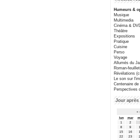
Humeurs & o
Musique
Multimedia
Cinéma & DV
Théâtre
Expositions
Pratique
Cuisine
Perso
Voyage
Allumés du J
Roman-feuille
Révélations (co
Le son sur l'i
Centenaire de
Perspectives 
Jour après 
«
lun
mar
m
1
2
8
9
15
16
22
23