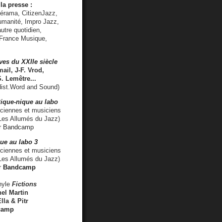
la presse :
lérama, CitizenJazz,
umanité, Impro Jazz,
utre quotidien,
 France Musique,
ves du XXIIe siècle
ail, J-F. Vrod,
S. Lemêtre
...
ist.Word and Sound)
ique-nique au labo
iennes et musiciens
es Allumés du Jazz)
r
Bandcamp
ue au labo 3
ciennes et musiciens
Les Allumés du Jazz)
r
Bandcamp
nyle
Fictions
el Martin
lla & Pitr
camp