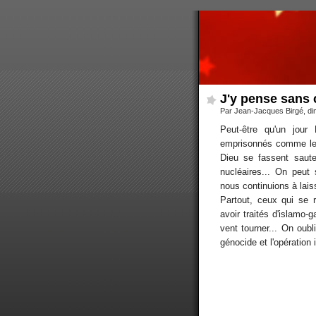
J'y pense sans
Par Jean-Jacques Birgé, d
Peut-être qu'un jou
emprisonnés comme le 
Dieu se fassent saute
nucléaires... On peut 
nous continuions à laisse
Partout, ceux qui se r
avoir traités d'islamo-g
vent tourner... On oubli
génocide et l'opération