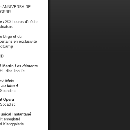
me ANNIVERSAIRE
s GRRR
e :
203 heures d'inédits
léatoire
e Birgé et du
ertains en exclusivité
ndCamp
CD
é
Martin
Les déments
 dist. Inouïe
nvité/e/s
 au labo 4
 Socadisc
l Opera
 Socadisc
sical Instantané
dit enregistré
el Klanggalerie