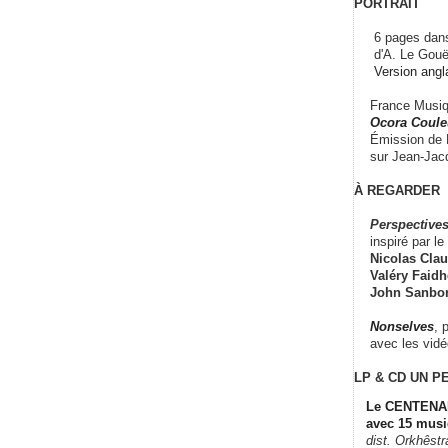
PORTRAIT
6 pages dans
d'A. Le Gouë
Version angl
France Musiqu
Ocora Couleu
Émission de F
sur Jean-Jacq
À REGARDER
Perspectives
inspiré par le 
Nicolas Claus
Valéry Faidhe
John Sanbo
Nonselves
, 
avec les vid
LP & CD
UN P
Le CENTENAI
avec 15 musi
dist. Orkhêst