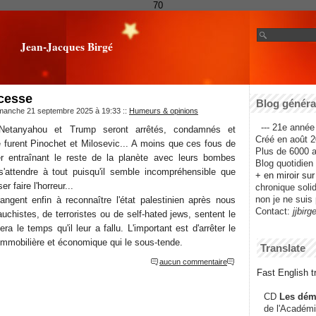
70
Jean-Jacques Birgé
 cesse
Blog général
imanche 21 septembre 2025 à 19:33
::
Humeurs & opinions
--- 21e année 
r Netanyahou et Trump seront arrêtés, condamnés et
Créé en août 2
furent Pinochet et Milosevic... A moins que ces fous de
Plus de 6000 ar
r entraînant le reste de la planète avec leurs bombes
Blog quotidien f
s'attendre à tout puisqu'il semble incompréhensible que
+ en miroir su
r faire l'horreur...
chronique solida
non je ne suis 
angent enfin à reconnaître l'état palestinien après nous
Contact:
jjbirg
auchistes, de terroristes ou de self-hated jews, sentent le
era le temps qu'il leur a fallu. L'important est d'arrêter le
 immobilière et économique qui le sous-tende.
Translate
aucun commentaire
Fast English tr
CD
Les dém
de l'Académi