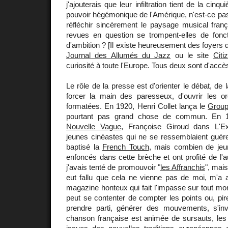
j'ajouterais que leur infiltration tient de la cin
pouvoir hégémonique de l'Amérique, n'est-ce pas
réfléchir sincèrement le paysage musical fran
revues en question se trompent-elles de fonc
d'ambition ? [Il existe heureusement des foyers
Journal des Allumés du Jazz
ou le site
Citi
curiosité à toute l'Europe. Tous deux sont d'accès 
Le rôle de la presse est d'orienter le débat, de
forcer la main des paresseux, d'ouvrir les or
formatées. En 1920, Henri Collet lança le
Group
pourtant pas grand chose de commun. En
Nouvelle Vague
, Françoise Giroud dans L'E
jeunes cinéastes qui ne se ressemblaient guère
baptisé la
French Touch
, mais combien de jeu
enfoncés dans cette brèche et ont profité de l'a
j'avais tenté de promouvoir "
les Affranchis
", mais
eut fallu que cela ne vienne pas de moi, m'a a
magazine honteux qui fait l'impasse sur tout mon
peut se contenter de compter les points ou, pire
prendre parti, générer des mouvements, s'inve
chanson française est animée de sursauts, le