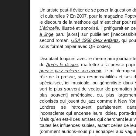
Un artiste peut-il éviter de se poser la question 
ici culturelles ? En 2007, pour le magazine Poptr
le discours de la méthode qui m'est cher pour réal
L'étincelle
. Illustré et sonorisé, il préfigurait e
à linge
paru [alors] sur publie.net [inaccess
second roman,
USA 1968 deux enfants
, qui pou
sous format papier avec QR codes].
Discutant toujours avec le même ami journaliste, 
de
Après le disque
, ma lettre à la presse papi
presse jazz enterre son avenir
, je m'interrogea
rôle de la presse, ses responsabilités et ses d
spécialisée, ici musicale, ou généraliste dans 
sert le plus souvent de vecteur de promotion à l'
plus souvent] américaine, ou, plus largemen
colonisés qui jouent du
jazz
comme à New Yor
Londres se retrouvent parfaitement dans
inconsciente qui encense leurs idoles, porte-dr
Mais qu'en est-il des artistes qui cherchent leu
toutes les influences subies, autant celles de l
(comment aurions-nous pu échapper aux vague