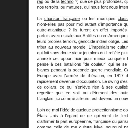
rap
ou de la
techno
?) que de plus profondes, q
nos terroirs, ou matures, qui nous font nous inter
La
chanson française
ou les musiques
class
n'ont-elles pas pour moi autant d'importance q
outre-atlantique ? Ils furent en effet importés
parfois avec escale aux Antilles ou en Amérique 
leurs propres terroirs, génocide indien oblige. Le
tribut au nouveau monde. L'
impérialisme cultur
qui fait sans doute vieux jeu alors qu'il reflète plu
annexé cet apport noir pour mieux conquérir
pense à ces bataillons "de couleur" qui ne s
blancs pendant la seconde guerre mondiale. Car
Europe avec l'armée de libération, en 1917 d
rapidement devenue d'occupation. Le swing s'est 
de dollars, ce qui n'enlève rien à ses qualités
regretter que ce soit au détriment des autr
L'anglais, ici comme ailleurs, est devenu un nou
Loin de moi l'idée de quelque protectionnisme co
États Unis à l'égard de ce qui vient de l'ext
d'affirmer la part européenne, française ou paris
comme celle de ma culture juive, pourquoi pa