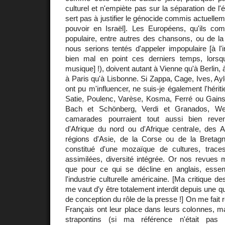
culturel et n'empiète pas sur la séparation de l'é
sert pas à justifier le génocide commis actuellem
pouvoir en Israël]. Les Européens, qu'ils c
populaire, entre autres des chansons, ou de l
nous serions tentés d'appeler impopulaire [à l'
bien mal en point ces derniers temps, lorsqu
musique] !), doivent autant à Vienne qu'à Berlin
à Paris qu'à Lisbonne. Si Zappa, Cage, Ives, Ayl
ont pu m'influencer, ne suis-je également l'hérit
Satie, Poulenc, Varèse, Kosma, Ferré ou Gain
Bach et Schönberg, Verdi et Granados, Weil
camarades pourraient tout aussi bien reven
d'Afrique du nord ou d'Afrique centrale, des A
régions d'Asie, de la Corse ou de la Bretagn
constitué d'une mozaïque de cultures, traces
assimilées, diversité intégrée. Or nos revues mu
que pour ce qui se décline en anglais, essen
l'industrie culturelle américaine. [Ma critique
me vaut d'y être totalement interdit depuis une q
de conception du rôle de la presse !] On me fait 
Français ont leur place dans leurs colonnes, m
strapontins (si ma référence n'était pas