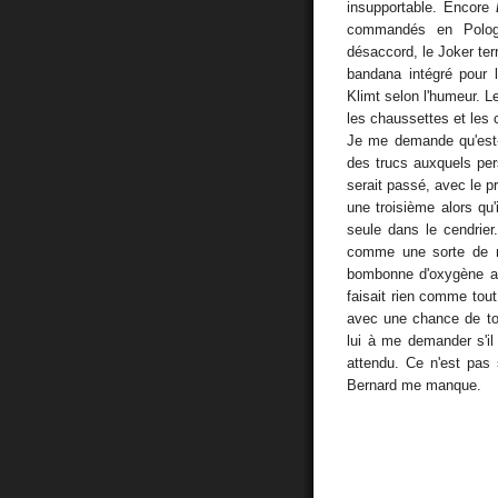
insupportable. Encore
commandés en Polo
désaccord, le Joker terr
bandana intégré pour 
Klimt selon l'humeur.
les chaussettes et les c
Je me demande qu'est-ce
des trucs auxquels per
serait passé, avec le pr
une troisième alors qu
seule dans le cendrier
comme une sorte de ma
bombonne d'oxygène au
faisait rien comme tout
avec une chance de to
lui à me demander s'il 
attendu. Ce n'est pas 
Bernard me manque.