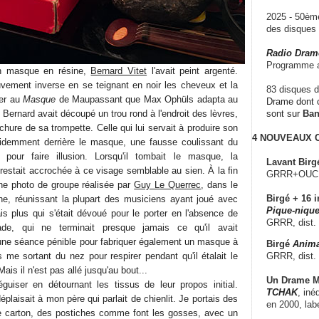
2025 - 50è
des disque
Radio Dram
Programme a
n masque en résine,
Bernard Vitet
l'avait peint argenté.
ouvement inverse en se teignant en noir les cheveux et la
83 disques d
ser au
Masque
de Maupassant que Max Ophüls adapta au
Drame dont c
. Bernard avait découpé un trou rond à l'endroit des lèvres,
sont sur
Ba
hure de sa trompette. Celle qui lui servait à produire son
4 NOUVEAUX
évidemment derrière le masque, une fausse coulissant du
 pour faire illusion. Lorsqu'il tombait le masque, la
Lavant Birg
 restait accrochée à ce visage semblable au sien. À la fin
GRRR+OUCH!,
ne photo de groupe réalisée par
Guy Le Querrec
, dans le
Birgé + 16 i
e, réunissant la plupart des musiciens ayant joué avec
Pique-nique
ais plus qui s'était dévoué pour le porter en l'absence de
GRRR, dist.
de, qui ne terminait presque jamais ce qu'il avait
e séance pénible pour fabriquer également un masque à
Birgé
Anima
GRRR, dist.
s me sortant du nez pour respirer pendant qu'il étalait le
ais il n'est pas allé jusqu'au bout...
Un Drame Mu
guiser en détournant les tissus de leur propos initial.
TCHAK
, iné
éplaisait à mon père qui parlait de chienlit. Je portais des
en 2000, lab
 carton, des postiches comme font les gosses, avec un