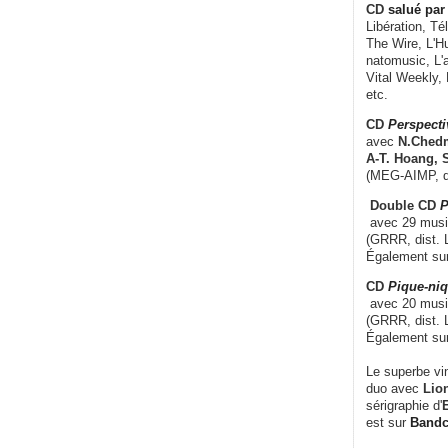
CD
salué par 
Libération, Té
The Wire, L'H
natomusic, L'a
Vital Weekly,
etc.
CD
Perspecti
avec
N.Chedm
A-T. Hoang, 
(MEG-AIMP, d
Double CD
P
avec 29 music
(GRRR, dist. L
Également su
CD
Pique-niq
avec 20 musi
(GRRR, dist. 
Également su
Le superbe vi
duo avec
Lion
sérigraphie d'
E
est sur
Band