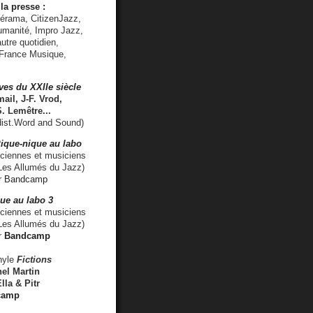
la presse :
lérama, CitizenJazz,
umanité, Impro Jazz,
utre quotidien,
 France Musique,
ves du XXIIe siècle
ail, J-F. Vrod,
S. Lemêtre
...
ist.Word and Sound)
ique-nique au labo
iennes et musiciens
es Allumés du Jazz)
r
Bandcamp
ue au labo 3
ciennes et musiciens
Les Allumés du Jazz)
r
Bandcamp
nyle
Fictions
el Martin
lla & Pitr
camp