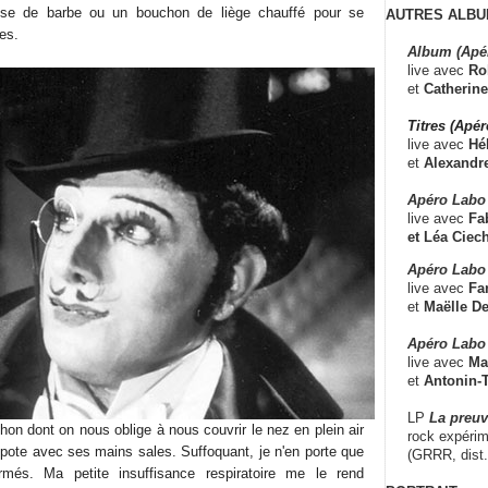
uise de barbe ou un bouchon de liège chauffé pour se
AUTRES ALBU
es.
Album (Apé
live avec
Ro
et
Catherine
Titres (Apé
live avec
Hé
et
Alexandr
Apéro Labo
live avec
Fab
et
Léa Ciech
Apéro Labo 
live avec
Fa
et
Maëlle D
Apéro Labo
live avec
Ma
et
Antonin-T
LP
La preu
chon dont on nous oblige à nous couvrir le nez en plein air
rock expérim
ipote avec ses mains sales. Suffoquant, je n'en porte que
(GRRR, dist
més. Ma petite insuffisance respiratoire me le rend