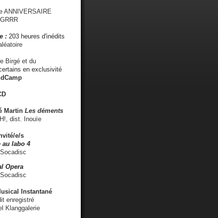
me ANNIVERSAIRE
s GRRR
e :
203 heures d'inédits
léatoire
e Birgé et du
ertains en exclusivité
ndCamp
CD
é
Martin
Les déments
 dist. Inouïe
nvité/e/s
 au labo 4
 Socadisc
l Opera
 Socadisc
sical Instantané
dit enregistré
el Klanggalerie