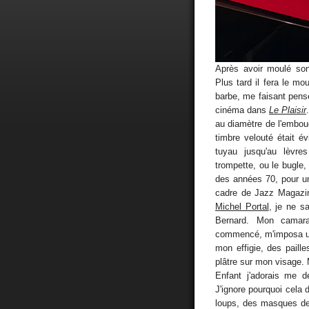
Après avoir moulé so
Plus tard il fera le m
barbe, me faisant pen
cinéma dans
Le Plaisir
au diamètre de l'embouc
timbre velouté était 
tuyau jusqu'au lèvres
trompette, ou le bugle,
des années 70, pour u
cadre de Jazz Magazin
Michel Portal
, je ne s
Bernard. Mon camara
commencé, m'imposa un
mon effigie, des paille
plâtre sur mon visage. M
Enfant j'adorais me dé
J'ignore pourquoi cela d
loups, des masques de