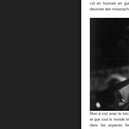
col en fourrure en g
dessiner des moustach
Rien à voir avec le tor
et que tout le monde tr
dans les espaces fer