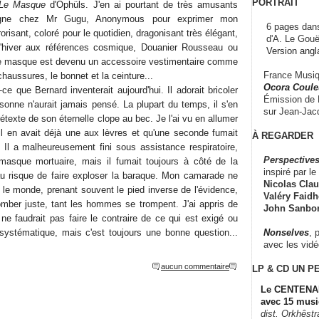
PORTRAIT
Le Masque
d'Ophüls. J'en ai pourtant de très amusants
gne chez Mr Gugu, Anonymous pour exprimer mon
6 pages dans
orisant, coloré pour le quotidien, dragonisant très élégant,
d'A. Le Gouë
l'hiver aux références cosmique, Douanier Rousseau ou
Version angl
 Le masque est devenu un accessoire vestimentaire comme
France Musiqu
haussures, le bonnet et la ceinture...
Ocora Couleu
 que Bernard inventerait aujourd'hui. Il adorait bricoler
Émission de F
sonne n'aurait jamais pensé. La plupart du temps, il s'en
sur Jean-Jacq
étexte de son éternelle clope au bec. Je l'ai vu en allumer
'il en avait déjà une aux lèvres et qu'une seconde fumait
À REGARDER
. Il a malheureusement fini sous assistance respiratoire,
Perspectives
sque mortuaire, mais il fumait toujours à côté de la
inspiré par le 
 risque de faire exploser la baraque. Mon camarade ne
Nicolas Claus
 le monde, prenant souvent le pied inverse de l'évidence,
Valéry Faidhe
mber juste, tant les hommes se trompent. J'ai appris de
John Sanbo
ne faudrait pas faire le contraire de ce qui est exigé ou
Nonselves
, 
systématique, mais c'est toujours une bonne question...
avec les vid
aucun commentaire
LP & CD
UN P
Le CENTENAI
avec 15 musi
dist. Orkhêst