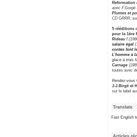
Reformation
avec F.Gorgé
Plumes et po
CD GRRR,
su
5 rééditions 
pour la 1ère 
Rideau !
(198
salaire égal
(
contes font 
L'homme à l
glace à trois 
Carnage
(1985
toutes avec d
Rendez-vous
J-J.Birgé et 
sur le label a
Translate
Fast English tr
Articles ré