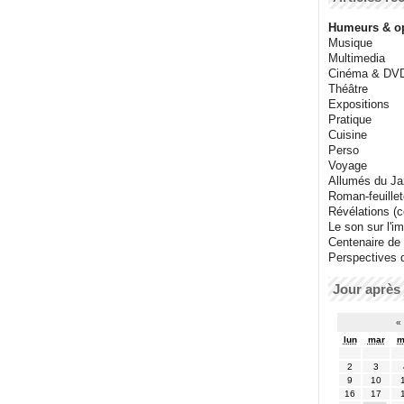
Humeurs & o
Musique
Multimedia
Cinéma & DV
Théâtre
Expositions
Pratique
Cuisine
Perso
Voyage
Allumés du J
Roman-feuille
Révélations (co
Le son sur l'i
Centenaire de
Perspectives 
Jour après 
«
lun
mar
m
2
3
9
10
16
17