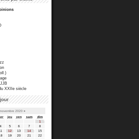
pinions
D
azz
ton
ll.)
mage
 JJB
du XXIIe siècle
jour
novembre 2020
»
er
jeu
ven
sam
dim
1
4
5
6
7
8
11
12
13
14
15
18
19
20
21
22