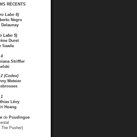
MS RÉCENTS
ro Labo 6)
berto Negro
 Delaunay
ro Labo 5)
lène Duret
e Saada
 4
iana Striffler
elski
2 (Codex)
nny Meteier
esbrosses
 1
thias Lévy
ri Hoang
ve
de
Poudingue
ental
. The Pusher)