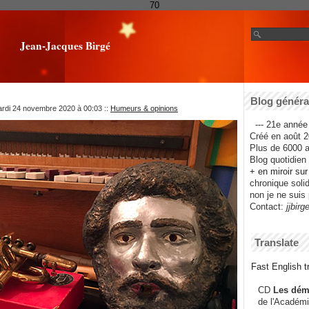
70
Jean-Jacques Birgé
Blog général
ardi 24 novembre 2020 à 00:03
::
Humeurs & opinions
--- 21e année 
Créé en août 2
Plus de 6000 ar
Blog quotidien f
+ en miroir su
chronique solida
non je ne suis 
Contact:
jjbirg
Translate
Fast English tr
CD
Les dém
de l'Académi