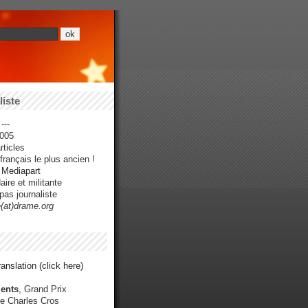
iste
---
005
ticles
rançais le plus ancien !
r Mediapart
ire et militante
pas journaliste
e(at)drame.org
anslation (click here)
ents
, Grand Prix
e Charles Cros