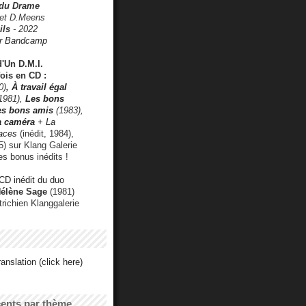
 du Drame
 et D.Meens
ils
- 2022
r Bandcamp
d'Un D.M.I.
fois en CD :
0)
,
À travail égal
1981),
Les bons
les bons amis
(1983),
a caméra
+ La
faces
(inédit, 1984),
) sur Klang Galerie
es bonus inédits !
CD inédit du duo
Hélène Sage
(1981)
utrichien Klanggalerie
anslation (click here)
cents par thème