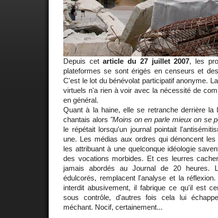
Depuis cet
article du 27 juillet 2007
, les pr
plateformes se sont érigés en censeurs et des 
C'est le lot du bénévolat participatif anonyme. L
virtuels n'a rien à voir avec la nécessité de com
en général.
Quant à la haine, elle se retranche derrière la 
chantais alors
"Moins on en parle mieux on se po
le répétait lorsqu'un journal pointait l'antisémit
une. Les médias aux ordres qui dénoncent le
les attribuant à une quelconque idéologie savent
des vocations morbides. Et ces leurres cachen
jamais abordés au Journal de 20 heures. Le
édulcorés, remplacent l'analyse et la réflexion.
interdit abusivement, il fabrique ce qu'il est c
sous contrôle, d'autres fois cela lui échap
méchant. Nocif, certainement...
_______________________________________