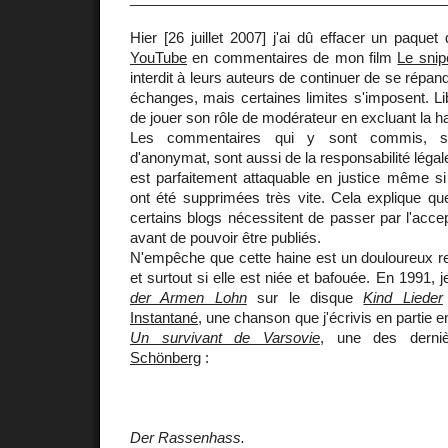
Hier [26 juillet 2007] j'ai dû effacer un paquet
YouTube
en commentaires de mon film
Le snip
interdit à leurs auteurs de continuer de se répand
échanges, mais certaines limites s'imposent. L
de jouer son rôle de modérateur en excluant la ha
Les commentaires qui y sont commis, s
d'anonymat, sont aussi de la responsabilité légale 
est parfaitement attaquable en justice même si 
ont été supprimées très vite. Cela explique q
certains blogs nécessitent de passer par l'acce
avant de pouvoir être publiés.
N'empêche que cette haine est un douloureux re
et surtout si elle est niée et bafouée. En 1991, 
der Armen Lohn
sur le disque
Kind Lieder
Instantané
, une chanson que j'écrivis en partie 
Un survivant de Varsovie
, une des derni
Schönberg
:
Der Rassenhass.