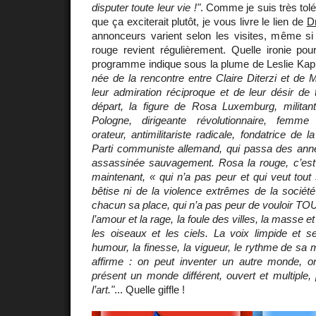
disputer toute leur vie !"
. Comme je suis très tolé
que ça exciterait plutôt, je vous livre le lien de
D
annonceurs varient selon les visites, même si
rouge revient régulièrement. Quelle ironie pour
programme indique sous la plume de Leslie Kap
née de la rencontre entre Claire Diterzi et de 
leur admiration réciproque et de leur désir de 
départ, la figure de Rosa Luxemburg, milita
Pologne, dirigeante révolutionnaire, femme
orateur, antimilitariste radicale, fondatrice de 
Parti communiste allemand, qui passa des année
assassinée sauvagement. Rosa la rouge, c’est
maintenant, « qui n’a pas peur et qui veut tout 
bêtise ni de la violence extrêmes de la société
chacun sa place, qui n’a pas peur de vouloir TOUT, 
l’amour et la rage, la foule des villes, la masse et
les oiseaux et les ciels. La voix limpide et s
humour, la finesse, la vigueur, le rythme de sa m
affirme : on peut inventer un autre monde, on
présent un monde différent, ouvert et multiple, 
l’art."
... Quelle giffle !