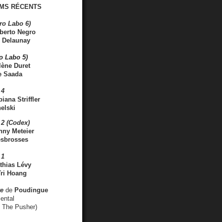
MS RÉCENTS
ro Labo 6)
berto Negro
 Delaunay
ro Labo 5)
lène Duret
e Saada
 4
iana Striffler
elski
2 (Codex)
nny Meteier
esbrosses
 1
thias Lévy
ri Hoang
ve
de
Poudingue
ental
. The Pusher)