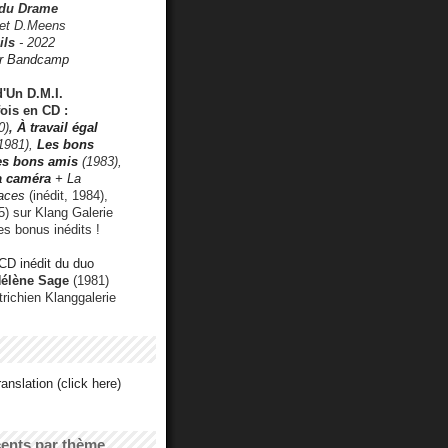
 du Drame
 et D.Meens
ils
- 2022
r Bandcamp
d'Un D.M.I.
fois en CD :
0)
,
À travail égal
1981),
Les bons
les bons amis
(1983),
a caméra
+ La
faces
(inédit, 1984),
) sur Klang Galerie
es bonus inédits !
CD inédit du duo
Hélène Sage
(1981)
utrichien Klanggalerie
anslation (click here)
cents par thème