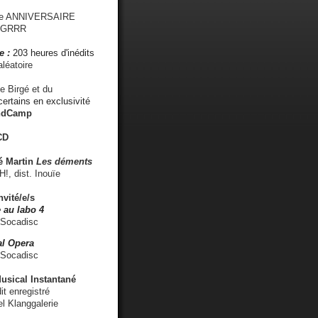
me ANNIVERSAIRE
s GRRR
e :
203 heures d'inédits
léatoire
e Birgé et du
ertains en exclusivité
ndCamp
CD
é
Martin
Les déments
 dist. Inouïe
nvité/e/s
 au labo 4
 Socadisc
l Opera
 Socadisc
sical Instantané
dit enregistré
el Klanggalerie