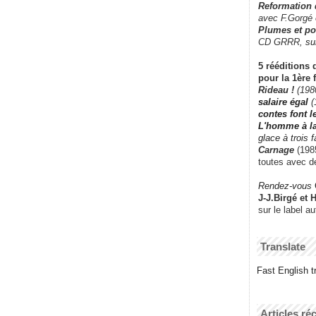
Reformation
avec F.Gorgé
Plumes et po
CD GRRR,
su
5 rééditions 
pour la 1ère 
Rideau !
(198
salaire égal
(
contes font 
L'homme à l
glace à trois 
Carnage
(1985
toutes avec d
Rendez-vous
J-J.Birgé et 
sur le label a
Translate
Fast English tr
Articles ré