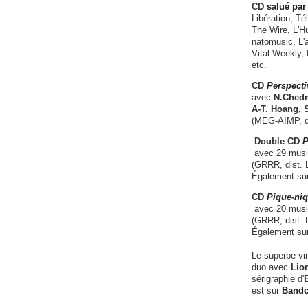
CD
salué par 
Libération, Té
The Wire, L'H
natomusic, L'a
Vital Weekly,
etc.
CD
Perspecti
avec
N.Chedm
A-T. Hoang, 
(MEG-AIMP, d
Double CD
P
avec 29 music
(GRRR, dist. L
Également su
CD
Pique-niq
avec 20 musi
(GRRR, dist. 
Également su
Le superbe vi
duo avec
Lion
sérigraphie d'
E
est sur
Band