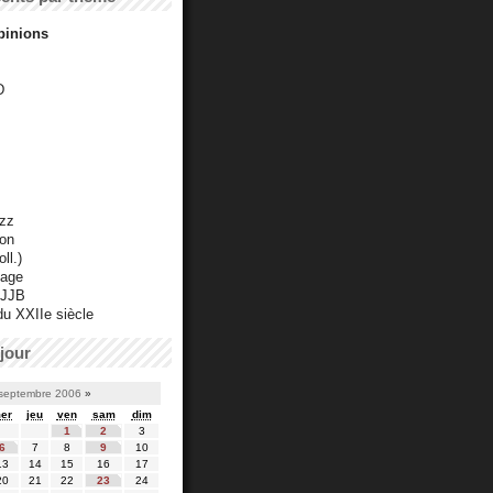
pinions
D
azz
ton
ll.)
mage
 JJB
du XXIIe siècle
jour
septembre 2006
»
er
jeu
ven
sam
dim
1
2
3
6
7
8
9
10
13
14
15
16
17
20
21
22
23
24