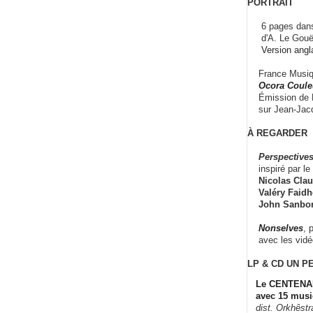
PORTRAIT
6 pages dans
d'A. Le Gouë
Version angl
France Musiqu
Ocora Couleu
Émission de F
sur Jean-Jacq
À REGARDER
Perspectives
inspiré par le 
Nicolas Claus
Valéry Faidhe
John Sanbo
Nonselves
, 
avec les vid
LP & CD
UN P
Le CENTENAI
avec 15 musi
dist. Orkhêst