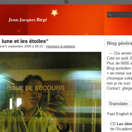
70
Jean-Jacques Birgé
une et les étoiles"
Blog général
ardi 5 septembre 2006 à 08:19
::
Humeurs & opinions
--- 21e année 
Créé en août 2
Plus de 6000 ar
Blog quotidien f
+ en miroir su
chronique solida
non je ne suis 
Contact:
jjbirg
Translate
Fast English tr
CD
Les dém
de l'Académi