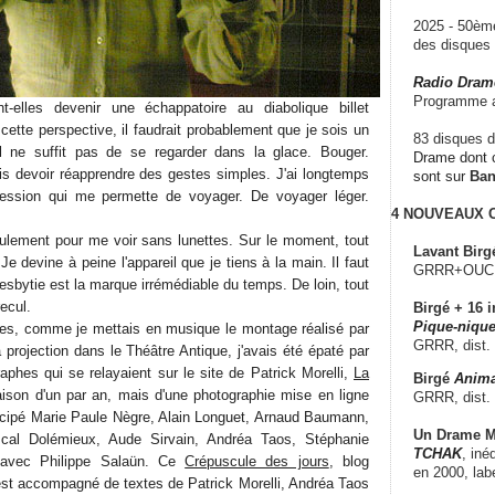
2025 - 50è
des disque
Radio Dram
Programme a
-elles devenir une échappatoire au diabolique billet
cette perspective, il faudrait probablement que je sois un
83 disques d
l ne suffit pas de se regarder dans la glace. Bouger.
Drame dont c
is devoir réapprendre des gestes simples. J'ai longtemps
sont sur
Ba
ession qui me permette de voyager. De voyager léger.
4 NOUVEAUX
ulement pour me voir sans lunettes. Sur le moment, tout
Lavant Birg
. Je devine à peine l'appareil que je tiens à la main. Il faut
GRRR+OUCH!,
resbytie est la marque irrémédiable du temps. De loin, tout
recul.
Birgé + 16 i
Pique-nique
rles, comme je mettais en musique le montage réalisé par
GRRR, dist.
a projection dans le Théâtre Antique, j'avais été épaté par
aphes qui se relayaient sur le site de Patrick Morelli,
La
Birgé
Anima
aison d'un par an, mais d'une photographie mise en ligne
GRRR, dist.
ticipé Marie Paule Nègre, Alain Longuet, Arnaud Baumann,
Un Drame Mu
cal Dolémieux, Aude Sirvain, Andréa Taos, Stéphanie
TCHAK
, iné
 avec Philippe Salaün. Ce
Crépuscule des jours
, blog
en 2000, lab
t accompagné de textes de Patrick Morelli, Andréa Taos