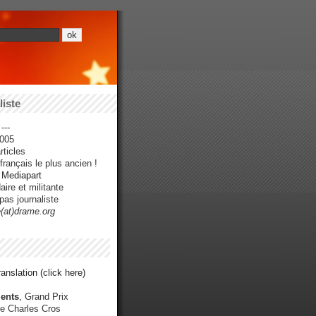
iste
---
005
ticles
rançais le plus ancien !
r Mediapart
ire et militante
pas journaliste
e(at)drame.org
anslation (click here)
ents
, Grand Prix
e Charles Cros