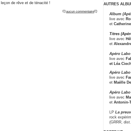
 leçon de rêve et de ténacité !
AUTRES ALBU
aucun commentaire
Album (Apé
live avec
Ro
et
Catherine
Titres (Apé
live avec
Hé
et
Alexandr
Apéro Labo
live avec
Fab
et
Léa Ciech
Apéro Labo 
live avec
Fa
et
Maëlle D
Apéro Labo
live avec
Ma
et
Antonin-T
LP
La preu
rock expérim
(GRRR, dist