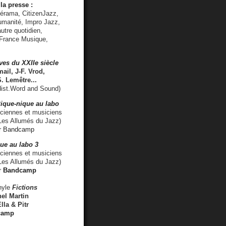
la presse :
lérama, CitizenJazz,
umanité, Impro Jazz,
utre quotidien,
 France Musique,
ves du XXIIe siècle
ail, J-F. Vrod,
S. Lemêtre
...
ist.Word and Sound)
ique-nique au labo
iennes et musiciens
es Allumés du Jazz)
r
Bandcamp
ue au labo 3
ciennes et musiciens
Les Allumés du Jazz)
r
Bandcamp
nyle
Fictions
el Martin
lla & Pitr
camp