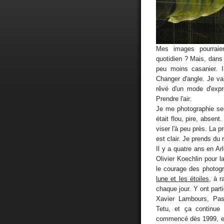
Mes images pourraient
quotidien ? Mais, dans 
peu moins casanier. I
Changer d'angle. Je va
rêvé d'un mode d'expr
Prendre l'air.
Je me photographie se
était flou, pire, absent
viser l'à peu près. La p
est clair. Je prends du 
Il y a quatre ans en A
Olivier Koechlin pour l
le courage des photogr
lune et les étoiles
, à r
chaque jour. Y ont par
Xavier Lambours, Pas
Tetu, et ça continue
commencé dès 1999, es