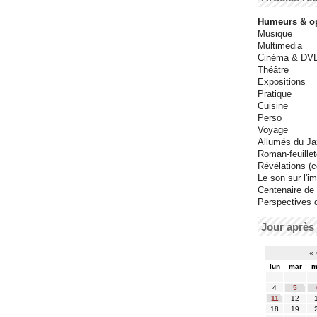
Humeurs & o
Musique
Multimedia
Cinéma & DV
Théâtre
Expositions
Pratique
Cuisine
Perso
Voyage
Allumés du J
Roman-feuille
Révélations (co
Le son sur l'i
Centenaire de
Perspectives 
Jour après 
«
lun
mar
m
4
5
11
12
18
19