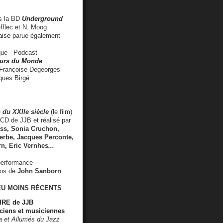
 la BD
Underground
fflec et N. Moog
aise
parue également
e - Podcast
rs du Monde
rançoise Degeorges
ues Birgé
 du XXIIe siècle
(le film)
CD de JJB et réalisé par
s, Sonia Cruchon,
rbe, Jacques Perconte,
rn
,
Eric Vernhes
...
performance
éos de
John Sanborn
EU MOINS RÉCENTS
RE de JJB
ciens et musiciennes
ra et Allumés du Jazz