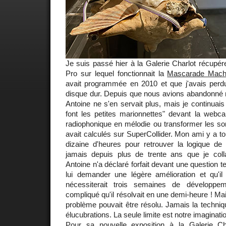
Je suis passé hier à la Galerie Charlot récup
Pro sur lequel fonctionnait la
Mascarade Mach
avait programmée en 2010 et que j'avais perd
disque dur. Depuis que nous avions abandonné n
Antoine ne s'en servait plus, mais je continuais à
font les petites marionnettes" devant la webca
radiophonique en mélodie ou transformer les son
avait calculés sur SuperCollider. Mon ami y a 
dizaine d'heures pour retrouver la logique de
jamais depuis plus de trente ans que je coll
Antoine n'a déclaré forfait devant une question te
lui demander une légère amélioration et qu'
nécessiterait trois semaines de développe
compliqué qu'il résolvait en une demi-heure ! Mai
problème pouvait être résolu. Jamais la techniqu
élucubrations. La seule limite est notre imaginati
Pour sa nouvelle
exposition à la Galerie Ch