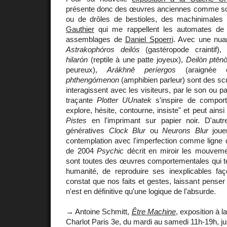
présente donc des œuvres anciennes comme son
ou de drôles de bestioles, des machinimale
Gauthier
qui me rappellent les automates d
assemblages de
Daniel Spoerri
. Avec une nuan
Astrakophóros deilós
(gastéropode craintif)
hilarón
(reptile à une patte joyeux),
Deilòn ptēn
peureux),
Arákhnē períergos
(araignée c
phthengómenon
(amphibien parleur) sont des scu
interagissent avec les visiteurs, par le son ou p
traçante
Plotter UUnatek
s'inspire de comport
explore, hésite, contourne, insiste" et peut ainsi
Pistes
en l'imprimant sur papier noir. D'au
génératives
Clock Blur
ou
Neurons Blur
jouen
contemplation avec l'imperfection comme ligne d
de 2004
Psychic
décrit en miroir les mouvemen
sont toutes des œuvres comportementales qui ten
humanité, de reproduire ses inexplicables faç
constat que nos faits et gestes, laissant pense
n'est en définitive qu'une logique de l'absurde.
→ Antoine Schmitt,
Être Machine
, exposition à l
Charlot Paris 3e, du mardi au samedi 11h-19h, jus