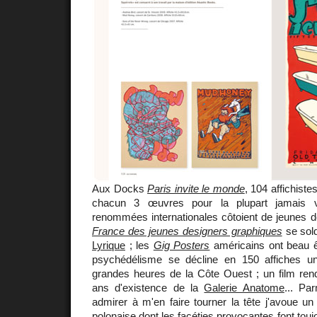
Aux Docks
Paris invite le monde
, 104 affichist
chacun 3 œuvres pour la plupart jamais 
renommées internationales côtoient de jeunes d
France des jeunes designers graphiques
se sol
Lyrique
; les
Gig Posters
américains ont beau ê
psychédélisme se décline en 150 affiches u
grandes heures de la Côte Ouest ; un film r
ans d'existence de la
Galerie Anatome
... Pa
admirer à m'en faire tourner la tête j'avoue un p
polonaise dont les facéties provocantes font tou