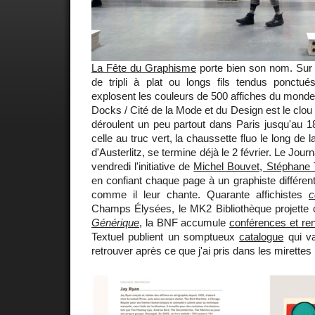
La Fête du Graphisme
porte bien son nom. Sur 
de tripli à plat ou longs fils tendus ponctu
explosent les couleurs de 500 affiches du monde 
Docks / Cité de la Mode et du Design est le clo
déroulent un peu partout dans Paris jusqu'au 18 
celle au truc vert, la chaussette fluo le long de 
d'Austerlitz, se termine déjà le 2 février. Le Jour
vendredi l'initiative de
Michel Bouvet, Stéphane 
en confiant chaque page à un graphiste différent
comme il leur chante. Quarante affichistes
c
Champs Élysées, le MK2 Bibliothèque projette 
Générique
, la BNF accumule
conférences et re
Textuel publient un somptueux
catalogue
qui v
retrouver après ce que j'ai pris dans les mirettes 