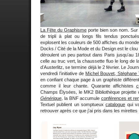
La Fête du Graphisme
porte bien son nom. Sur 
de tripli à plat ou longs fils tendus ponctu
explosent les couleurs de 500 affiches du monde 
Docks / Cité de la Mode et du Design est le clo
déroulent un peu partout dans Paris jusqu'au 18 
celle au truc vert, la chaussette fluo le long de 
d'Austerlitz, se termine déjà le 2 février. Le Jour
vendredi l'initiative de
Michel Bouvet, Stéphane 
en confiant chaque page à un graphiste différent
comme il leur chante. Quarante affichistes
c
Champs Élysées, le MK2 Bibliothèque projette 
Générique
, la BNF accumule
conférences et re
Textuel publient un somptueux
catalogue
qui v
retrouver après ce que j'ai pris dans les mirettes 