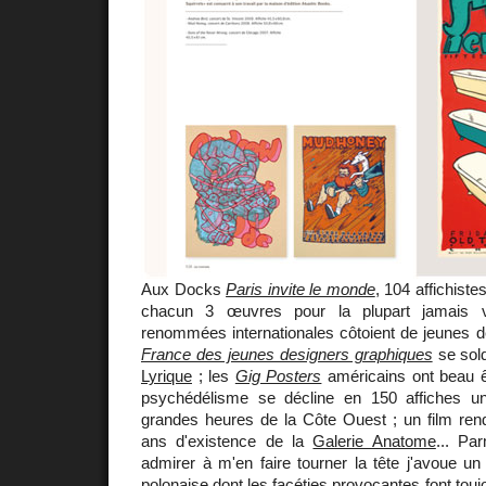
Aux Docks
Paris invite le monde
, 104 affichist
chacun 3 œuvres pour la plupart jamais 
renommées internationales côtoient de jeunes d
France des jeunes designers graphiques
se sol
Lyrique
; les
Gig Posters
américains ont beau ê
psychédélisme se décline en 150 affiches u
grandes heures de la Côte Ouest ; un film r
ans d'existence de la
Galerie Anatome
... Pa
admirer à m'en faire tourner la tête j'avoue un p
polonaise dont les facéties provocantes font tou