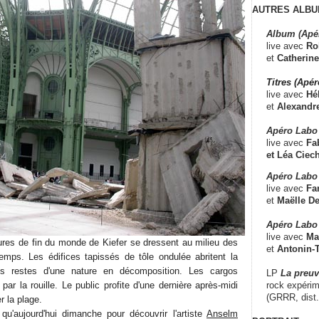
AUTRES ALBU
Album (Apé
live avec
Ro
et
Catherine
Titres (Apé
live avec
Hé
et
Alexandr
Apéro Labo
live avec
Fab
et
Léa Ciech
Apéro Labo 
live avec
Fa
et
Maëlle D
Apéro Labo
live avec
Ma
tures de fin du monde de Kiefer se dressent au milieu des
et
Antonin-T
emps. Les édifices tapissés de tôle ondulée abritent la
des restes d'une nature en décomposition. Les cargos
LP
La preu
rock expérim
ar la rouille. Le public profite d'une dernière après-midi
(GRRR, dist
r la plage.
qu'aujourd'hui dimanche pour découvrir l'artiste
Anselm