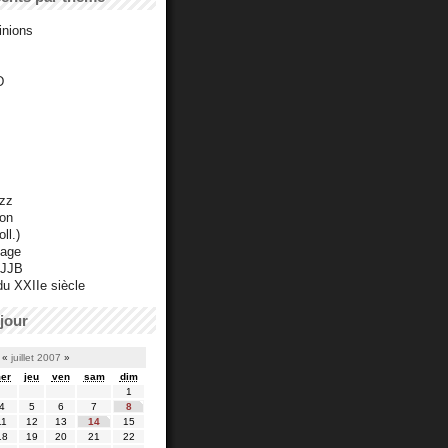
inions
D
azz
ton
ll.)
mage
 JJB
du XXIIe siècle
jour
«
juillet 2007
»
er
jeu
ven
sam
dim
1
4
5
6
7
8
11
12
13
14
15
18
19
20
21
22