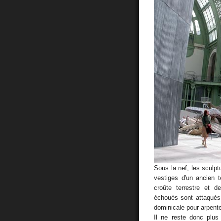
Sous la nef, les sculp
vestiges d'un ancien t
croûte terrestre et 
échoués sont attaqués p
dominicale pour arpente
Il ne reste donc plus 