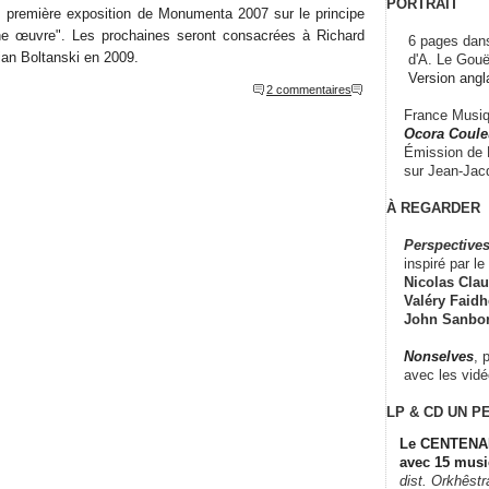
PORTRAIT
 première exposition de Monumenta 2007 sur le principe
 une œuvre". Les prochaines seront consacrées à Richard
6 pages dans
ian Boltanski en 2009.
d'A. Le Gouë
Version angl
2 commentaires
France Musiqu
Ocora Couleu
Émission de F
sur Jean-Jacq
À REGARDER
Perspectives
inspiré par le 
Nicolas Claus
Valéry Faidhe
John Sanbo
Nonselves
, 
avec les vid
LP & CD
UN P
Le CENTENAI
avec 15 musi
dist. Orkhêst