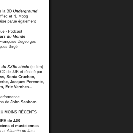
 la BD
Underground
fflec et N. Moog
aise
parue également
e - Podcast
rs du Monde
rançoise Degeorges
ues Birgé
 du XXIIe siècle
(le film)
CD de JJB et réalisé par
s, Sonia Cruchon,
rbe, Jacques Perconte,
rn
,
Eric Vernhes
...
performance
éos de
John Sanborn
EU MOINS RÉCENTS
RE de JJB
ciens et musiciennes
ra et Allumés du Jazz