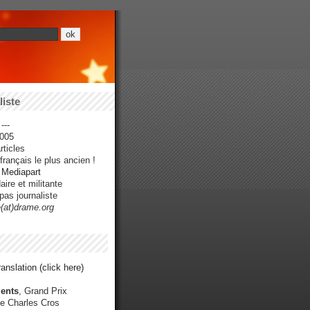
iste
---
005
ticles
rançais le plus ancien !
r Mediapart
ire et militante
pas journaliste
e(at)drame.org
anslation (click here)
ents
, Grand Prix
e Charles Cros