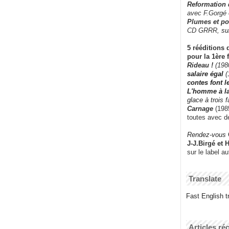
Reformation
avec F.Gorgé
Plumes et po
CD GRRR,
su
5 rééditions 
pour la 1ère 
Rideau !
(198
salaire égal
(
contes font 
L'homme à l
glace à trois 
Carnage
(1985
toutes avec d
Rendez-vous
J-J.Birgé et 
sur le label a
Translate
Fast English tr
Articles ré