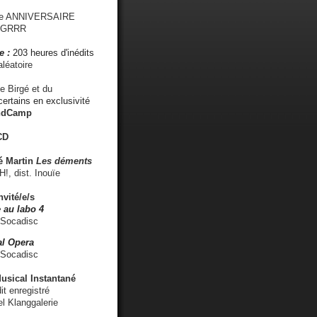
me ANNIVERSAIRE
s GRRR
e :
203 heures d'inédits
léatoire
e Birgé et du
ertains en exclusivité
ndCamp
CD
é
Martin
Les déments
 dist. Inouïe
nvité/e/s
 au labo 4
 Socadisc
l Opera
 Socadisc
sical Instantané
dit enregistré
el Klanggalerie