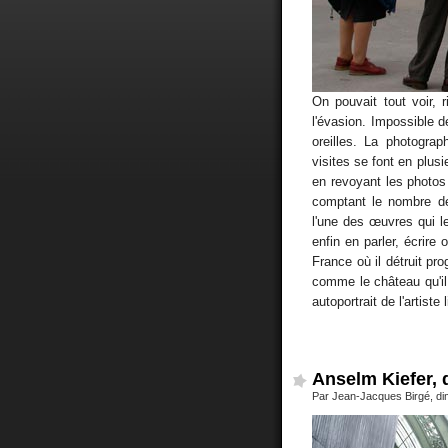
On pouvait tout voir,
l'évasion. Impossible d
oreilles. La photogra
visites se font en plus
en revoyant les photos s
comptant le nombre de
l'une des œuvres qui le
enfin en parler, écrire
France où il détruit pr
comme le château qu'il 
autoportrait de l'artiste
Anselm Kiefer, 
Par Jean-Jacques Birgé, dim