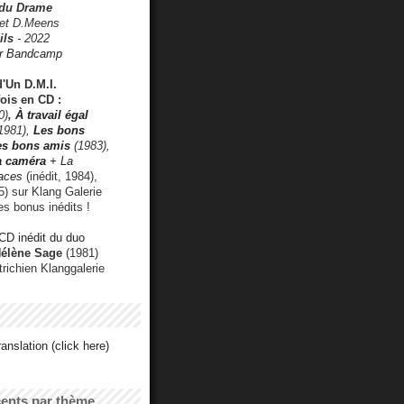
 du Drame
 et D.Meens
ils
- 2022
r Bandcamp
d'Un D.M.I.
fois en CD :
0)
,
À travail égal
1981),
Les bons
les bons amis
(1983),
a caméra
+ La
faces
(inédit, 1984),
) sur Klang Galerie
es bonus inédits !
CD inédit du duo
Hélène Sage
(1981)
utrichien Klanggalerie
anslation (click here)
cents par thème