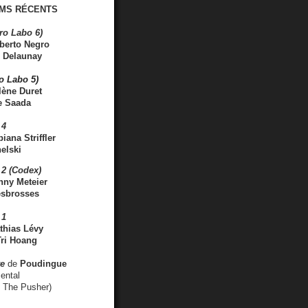
MS RÉCENTS
ro Labo 6)
berto Negro
 Delaunay
ro Labo 5)
lène Duret
e Saada
 4
iana Striffler
elski
2 (Codex)
nny Meteier
esbrosses
 1
thias Lévy
ri Hoang
ve
de
Poudingue
ental
. The Pusher)