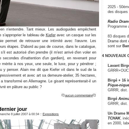
2025 - 50è
des disque
Radio Dram
Programme a
 rien n'entendre. Tant mieux. Les audioguides empêchent
e s'approprier le tableau de
Kiefer
avec un casque sur les
83 disques d
phie permet de retrouver une intimité avec l'œuvre. Les
Drame dont c
sont sur
Ba
ieurs étapes. D'abord au pas de course, dans le catalogue,
'il est autorisé d'en prendre (il m'est arrivé d'en voler en
4 NOUVEAUX
 secondes d'inattention d'un gardien), en revenant pour
 mérite à nos yeux, une seule, le luxe, pour y pénétrer ;
Lavant Birg
 ou y penser. Alain me dit que Kiefer vit dans le sud de la
GRRR+OUCH!,
ogressivement et avec art sa demeure-atelier, 35 hectares,
Birgé + 16 i
a transformé en Allemagne. Le gisant représenterait-il un
Pique-nique
 livré en pâture au public ?
GRRR, dist.
aucun commentaire
Birgé
Anima
GRRR, dist.
dernier jour
Un Drame Mu
anche 8 juillet 2007 à 00:34
::
Expositions
TCHAK
, iné
en 2000, lab