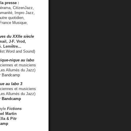
la presse :
lérama, CitizenJazz,
umanité, Impro Jazz,
utre quotidien,
 France Musique,
ves du XXIIe siècle
ail, J-F. Vrod,
S. Lemêtre
...
ist.Word and Sound)
ique-nique au labo
iennes et musiciens
es Allumés du Jazz)
r
Bandcamp
ue au labo 3
ciennes et musiciens
Les Allumés du Jazz)
r
Bandcamp
nyle
Fictions
el Martin
lla & Pitr
camp