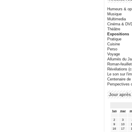
Humeurs & op
Musique
Multimedia
Cinéma & DV
Théâtre
Expositions
Pratique
Cuisine
Perso
Voyage
Allumés du J
Roman-feuille
Révélations (co
Le son sur l'i
Centenaire de
Perspectives 
Jour après 
lun
mar
m
2
3
9
10
16
17