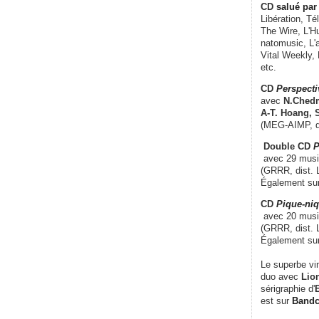
CD
salué par 
Libération, Té
The Wire, L'H
natomusic, L'a
Vital Weekly,
etc.
CD
Perspecti
avec
N.Chedm
A-T. Hoang, 
(MEG-AIMP, d
Double CD
P
avec 29 music
(GRRR, dist. L
Également su
CD
Pique-niq
avec 20 musi
(GRRR, dist. 
Également su
Le superbe vi
duo avec
Lion
sérigraphie d'
E
est sur
Band