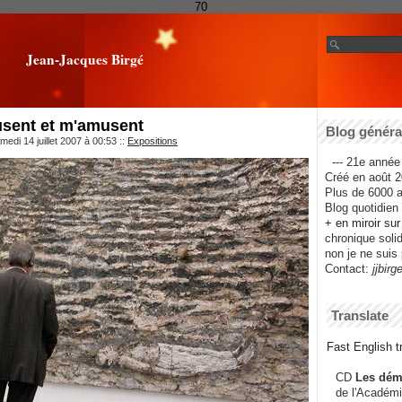
70
Jean-Jacques Birgé
sent et m'amusent
Blog général
edi 14 juillet 2007 à 00:53
::
Expositions
--- 21e année 
Créé en août 2
Plus de 6000 ar
Blog quotidien f
+ en miroir su
chronique solida
non je ne suis 
Contact:
jjbirg
Translate
Fast English tr
CD
Les dém
de l'Académi