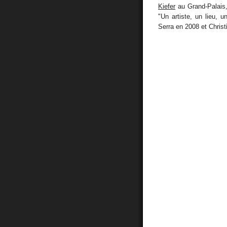
Kiefer
au Grand-Palais,
"Un artiste, un lieu,
Serra en 2008 et Christ