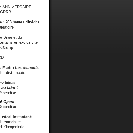
me ANNIVERSAIRE
s GRRR
e :
203 heures d'inédits
léatoire
e Birgé et du
ertains en exclusivité
ndCamp
CD
é
Martin
Les déments
 dist. Inouïe
nvité/e/s
 au labo 4
 Socadisc
l Opera
 Socadisc
sical Instantané
dit enregistré
el Klanggalerie