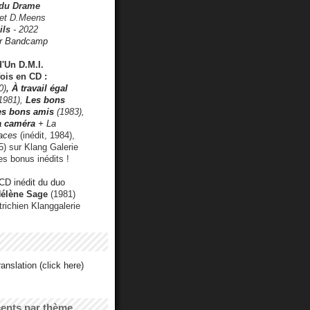
 du Drame
 et D.Meens
ils
- 2022
r Bandcamp
d'Un D.M.I.
fois en CD :
0)
,
À travail égal
1981),
Les bons
les bons amis
(1983),
a caméra
+ La
faces
(inédit, 1984),
) sur Klang Galerie
es bonus inédits !
CD inédit du duo
Hélène Sage
(1981)
utrichien Klanggalerie
anslation (click here)
cents par thème