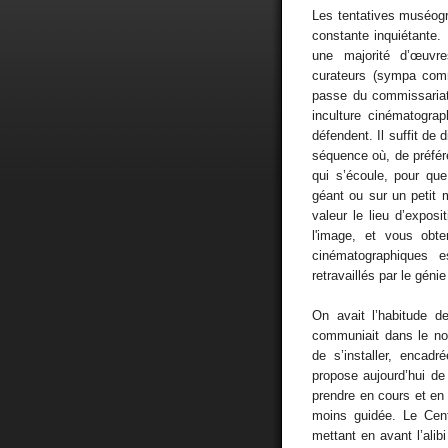
Les tentatives muséog
constante inquiétante. 
une majorité d’œuvr
curateurs (sympa comm
passe du commissariat
inculture cinématograp
défendent. Il suffit de
séquence où, de préfére
qui s’écoule, pour qu
géant ou sur un petit 
valeur le lieu d’expos
l'image, et vous obt
cinématographiques e
retravaillés par le géni
On avait l’habitude d
communiait dans le no
de s’installer, encad
propose aujourd’hui d
prendre en cours et en e
moins guidée. Le Cent
mettant en avant l’alib