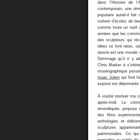
dans l’Histoire de l
contemporain, une rém
populaire aurait-il fa
sortent d’écoles de be
somme toute un outil 
années que les commiss
des sculpteurs qui rév
idées se font rares, où
œuvre est une morale »
Dommage qu’il n’ y a
Chris Marker à s’intér
muséographique possèd
Isaac Julien
qui font h
exposé est déprimante d
À vouloir resituer ma c
après-midi. Le comm
revendiquée, propose 
des films expérimenta
anthologies et éditio
sculptures appartenan
patrimoniales. Ce qui
permettre au public de s