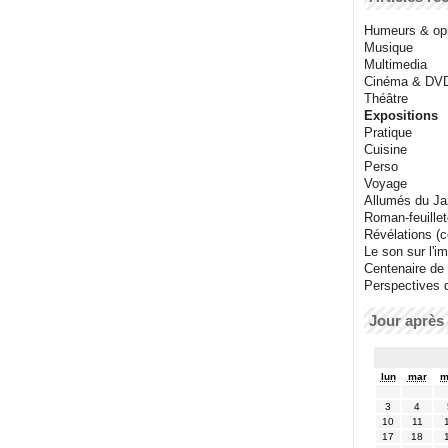
Humeurs & op
Musique
Multimedia
Cinéma & DV
Théâtre
Expositions
Pratique
Cuisine
Perso
Voyage
Allumés du J
Roman-feuille
Révélations (co
Le son sur l'i
Centenaire de
Perspectives 
Jour après 
lun
mar
m
3
4
10
11
17
18