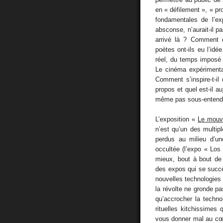
en « défilement », « pr
fondamentales de l’ex
absconse, n’aurait-il 
arrivé là ? Comment 
poètes ont-ils eu l’idée
réel, du temps imposé 
Le cinéma expérimental
Comment s’inspire-t-il
propos et quel est-il 
même pas sous-entendus
L’exposition «
Le mouv
n’est qu’un des multi
perdus au milieu d’u
occultée (l’expo « Lo
mieux, bout à bout de 
des expos qui se succ
nouvelles technologies 
la révolte ne gronde pa
qu’accrocher la techno
rituelles kitchissimes
vous donner mal au cœu