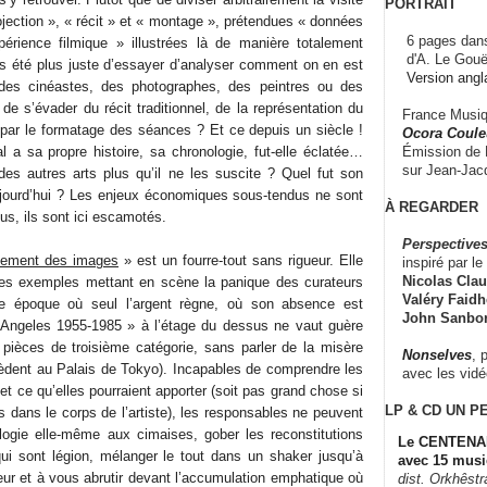
PORTRAIT
ojection », « récit » et « montage », prétendues « données
6 pages dans
périence filmique » illustrées là de manière totalement
d'A. Le Gouë
pas été plus juste d’essayer d’analyser comment on en est
Version angl
des cinéastes, des photographes, des peintres ou des
 de s’évader du récit traditionnel, de la représentation du
France Musiqu
par le formatage des séances ? Et ce depuis un siècle !
Ocora Couleu
Émission de F
 a sa propre histoire, sa chronologie, fut-elle éclatée…
sur Jean-Jacq
 des autres arts plus qu’il ne les suscite ? Quel fut son
aujourd’hui ? Les enjeux économiques sous-tendus ne sont
À REGARDER
, ils sont ici escamotés.
Perspectives
ement des images
» est un fourre-tout sans rigueur. Elle
inspiré par le 
Nicolas Claus
ples exemples mettant en scène la panique des curateurs
Valéry Faidhe
ne époque où seul l’argent règne, où son absence est
John Sanbo
s Angeles 1955-1985 » à l’étage du dessus ne vaut guère
pièces de troisième catégorie, sans parler de la misère
Nonselves
, 
èdent au Palais de Tokyo). Incapables de comprendre les
avec les vid
et ce qu’elles pourraient apporter (soit pas grand chose si
LP & CD
UN P
s dans le corps de l’artiste), les responsables ne peuvent
logie elle-même aux cimaises, gober les reconstitutions
Le CENTENAI
 qui sont légion, mélanger le tout dans un shaker jusqu’à
avec 15 musi
r et à vous abrutir devant l’accumulation emphatique où
dist. Orkhêst