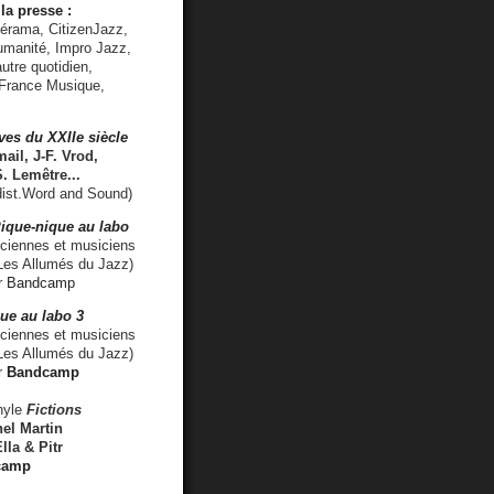
la presse :
lérama, CitizenJazz,
umanité, Impro Jazz,
utre quotidien,
 France Musique,
ves du XXIIe siècle
ail, J-F. Vrod,
S. Lemêtre
...
ist.Word and Sound)
ique-nique au labo
iennes et musiciens
es Allumés du Jazz)
r
Bandcamp
ue au labo 3
ciennes et musiciens
Les Allumés du Jazz)
r
Bandcamp
nyle
Fictions
el Martin
lla & Pitr
camp