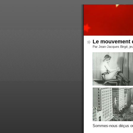
Le mouvement d
Par Jean-Jacques Birgé, jeu
Sommes-nous déçus ou f