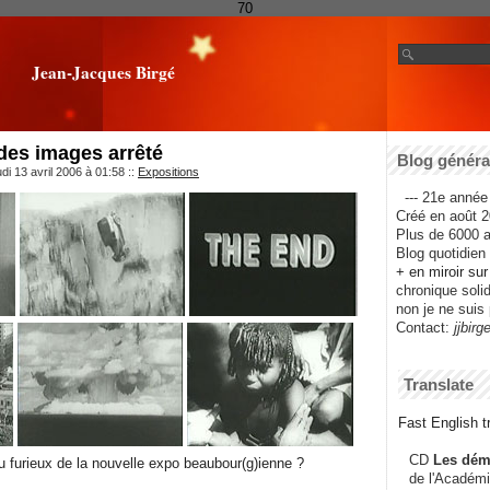
70
Jean-Jacques Birgé
es images arrêté
Blog général
di 13 avril 2006 à 01:58
::
Expositions
--- 21e année 
Créé en août 2
Plus de 6000 ar
Blog quotidien f
+ en miroir su
chronique solida
non je ne suis 
Contact:
jjbirg
Translate
Fast English tr
CD
Les dém
urieux de la nouvelle expo beaubour(g)ienne ?
de l'Académi