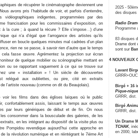
raphiques de récupérer le cinématographe deviennent une
2025 - 50è
Nous avons pris l’habitude de voir, et parfois d’entendre,
des disque
es vidéographiques indigentes, programmées par des
Radio Dram
e francisation pour les commissaires d’exposition, on
Programme a
 à la cure ; à quand la récure ? Elle s’impose…) d’une
hique qui n’a d’égal que l’arrogance des artistes qu’ils
83 disques d
 diffuser en boucle quelques minutes mal cadrées d’un plan
Drame dont c
nce, rien ne se passe, à savoir rien d’autre que le temps
sont sur
Ba
e cela fasse œuvre. Agrémentez la projection sur écran
4 NOUVEAUX
moniteur de quelque mobilier ou scénographie mettant en
ition ou se rapportant vaguement à ce qui se trouve sur
Lavant Birg
enez une « installation » ! Un siècle de découvertes
GRRR+OUCH!,
st relégué aux oubliettes, ou pire, cité en extraits
e de l’artiste nouveau (comme on dit du Beaujolais).
Birgé + 16 i
Pique-nique
GRRR, dist.
e voir les films dans des églises laïques où le public
ir, confortablement assis, laissant le temps aux œuvres
Birgé
Anima
rées par leurs génériques de début et de fin. On nous
GRRR, dist.
e les consommer dans la bousculade des galeries, de les
Un Drame Mu
xtraits, en les intégrant au dispositif de la visite plus ou
TCHAK
, iné
re Pompidou revendique aujourd’hui cette approche en
en 2000, lab
i de la révolution numérique et en réintégrant le 7ième Art