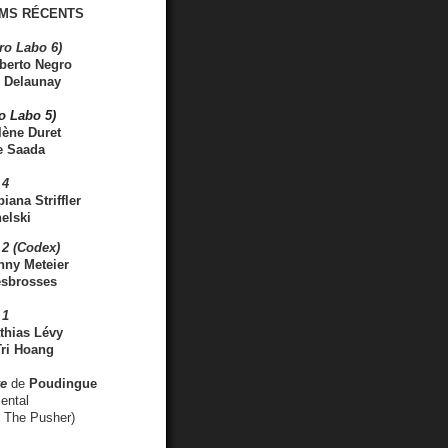
MS RÉCENTS
ro Labo 6)
berto Negro
 Delaunay
ro Labo 5)
lène Duret
e Saada
 4
iana Striffler
elski
2 (Codex)
nny Meteier
esbrosses
 1
thias Lévy
ri Hoang
ve
de
Poudingue
ental
. The Pusher)