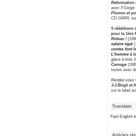
Reformation
avec F.Gorgé
Plumes et po
CD GRRR,
su
5 rééditions 
pour la 1ère 
Rideau !
(198
salaire égal
(
contes font 
L'homme à l
glace à trois 
Carnage
(1985
toutes avec d
Rendez-vous
J-J.Birgé et 
sur le label a
Translate
Fast English tr
Articles ré