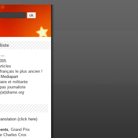
iste
---
005
ticles
rançais le plus ancien !
r Mediapart
ire et militante
pas journaliste
e(at)drame.org
anslation (click here)
ents
, Grand Prix
e Charles Cros