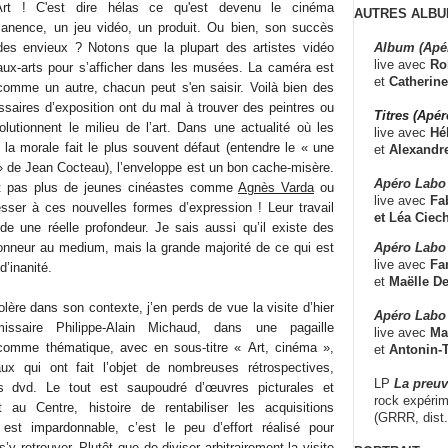
’Art ! C'est dire hélas ce qu'est devenu le cinéma
AUTRES ALBU
anence, un jeu vidéo, un produit. Ou bien, son succès
Album (Apé
it des envieux ? Notons que la plupart des artistes vidéo
live avec
Ro
aux-arts pour s’afficher dans les musées. La caméra est
et
Catherine
comme un autre, chacun peut s'en saisir. Voilà bien des
aires d’exposition ont du mal à trouver des peintres ou
Titres (Apé
olutionnent le milieu de l’art. Dans une actualité où les
live avec
Hé
 la morale fait le plus souvent défaut (entendre le « une
et
Alexandr
 de Jean Cocteau), l’enveloppe est un bon cache-misère.
Apéro Labo
it pas plus de jeunes cinéastes comme
Agnès Varda
ou
live avec
Fab
esser à ces nouvelles formes d’expression ! Leur travail
et
Léa Ciech
e une réelle profondeur. Je sais aussi qu’il existe des
Apéro Labo 
onneur au medium, mais la grande majorité de ce qui est
live avec
Fa
’inanité.
et
Maëlle D
olère dans son contexte, j’en perds de vue la visite d’hier
Apéro Labo
issaire Philippe-Alain Michaud, dans une pagaille
live avec
Ma
comme thématique, avec en sous-titre « Art, cinéma »,
et
Antonin-T
ux qui ont fait l’objet de nombreuses rétrospectives,
LP
La preu
ns dvd. Le tout est saupoudré d’œuvres picturales et
rock expérim
t au Centre, histoire de rentabiliser les acquisitions
(GRRR, dist
 est impardonnable, c’est le peu d’effort réalisé pour
’y retrouver. Plutôt que de diviser arbitrairement la visite