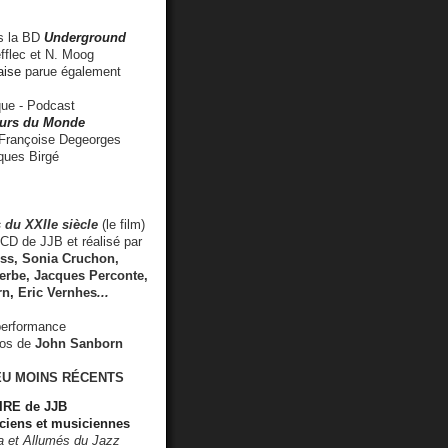
 la BD
Underground
fflec et N. Moog
aise
parue également
e - Podcast
rs du Monde
rançoise Degeorges
ues Birgé
 du XXIIe siècle
(le film)
CD de JJB et réalisé par
s, Sonia Cruchon,
rbe, Jacques Perconte,
rn
,
Eric Vernhes
...
performance
éos de
John Sanborn
EU MOINS RÉCENTS
RE de JJB
ciens et musiciennes
ra et Allumés du Jazz