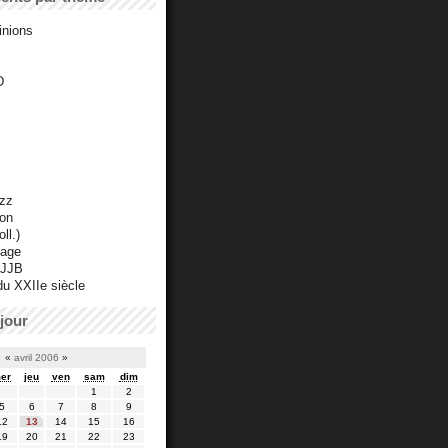
inions
D
azz
ton
ll.)
mage
 JJB
du XXIIe siècle
jour
«
avril 2006
»
er
jeu
ven
sam
dim
1
2
5
6
7
8
9
12
13
14
15
16
19
20
21
22
23