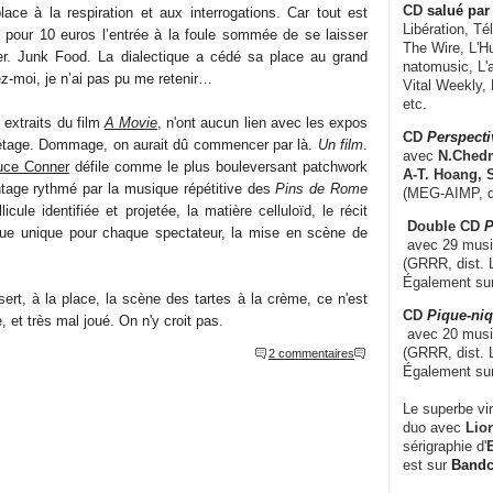
CD
salué par 
lace à la respiration et aux interrogations. Car tout est
Libération, Té
 pour 10 euros l’entrée à la foule sommée de se laisser
The Wire, L'H
ter. Junk Food. La dialectique a cédé sa place au grand
natomusic, L'a
z-moi, je n’ai pas pu me retenir…
Vital Weekly,
etc.
extraits du film
A Movie
, n'ont aucun lien avec les expos
CD
Perspecti
étage. Dommage, on aurait dû commencer par là.
Un film
.
avec
N.Chedm
uce Conner
défile comme le plus bouleversant patchwork
A-T. Hoang, 
tage rythmé par la musique répétitive des
Pins de Rome
(MEG-AIMP, d
licule identifiée et projetée, la matière celluloïd, le récit
Double CD
P
ique unique pour chaque spectateur, la mise en scène de
avec 29 music
(GRRR, dist. L
Également su
rt, à la place, la scène des tartes à la crème, ce n'est
CD
Pique-niq
 et très mal joué. On n'y croit pas.
avec 20 musi
(GRRR, dist. 
2 commentaires
Également su
Le superbe vi
duo avec
Lion
sérigraphie d'
E
est sur
Band