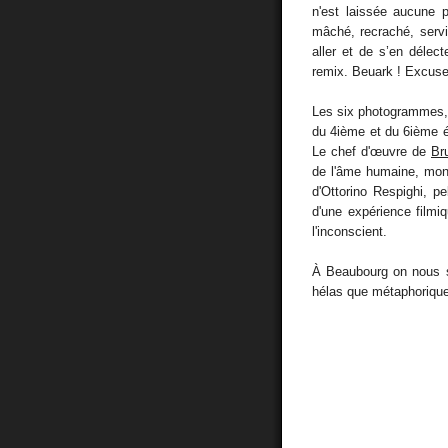
n'est laissée aucune p
mâché, recraché, servi
aller et de s’en délec
remix. Beuark ! Excuse
Les six photogrammes, 
du 4ième et du 6ième 
Le chef d'œuvre de
Br
de l'âme humaine, mon
d'Ottorino Respighi, pel
d'une expérience film
l'inconscient.
À Beaubourg on nous se
hélas que métaphorique,