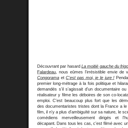
Découvrant par hasard
La moitié gauche du frig
Falardeau
, nous eûmes l'irrésistible envie de v
Congorama
et
C'est pas moi, je le jure !
Pendan
premier long-métrage à la fois politique et hil
demandés s'il s'agissait d'un documentaire ou 
réalisateur y filme les déboires de son co-locat
emploi. C'est beaucoup plus fort que les démo
des documentaristes tristes dont la France a le
film, il n'y a plus d'ambiguïté sur sa nature, le sc
comédiens merveilleusement dirigés et l'h
décapant. Dans tous les cas, c'est filmé avec un