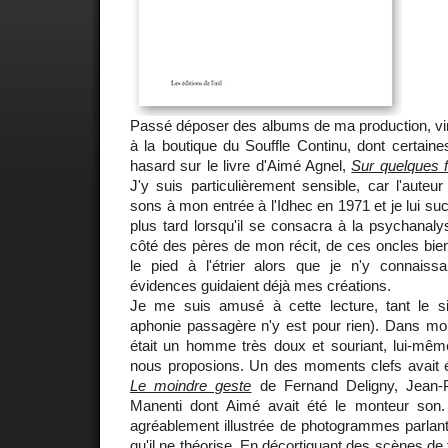
Passé déposer des albums de ma production, vin
à la boutique du Souffle Continu, dont certaine
hasard sur le livre d'Aimé Agnel,
Sur quelques 
J'y suis particulièrement sensible, car l'auteur
sons à mon entrée à l'Idhec en 1971 et je lui s
plus tard lorsqu'il se consacra à la psychanalyse
côté des pères de mon récit, de ces oncles bien
le pied à l'étrier alors que je n'y connaiss
évidences guidaient déjà mes créations.
Je me suis amusé à cette lecture, tant le si
aphonie passagère n'y est pour rien). Dans mo
était un homme très doux et souriant, lui-mêm
nous proposions. Un des moments clefs avait ét
Le moindre geste
de Fernand Deligny, Jean-P
Manenti dont Aimé avait été le monteur son.
agréablement illustrée de photogrammes parlants, 
qu'il ne théorise. En décortiquant des scènes de f