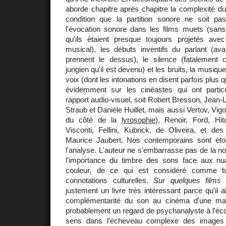
aborde chapitre après chapitre la complexité d
condition que la partition sonore ne soit pas 
l'évocation sonore dans les films muets (sans 
qu'ils étaient presque toujours projetés a
musical), les débuts inventifs du parlant (av
prennent le dessus), le silence (fatalement
jungien qu'il est devenu) et les bruits, la musique 
voix (dont les intonations en disent parfois plus q
évidemment sur les cinéastes qui ont particu
rapport audio-visuel, soit Robert Bresson, Jean
Straub et Danièle Huillet, mais aussi Vertov, Vig
du côté de la
lyrosophie
), Renoir, Ford, Hit
Visconti, Fellini, Kubrick, de Oliveira, et 
Maurice Jaubert. Nos contemporains sont é
l'analyse. L'auteur ne s'embarrasse pas de la n
l'importance du timbre des sons face aux nu
couleur, de ce qui est considéré comme b
connotations culturelles.
Sur quelques films
justement un livre très intéressant parce qu'il 
complémentarité du son au cinéma d'une mani
probablement un regard de psychanalyste à l'écout
sens dans l'écheveau complexe des images 