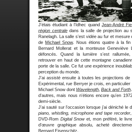
J'étais étudiant à l'Idhec quand
Jean-André Fie
région centrale
dans la salle de projection au 
Ranelagh. La salle s'est vidée au fur et mesure 
de
Michael Snow
. Nous étions quatre à la f
Bernard Mollerat et la monteuse Geneviève L
défoncés. Quand la lumière s'est rallumée
retrouver en haut de cette montagne canadienne
porte de la salle. Ce fut une expérience inoubliab
perception du monde.
J'ai assisté ensuite à toutes les projections de
Expérimental, rue Berryer je crois, en particulier
Michael Snow dont
Wavelength
,
Back and Forth
d'autres, mais nous n'étions encore qu'en 1972
demi-siècle.
J'ai sauté sur l'occasion lorsque j'ai déniché le 
piano, whistling, microphone and tape recorder
DVD-Rom
Digital Snow
et, mon préféré, le liv
d'œuvre graphique absolu, acheté directeme
Bernard Eisenschitz.