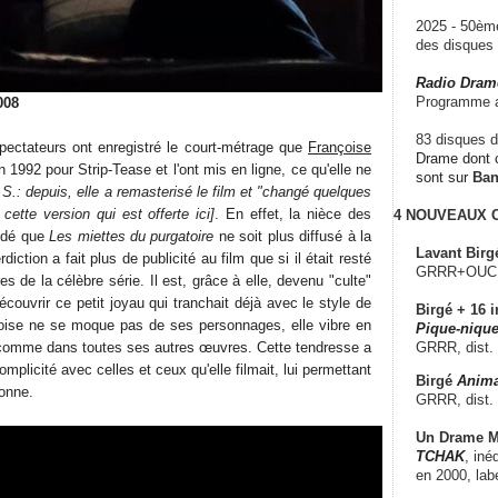
2025 - 50è
des disque
Radio Dram
Programme a
008
83 disques d
pectateurs ont enregistré le court-métrage que
Françoise
Drame dont c
n 1992 pour Strip-Tease et l'ont mis en ligne, ce qu'elle ne
sont sur
Ba
.S.: depuis, elle a remasterisé le film et "changé quelques
 cette version qui est offerte ici]
. En effet, la nièce des
4 NOUVEAUX
ndé que
Les miettes du purgatoire
ne soit plus diffusé à la
Lavant Birg
rdiction a fait plus de publicité au film que si il était resté
GRRR+OUCH!,
s de la célèbre série. Il est, grâce à elle, devenu "culte"
écouvrir ce petit joyau qui tranchait déjà avec le style de
Birgé + 16 i
oise ne se moque pas de ses personnages, elle vibre en
Pique-nique
omme dans toutes ses autres œuvres. Cette tendresse a
GRRR, dist.
mplicité avec celles et ceux qu'elle filmait, lui permettant
Birgé
Anima
onne.
GRRR, dist.
Un Drame Mu
TCHAK
, iné
en 2000, lab