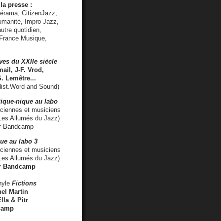
la presse :
lérama, CitizenJazz,
umanité, Impro Jazz,
utre quotidien,
 France Musique,
ves du XXIIe siècle
ail, J-F. Vrod,
S. Lemêtre
...
ist.Word and Sound)
ique-nique au labo
iennes et musiciens
es Allumés du Jazz)
r
Bandcamp
ue au labo 3
ciennes et musiciens
Les Allumés du Jazz)
r
Bandcamp
nyle
Fictions
el Martin
lla & Pitr
camp