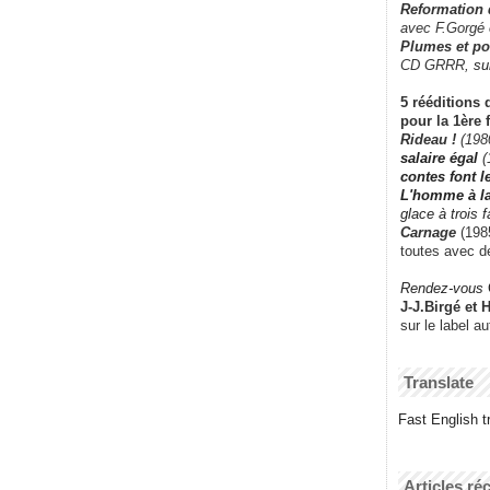
Reformation
avec F.Gorgé
Plumes et po
CD GRRR,
su
5 rééditions 
pour la 1ère 
Rideau !
(198
salaire égal
(
contes font 
L'homme à l
glace à trois 
Carnage
(1985
toutes avec d
Rendez-vous
J-J.Birgé et 
sur le label a
Translate
Fast English tr
Articles ré