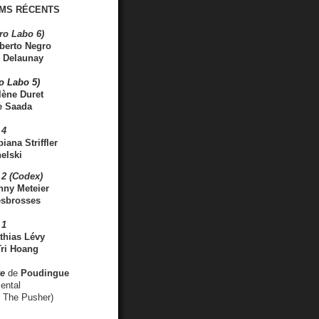
MS RÉCENTS
ro Labo 6)
berto Negro
 Delaunay
ro Labo 5)
lène Duret
e Saada
 4
iana Striffler
elski
2 (Codex)
nny Meteier
esbrosses
 1
thias Lévy
ri Hoang
ve
de
Poudingue
ental
. The Pusher)