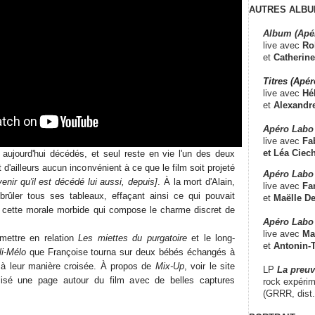
AUTRES ALBU
Album (Apé
live avec
Ro
et
Catherine
Titres (Apé
live avec
Hé
et
Alexandr
Apéro Labo
live avec
Fab
et
Léa Ciech
aujourd'hui décédés, et seul reste en vie l'un des deux
t d'ailleurs aucun inconvénient à ce que le film soit projeté
Apéro Labo 
enir qu'il est décédé lui aussi, depuis]
. À la mort d'Alain,
live avec
Fa
 brûler tous ses tableaux, effaçant ainsi ce qui pouvait
et
Maëlle D
s cette morale morbide qui compose le charme discret de
Apéro Labo
live avec
Ma
mettre en relation
Les miettes du purgatoire
et le long-
et
Antonin-T
i-Mélo
que Françoise tourna sur deux bébés échangés à
 à leur manière croisée. À propos de
Mix-Up
, voir le site
LP
La preu
isé une page autour du film avec de belles captures
rock expérim
(GRRR, dist