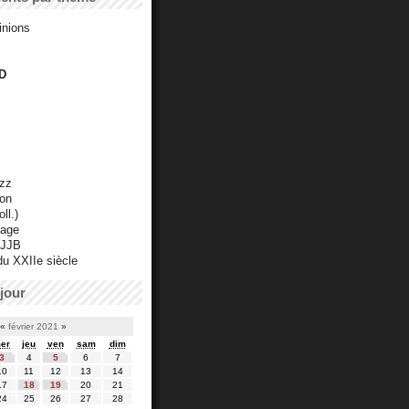
inions
D
azz
ton
ll.)
mage
 JJB
du XXIIe siècle
jour
«
février 2021
»
er
jeu
ven
sam
dim
3
4
5
6
7
10
11
12
13
14
17
18
19
20
21
24
25
26
27
28