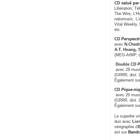
CD
salué par 
Libération, Té
The Wire, L'H
natomusic, L'a
Vital Weekly,
etc.
CD
Perspecti
avec
N.Chedm
A-T. Hoang, 
(MEG-AIMP, d
Double CD
P
avec 29 music
(GRRR, dist. L
Également su
CD
Pique-niq
avec 20 musi
(GRRR, dist. 
Également su
Le superbe vi
duo avec
Lion
sérigraphie d'
E
est sur
Band