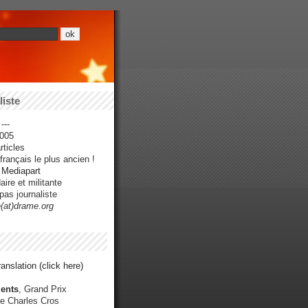
iste
---
005
ticles
rançais le plus ancien !
r Mediapart
ire et militante
pas journaliste
e(at)drame.org
anslation (click here)
ents
, Grand Prix
e Charles Cros