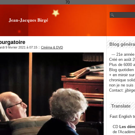
70
Jean-Jacques Birgé
purgatoire
Blog général
rdi 9 février 2021 à 07:15
::
Cinéma & DVD
--- 21e année 
Créé en août 2
Plus de 6000 ar
Blog quotidien f
+ en miroir su
chronique solida
non je ne suis 
Contact:
jjbirg
Translate
Fast English tr
CD
Les dém
de l'Académi