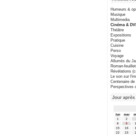
Humeurs & op
Musique
Multimedia
Cinéma & DV
Théâtre
Expositions
Pratique
Cuisine
Perso
Voyage
Allumés du J
Roman-feuille
Révélations (co
Le son sur l'i
Centenaire de
Perspectives 
Jour après 
lun
mar
m
1
2
8
9
15
16
22
23