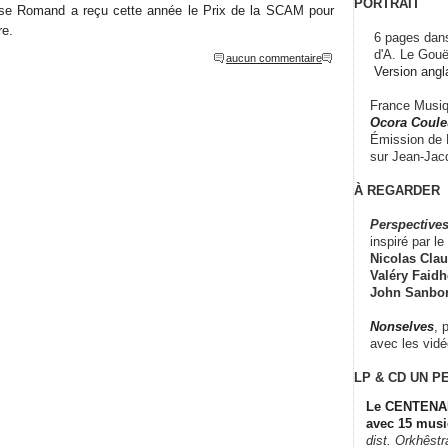
PORTRAIT
ise Romand a reçu cette année le Prix de la SCAM pour
re.
6 pages dans
d'A. Le Gouë
aucun commentaire
Version angl
France Musiqu
Ocora Couleu
Émission de F
sur Jean-Jacq
À REGARDER
Perspectives
inspiré par le 
Nicolas Claus
Valéry Faidhe
John Sanbo
Nonselves
, 
avec les vid
LP & CD
UN P
Le CENTENAI
avec 15 musi
dist. Orkhêst