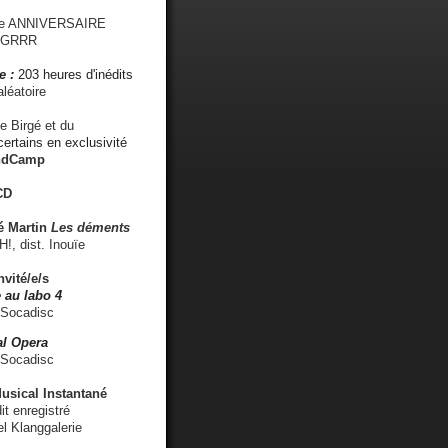
me ANNIVERSAIRE
s GRRR
e :
203 heures d'inédits
léatoire
e Birgé et du
ertains en exclusivité
ndCamp
CD
é
Martin
Les déments
 dist. Inouïe
nvité/e/s
 au labo 4
 Socadisc
l Opera
 Socadisc
sical Instantané
dit enregistré
el Klanggalerie