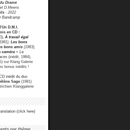
 du Drame
 et D.Meens
ils
- 2022
r Bandcamp
d'Un D.M.I.
fois en CD :
0)
,
À travail égal
1981),
Les bons
les bons amis
(1983),
a caméra
+ La
faces
(inédit, 1984),
) sur Klang Galerie
es bonus inédits !
CD inédit du duo
Hélène Sage
(1981)
utrichien Klanggalerie
anslation (click here)
cents par thème