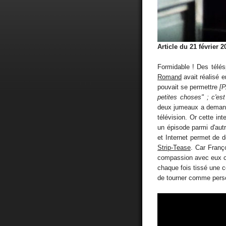
Article du 21 février 2
Formidable ! Des télés
Romand
avait réalisé e
pouvait se permettre
[P
petites choses" ; c'est
deux jumeaux a dema
télévision. Or cette inte
un épisode parmi d'autre
et Internet permet de d
Strip-Tease
. Car Franç
compassion avec eux c
chaque fois tissé une co
de tourner comme pers