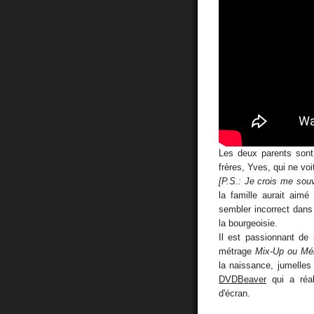
Les deux parents sont 
frères, Yves, qui ne voi
[P.S.: Je crois me souv
la famille aurait aimé
sembler incorrect dan
la bourgeoisie.
Il est passionnant de 
métrage
Mix-Up ou Mél
la naissance, jumelles
DVDBeaver
qui a réal
d'écran.