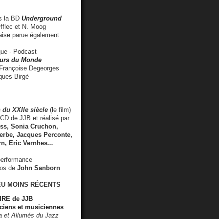
 la BD
Underground
fflec et N. Moog
aise
parue également
e - Podcast
rs du Monde
rançoise Degeorges
ues Birgé
 du XXIIe siècle
(le film)
CD de JJB et réalisé par
s, Sonia Cruchon,
rbe, Jacques Perconte,
rn
,
Eric Vernhes
...
performance
éos de
John Sanborn
EU MOINS RÉCENTS
RE de JJB
ciens et musiciennes
ra et Allumés du Jazz