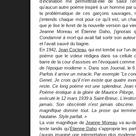
d'inclination me permettrait-elle de saisir l'
qu'aucun autre poème inspiré à un homme par 
la problématique de ces garçons sauvages, ne
j'entends chaque mot pour ce qu'il est, un cha
que je lise le livret de la nouvelle version qui v
Jeanne Moreau et Étienne Daho, j'ignorais q
Condamné à mort
qui avait fait sortir son auteu
et l'avait sauvé du bagne.
En 1942,
Jean Cocteau
, qui est tombé sur l'un 
poème que le voleur rédigea dans sa cellule d
barre de la cour d'assises en l'évoquant comm
de l'époque moderne »
. Dans son Journal, le 6 f
Parfois il arrive un miracle. Par exemple "Le c
Genet. Je crois qu'il n'en existe que quatre exem
reste. Ce long poème est une splendeur. Jean 
Poème érotique à la gloire de Maurice Pilorge,
exécuté le 12 mars 1939 à Saint-Brieuc. L'érot
jamais. Son obscénité n'est jamais obscèn
magnifique domine tout. La prose qui termine 
hautaine. Style parfait. »
La voix magnifique de
Jeanne Moreau
va au-del
texte tandis qu'
Étienne Daho
s'approprie les pa
j'aurais imaginé une interprétation plus moderne,