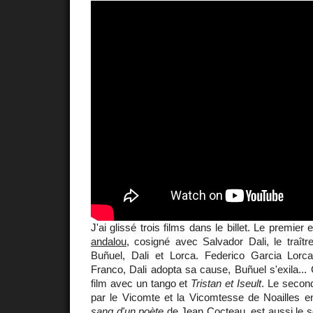
J'ai glissé trois films dans le billet. Le premier 
andalou
, cosigné avec Salvador Dali, le traître
Buñuel, Dali et Lorca. Federico Garcia Lorc
Franco, Dali adopta sa cause, Buñuel s'exila... C
film avec un tango et
Tristan et Iseult
. Le secon
par le Vicomte et la Vicomtesse de Noaille
sang d'un poète
de Jean Cocteau, est aussi le 