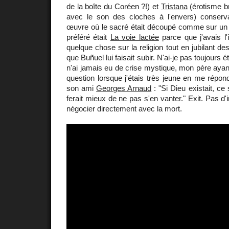
de la boîte du Coréen ?!) et
Tristana
(érotisme br
avec le son des cloches à l'envers) conserv
œuvre où le sacré était découpé comme sur un 
préféré était
La voie lactée
parce que j'avais l
quelque chose sur la religion tout en jubilant d
que Buñuel lui faisait subir. N'ai-je pas toujours é
n'ai jamais eu de crise mystique, mon père ayant
question lorsque j'étais très jeune en me répo
son ami
Georges Arnaud
: "Si Dieu existait, ce 
ferait mieux de ne pas s'en vanter." Exit. Pas d'
négocier directement avec la mort.