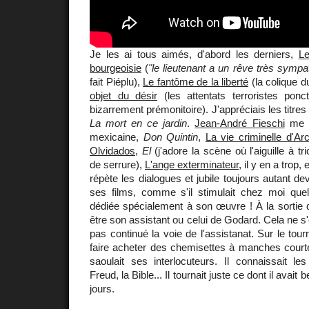
Je les ai tous aimés, d'abord les derniers,
Le
bourgeoisie
(
"le lieutenant a un rêve très sympa
fait Piéplu),
Le fantôme de la liberté
(la colique d
objet du désir
(les attentats terroristes ponc
bizarrement prémonitoire). J'appréciais les titres
La mort en ce jardin
.
Jean-André Fieschi
me fi
mexicaine,
Don Quintin
,
La vie criminelle d'Ar
Olvidados
,
El
(j'adore la scène où l'aiguille à tr
de serrure),
L'ange exterminateur
, il y en a trop,
répète les dialogues et jubile toujours autant de
ses films, comme s'il stimulait chez moi que
dédiée spécialement à son œuvre ! À la sortie de
être son assistant ou celui de Godard. Cela ne s'es
pas continué la voie de l'assistanat. Sur le tour
faire acheter des chemisettes à manches court
saoulait ses interlocuteurs. Il connaissait le
Freud, la Bible... Il tournait juste ce dont il avait
jours.