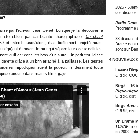
2025 - 50è
des disque
007
Radio Dram
Programme a
éalisé par l'écrivain
Jean Genet
. Lorsque je l'ai découvert à
ai été ébloui par sa beauté chorégraphique.
Un chant
83 disques d
0 et interdit jusqu'alors, était fidèlement projeté muet.
Drame dont c
i(qu)ent à travers le mur qui sépare leurs deux cellules.
sont sur
Ba
nt qu'il est dans les bras d'un autre. Un petit trou laisse
4 NOUVEAUX
igarette grâce à un brin arraché à la paillasse. Les gestes
nsidérés impudiques suent la pudeur, ils dessinent toute
Lavant Birg
eprise ensuite dans maints films gays.
GRRR+OUCH!,
Birgé + 16 i
Pique-nique
GRRR, dist.
Birgé
Anima
GRRR, dist.
Un Drame Mu
TCHAK
, iné
en 2000, lab