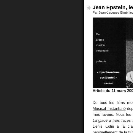
Jean Epstein, l
Par Jean-Jacques Birgé, je
Article du 11 mars 20
De tous les films m
Musical Instantané
dep
mes favoris. Nous les 
La glace à trois faces
à
Denis Colin
à la clar
habituellement de la fl