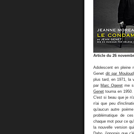
Article du 26 novemb
Adolescent en pleine r
Genet
dit par Mouloudj
plus tard, en 1971, la
par
Marc Ogeret
me s
Genet
tourna en 1950. 
C'est si beau que je n'
n'ai que peu d'inclinat
qu'aucun autre poèm
problématique de ces 
chaque mot pour ce qu'il
la nouvelle version q
Daho, j'ignorais que c'