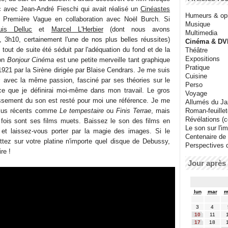
hec avec Jean-André Fieschi qui avait réalisé un
Cinéastes
Humeurs & op
 Première Vague en collaboration avec Noël Burch. Si
Musique
uis Delluc
et
Marcel L'Herbier
(dont nous avons
Multimedia
, 3h10, certainement l'une de nos plus belles réussites)
Cinéma & DV
i tout de suite été séduit par l'adéquation du fond et de la
Théâtre
Expositions
Son
Bonjour Cinéma
est une petite merveille tant graphique
Pratique
 1921 par la Sirène dirigée par Blaise Cendrars. Je me suis
Cuisine
s
avec la même passion, fasciné par ses théories sur le
Perso
 ce que je définirai moi-même dans mon travail. Le gros
Voyage
issement du son est resté pour moi une référence. Je me
Allumés du J
 plus récents comme
Le tempestaire
ou
Finis Terrae
, mais
Roman-feuille
Révélations (co
 fois sont ses films muets. Baissez le son des films en
Le son sur l'i
 et laissez-vous porter par la magie des images. Si le
Centenaire de
tez sur votre platine n'importe quel disque de Debussy,
Perspectives 
ire !
Jour après 
lun
mar
m
3
4
10
11
17
18