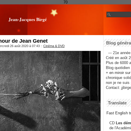
70
Jean-Jacques Birgé
mour de Jean Genet
Blog général
rcredi 26 août 2020 à 07:43
::
Cinéma & DVD
--- 21e année 
Créé en août 2
Plus de 6000 ar
Blog quotidien f
+ en miroir su
chronique solida
non je ne suis 
Contact:
jjbirg
Translate
Fast English tr
CD
Les dém
de l'Académi