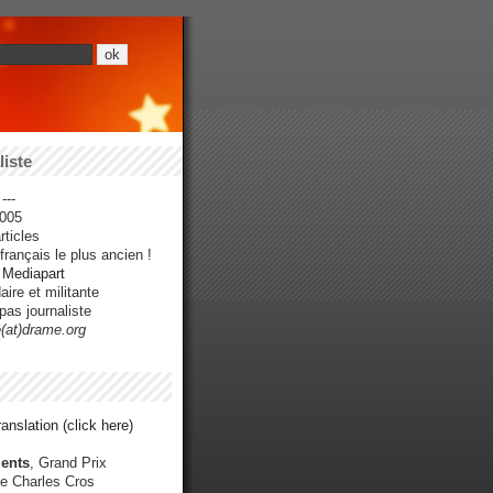
iste
---
005
ticles
rançais le plus ancien !
r Mediapart
ire et militante
pas journaliste
e(at)drame.org
anslation (click here)
ents
, Grand Prix
e Charles Cros