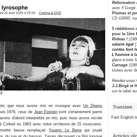
Reformation
e lyrosophe
avec F.Gorgé
Plumes et po
udi 20 août 2020 à 05:59
::
Cinéma & DVD
CD GRRR,
su
5 rééditions 
pour la 1ère 
Rideau !
(198
salaire égal
(
contes font 
L'homme à l
glace à trois 
Carnage
(1985
toutes avec d
Rendez-vous
J-J.Birgé et 
sur le label a
07
uets que nous avons mis en musique avec
Un Drame
Translate
uis 1976, ceux de
Jean Epstein
sont certainement parmi
Fast English tr
avons d'abord interprétés en trio, puis nous avons recréé
 Corbeil en 1983 avec notre orchestre de 15 musiciens.
inette basse remplaçait
Youenn Le Berre
qui jouait
Articles ré
ûte, du sax et du basson. J'avais découvert ce film lorsque