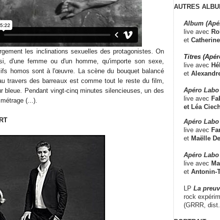
AUTRES ALBU
Album (Apé
live avec
Ro
et
Catherine
rgement les inclinations sexuelles des protagonistes. On
Titres (Apé
nsi, d'une femme ou d'un homme, qu'importe son sexe,
live avec
Hé
ifs homos sont à l'œuvre. La scène du bouquet balancé
et
Alexandr
 au travers des barreaux est comme tout le reste du film,
Apéro Labo
ur bleue. Pendant vingt-cinq minutes silencieuses, un des
live avec
Fab
métrage (...).
et
Léa Ciech
RT
Apéro Labo 
live avec
Fa
et
Maëlle D
Apéro Labo
live avec
Ma
et
Antonin-T
LP
La preu
rock expérim
(GRRR, dist