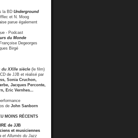
 la BD
Underground
fflec et N. Moog
aise
parue également
e - Podcast
rs du Monde
rançoise Degeorges
ues Birgé
 du XXIIe siècle
(le film)
CD de JJB et réalisé par
s, Sonia Cruchon,
rbe, Jacques Perconte,
rn
,
Eric Vernhes
...
performance
éos de
John Sanborn
EU MOINS RÉCENTS
RE de JJB
ciens et musiciennes
ra et Allumés du Jazz