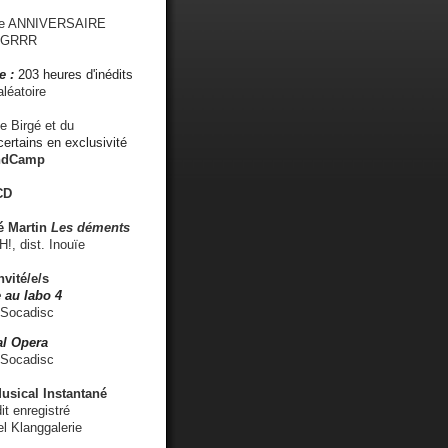
me ANNIVERSAIRE
s GRRR
e :
203 heures d'inédits
léatoire
e Birgé et du
ertains en exclusivité
ndCamp
CD
é
Martin
Les déments
 dist. Inouïe
nvité/e/s
 au labo 4
 Socadisc
l Opera
 Socadisc
sical Instantané
dit enregistré
el Klanggalerie