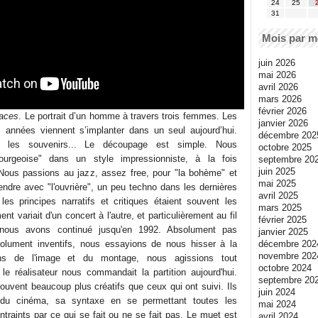
24
25
31
Mois par m
juin 2026
mai 2026
avril 2026
mars 2026
février 2026
faces
. Le portrait d’un homme à travers trois femmes. Les
janvier 2026
s années viennent s’implanter dans un seul aujourd’hui.
décembre 202
mi les souvenirs... Le découpage est simple. Nous
octobre 2025
urgeoise" dans un style impressionniste, à la fois
septembre 20
juin 2025
. Nous passions au jazz, assez free, pour "la bohème" et
mai 2025
endre avec "l'ouvrière", un peu techno dans les dernières
avril 2025
 les principes narratifs et critiques étaient souvent les
mars 2025
 variait d'un concert à l'autre, et particulièrement au fil
février 2025
nous avons continué jusqu'en 1992. Absolument pas
janvier 2025
décembre 202
solument inventifs, nous essayions de nous hisser à la
novembre 202
ons de l'image et du montage, nous agissions tout
octobre 2024
e réalisateur nous commandait la partition aujourd'hui.
septembre 20
ouvent beaucoup plus créatifs que ceux qui ont suivi. Ils
juin 2024
 du cinéma, sa syntaxe en se permettant toutes les
mai 2024
traints par ce qui se fait ou ne se fait pas. Le muet est
avril 2024