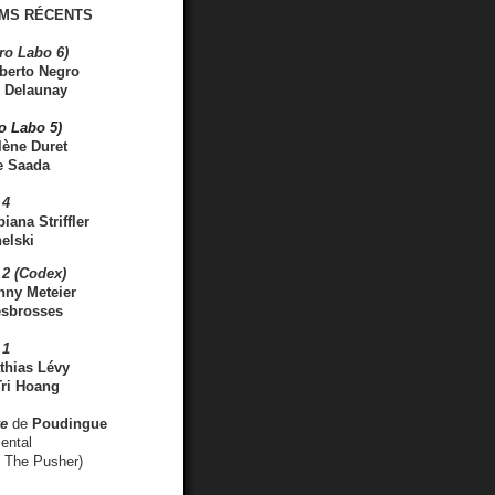
MS RÉCENTS
ro Labo 6)
berto Negro
 Delaunay
ro Labo 5)
lène Duret
e Saada
 4
iana Striffler
elski
2 (Codex)
nny Meteier
esbrosses
 1
thias Lévy
ri Hoang
ve
de
Poudingue
ental
. The Pusher)