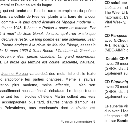
CD
salué par 
rcéral et l'avait sauvé du bagne.
Libération, Té
u
, qui est tombé sur l'un des rares exemplaires du poème
The Wire, L'H
dans sa cellule de Fresnes, plaide à la barre de la cour
natomusic, L'a
ant comme
« le plus grand écrivain de l'époque moderne »
.
Vital Weekly,
etc.
février 1943, il écrit :
« Parfois il arrive un miracle. Par
à mort" de Jean Genet. Je crois qu'il n'en existe que
CD
Perspecti
a déchiré le reste. Ce long poème est une splendeur. Jean
avec
N.Chedm
 Poème érotique à la gloire de Maurice Pilorge, assassin
A-T. Hoang, 
(MEG-AIMP, d
 le 12 mars 1939 à Saint-Brieuc. L'érotisme de Genet ne
obscénité n'est jamais obscène. Un grand mouvement
Double CD
P
. La prose qui termine est courte, insolente, hautaine.
avec 29 music
(GRRR, dist. L
Également su
e
Jeanne Moreau
va au-delà des mots. Elle dit le texte
ho
s'approprie les parties chantées. Même si j'aurais
CD
Pique-niq
étation plus moderne, moins affectée, il s'en sort
avec 20 musi
ssoufflement nous amène à l'échafaud. Le disque tourne
(GRRR, dist. 
Également su
ine tant les mélodies d'
Hélène Martin
collent aux vers
 accompagnera plus tard, d'autres chants d'amour, les
Le superbe vi
s Palestiniens, tous condamnés dont la révolte est
duo avec
Lion
sérigraphie d'
E
est sur
Band
aucun commentaire