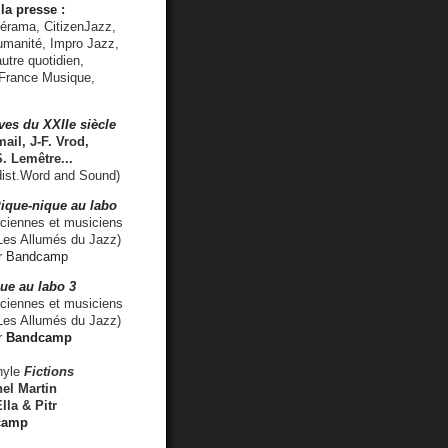
la presse :
lérama, CitizenJazz,
umanité, Impro Jazz,
utre quotidien,
 France Musique,
ves du XXIIe siècle
ail, J-F. Vrod,
S. Lemêtre
...
ist.Word and Sound)
ique-nique au labo
iennes et musiciens
es Allumés du Jazz)
r
Bandcamp
ue au labo 3
ciennes et musiciens
Les Allumés du Jazz)
r
Bandcamp
nyle
Fictions
el Martin
lla & Pitr
camp