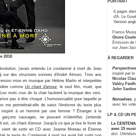
PORTRAIT
6 pages dans
d'A. Le Gouë
Version angl
France Musiqu
Ocora Couleu
Émission de F
sur Jean-Jacq
re 2010
À REGARDER
Perspectives
évolution, j'avais entendu
Le condamné à mort
de Jean
inspiré par le 
i
sur des structures sonores d'André Almuro. Trois ans
Nicolas Claus
 version mise en musique par Hélène Martin et interprétée
Valéry Faidhe
idère comme
Un chant d'amour
, le seul film, muet, que
John Sanbo
Les mots crus de la chair lacèrent la musique des vers.
arrive pas à être choqué. L'homosexualité pour laquelle je
Nonselves
, 
avec les vid
ion me permettrait-elle de saisir l'érotisme du texte plus
e inspiré à un homme par une femme ? Étranger à la
LP & CD
UN P
garçons sauvages, ne pouvant m'identifier, j'entends
 est, un chant d'amour. Jusqu'à ce que je lise le livret de
Le CENTENAI
avec 15 musi
ui vient de sortir en CD avec Jeanne Moreau et Étienne
dist. Orkhêst
était le texte du
Condamné à mort
qui avait fait sortir son