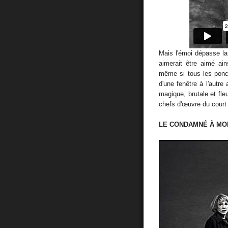
Mais l'émoi dépasse la
aimerait être aimé ai
même si tous les ponc
d'une fenêtre à l'autre
magique, brutale et fle
chefs d'œuvre du court 
LE CONDAMNÉ À MO