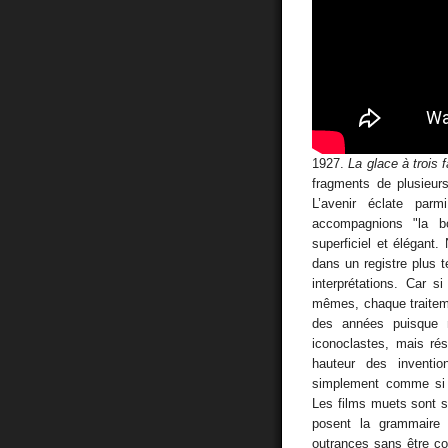
1927.
La glace à trois 
fragments de plusieur
L’avenir éclate par
accompagnions "la bo
superficiel et élégant
dans un registre plus t
interprétations. Car si
mêmes, chaque traitement
des années puisque 
iconoclastes, mais ré
hauteur des inventi
simplement comme si l
Les films muets sont s
posent la grammaire
outrances sans être con