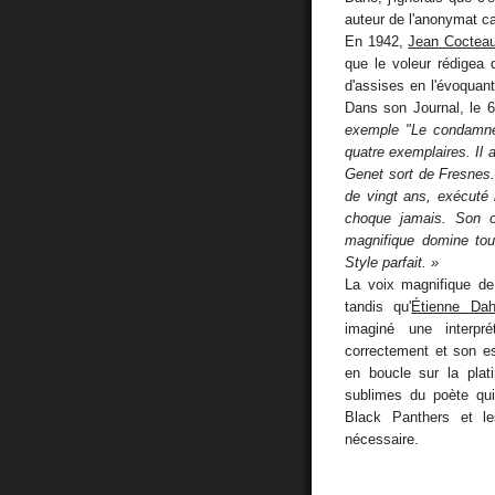
auteur de l'anonymat ca
En 1942,
Jean Coctea
que le voleur rédigea 
d'assises en l'évoqu
Dans son Journal, le 6 
exemple "Le condamné 
quatre exemplaires. Il 
Genet sort de Fresnes.
de vingt ans, exécuté
choque jamais. Son 
magnifique domine tout
Style parfait. »
La voix magnifique d
tandis qu'
Étienne Da
imaginé une interpr
correctement et son e
en boucle sur la plat
sublimes du poète qui
Black Panthers et le
nécessaire.