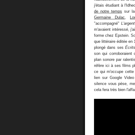
j'étais étudiant à l'Id
de notre temps
sur la
Germaine Dulac
,
Lo
"accompagné"
L'argent
m'avaient intéressé, j'a
forme chez Epstein. 
que littéraire éditée en
plongé dans ses
Écrit
son qui corroboraient
plan sonore par ralent
réfère ici à ses films
ce qui m'occupe cette
lien sur Google Video
silence vous pèse, met
cela fera très bien l'affa