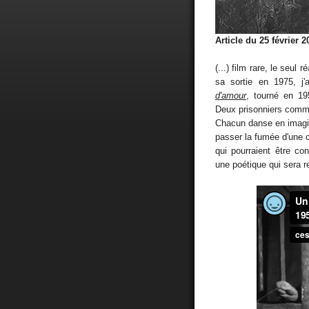
Article du 25 février 2
(...) film rare, le seul r
sa sortie en 1975, j'
d'amour
, tourné en 195
Deux prisonniers commun
Chacun danse en imagina
passer la fumée d'une c
qui pourraient être co
une poétique qui sera r