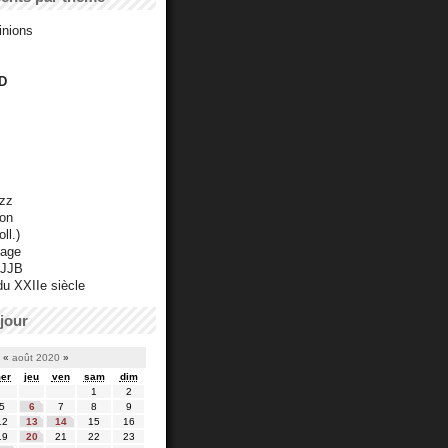
inions
D
azz
ton
ll.)
mage
 JJB
du XXIIe siècle
jour
«
août 2020
»
er
jeu
ven
sam
dim
1
2
5
6
7
8
9
12
13
14
15
16
19
20
21
22
23