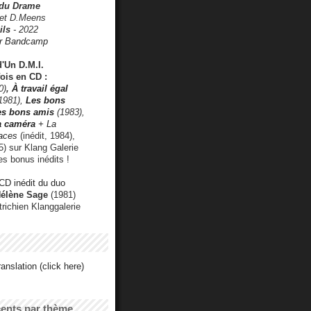
 du Drame
 et D.Meens
ils
- 2022
r Bandcamp
d'Un D.M.I.
fois en CD :
0)
,
À travail égal
1981),
Les bons
les bons amis
(1983),
a caméra
+ La
faces
(inédit, 1984),
) sur Klang Galerie
es bonus inédits !
CD inédit du duo
Hélène Sage
(1981)
utrichien Klanggalerie
anslation (click here)
cents par thème