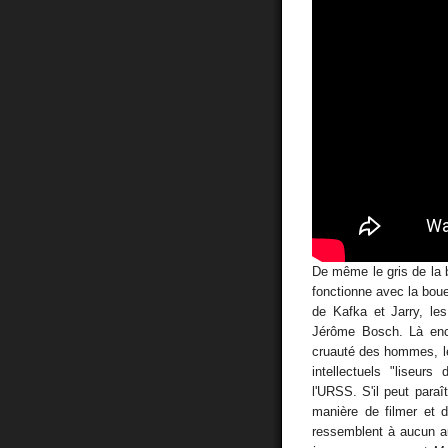
De même le gris de la 
fonctionne avec la boue
de Kafka et Jarry, le
Jérôme Bosch. Là enco
cruauté des hommes, leu
intellectuels "liseur
l'URSS. S'il peut paraî
manière de filmer et d
ressemblent à aucun au