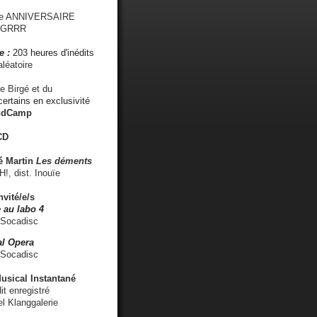
me ANNIVERSAIRE
s GRRR
e :
203 heures d'inédits
léatoire
e Birgé et du
ertains en exclusivité
ndCamp
CD
é
Martin
Les déments
 dist. Inouïe
nvité/e/s
 au labo 4
 Socadisc
l Opera
 Socadisc
sical Instantané
dit enregistré
el Klanggalerie