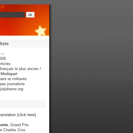
iste
---
005
ticles
rançais le plus ancien !
r Mediapart
ire et militante
pas journaliste
e(at)drame.org
anslation (click here)
ents
, Grand Prix
e Charles Cros