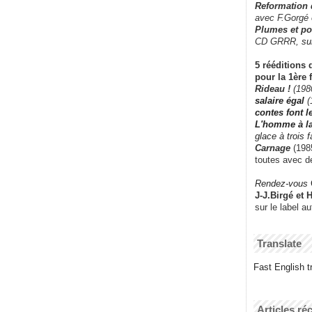
Reformation
avec F.Gorgé
Plumes et po
CD GRRR,
su
5 rééditions 
pour la 1ère 
Rideau !
(198
salaire égal
(
contes font 
L'homme à l
glace à trois 
Carnage
(1985
toutes avec d
Rendez-vous
J-J.Birgé et 
sur le label a
Translate
Fast English tr
Articles ré