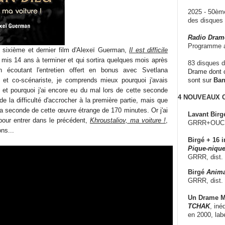
2025 - 50è
des disque
Radio Dram
Programme a
du sixième et dernier film d'Alexeï Guerman,
Il est difficile
a mis 14 ans à terminer et qui sortira quelques mois après
83 disques d
écoutant l'entretien offert en bonus avec Svetlana
Drame dont c
 et co-scénariste, je comprends mieux pourquoi j'avais
sont sur
Ba
s et pourquoi j'ai encore eu du mal lors de cette seconde
4 NOUVEAUX
de la difficulté d'accrocher à la première partie, mais que
la seconde de cette œuvre étrange de 170 minutes. Or j'ai
Lavant Birg
our entrer dans le précédent,
Khroustaliov, ma voiture !
,
GRRR+OUCH!,
ns...
Birgé + 16 i
Pique-nique
GRRR, dist.
Birgé
Anima
GRRR, dist.
Un Drame Mu
TCHAK
, iné
en 2000, lab