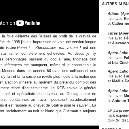
AUTRES ALBU
Album (Apé
live avec
Ro
et
Catherine
Titres (Apé
 la folie délirante des Russes au profit de la gravité de
live avec
Hé
film de 1998 j'ai eu l'impression de voir une version longue
et
Alexandr
e de
Fellini-Roma
!...
Khroustaliov, ma voiture !
est une
Apéro Labo
 stalinisme, complètement échevelée. Au début je n'y
live avec
Fab
les personnages passent du coq à l'âne, tricotage d'un
et
Léa Ciech
les références me manquent, même si je connaissais la
 à Moscou dans les années 50 avec ses collabos et ses
Apéro Labo 
live avec
Fa
'y fait et la fantaisie se révèle plus fidèle à la réalité que
et
Maëlle D
iner. L'action s'insère au moment du prétendu
complot des
ement teinté d'antisémitisme. Le KGB envoie le général
Apéro Labo
n chef et spécialiste du cerveau, au Goulag, sorte de
live avec
Ma
niers, condamnés au travail, pouvaient paradoxalement
et
Antonin-T
ais il est rappelé au chevet de Staline pour le sauver... La
LP
La preu
tent parfaitement au noir et blanc que Guerman a toujours
rock expérim
(GRRR, dist