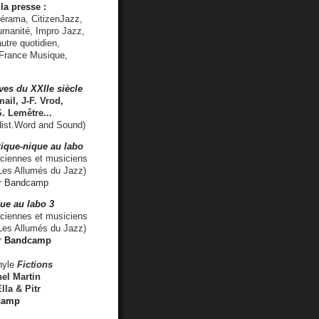
la presse :
lérama, CitizenJazz,
umanité, Impro Jazz,
utre quotidien,
 France Musique,
ves du XXIIe siècle
ail, J-F. Vrod,
S. Lemêtre
...
ist.Word and Sound)
ique-nique au labo
iennes et musiciens
es Allumés du Jazz)
r
Bandcamp
ue au labo 3
ciennes et musiciens
Les Allumés du Jazz)
r
Bandcamp
nyle
Fictions
el Martin
lla & Pitr
camp