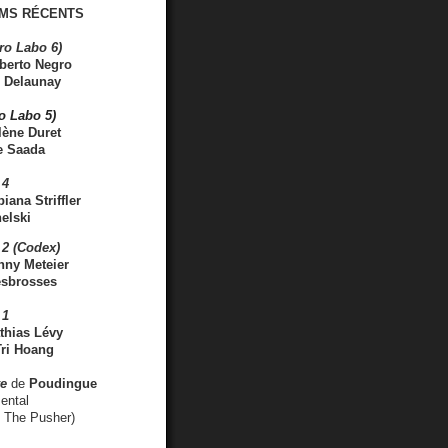
MS RÉCENTS
ro Labo 6)
berto Negro
 Delaunay
ro Labo 5)
lène Duret
e Saada
 4
iana Striffler
elski
2 (Codex)
nny Meteier
esbrosses
 1
thias Lévy
ri Hoang
ve
de
Poudingue
ental
. The Pusher)