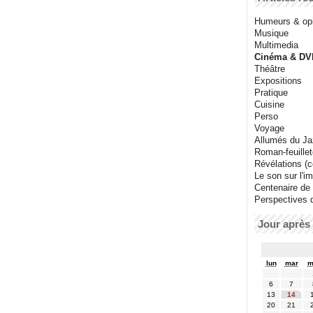
Humeurs & op
Musique
Multimedia
Cinéma & DV
Théâtre
Expositions
Pratique
Cuisine
Perso
Voyage
Allumés du J
Roman-feuille
Révélations (co
Le son sur l'i
Centenaire de
Perspectives 
Jour après 
lun
mar
m
6
7
13
14
20
21