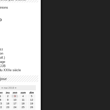
inions
D
azz
ton
ll.)
mage
 JJB
du XXIIe siècle
jour
«
mai 2019
»
er
jeu
ven
sam
dim
1
2
3
4
5
8
9
10
11
12
15
16
17
18
19
22
23
24
25
26