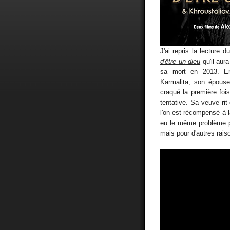
J'ai repris la lecture 
d'être un dieu
qu'il aur
sa mort en 2013. En 
Karmalita, son épouse
craqué la première foi
tentative. Sa veuve rit 
l'on est récompensé à 
eu le même problème p
mais pour d'autres raiso