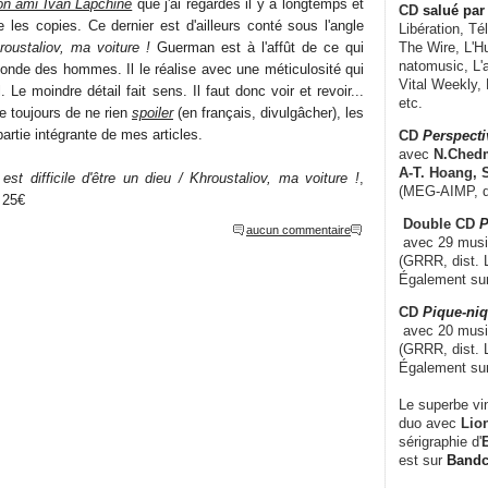
n ami Ivan Lapchine
que j'ai regardés il y a longtemps et
CD
salué par 
 les copies. Ce dernier est d'ailleurs conté sous l'angle
Libération, Té
roustaliov, ma voiture !
Guerman est à l'affût de ce qui
The Wire, L'H
natomusic, L'a
monde des hommes. Il le réalise avec une méticulosité qui
Vital Weekly,
 Le moindre détail fait sens. Il faut donc voir et revoir...
etc.
e toujours de ne rien
spoiler
(en français, divulgâcher), les
rtie intégrante de mes articles.
CD
Perspecti
avec
N.Chedm
A-T. Hoang, 
l est difficile d'être un dieu / Khroustaliov, ma voiture !
,
(MEG-AIMP, d
 25€
Double CD
P
aucun commentaire
avec 29 music
(GRRR, dist. L
Également su
CD
Pique-niq
avec 20 musi
(GRRR, dist. 
Également su
Le superbe vi
duo avec
Lion
sérigraphie d'
E
est sur
Band