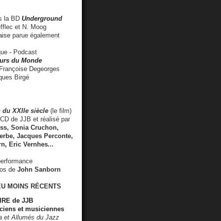
 la BD
Underground
fflec et N. Moog
aise
parue également
e - Podcast
rs du Monde
rançoise Degeorges
ues Birgé
 du XXIIe siècle
(le film)
CD de JJB et réalisé par
s, Sonia Cruchon,
rbe, Jacques Perconte,
rn
,
Eric Vernhes
...
performance
éos de
John Sanborn
EU MOINS RÉCENTS
RE de JJB
ciens et musiciennes
ra et Allumés du Jazz