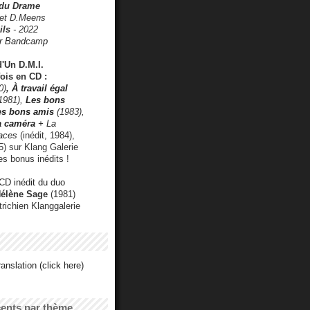
 du Drame
 et D.Meens
ils
- 2022
r Bandcamp
d'Un D.M.I.
fois en CD :
0)
,
À travail égal
1981),
Les bons
les bons amis
(1983),
a caméra
+ La
faces
(inédit, 1984),
) sur Klang Galerie
es bonus inédits !
CD inédit du duo
Hélène Sage
(1981)
utrichien Klanggalerie
anslation (click here)
cents par thème