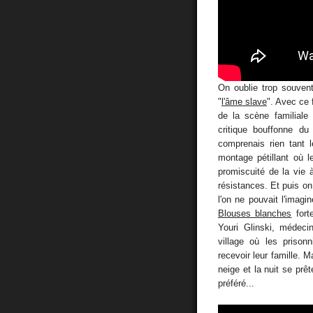
On oublie trop souvent
"
l'âme slave
". Avec ce 
de la scène familial
critique bouffonne du
comprenais rien tant 
montage pétillant où 
promiscuité de la vie
résistances. Et puis on s
l'on ne pouvait l'imag
Blouses blanches
fort
Youri Glinski, médeci
village où les prison
recevoir leur famille. M
neige et la nuit se prê
préféré...