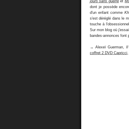
jours sans guerre
et
Mo
dont je possède encore
d'un enfant comme
Kh
s'est déréglé dans le 
touche à l'obsessionnel.
Sur mon blog où j'essai
bandes-annonces font pa
→ Alexeï Guerman,
I
coffret 2 DVD Capricci
,