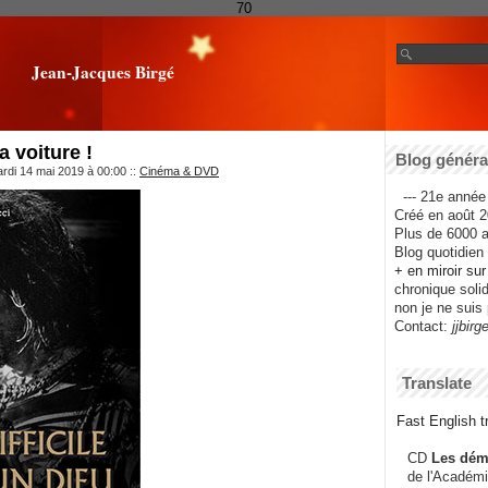
70
Jean-Jacques Birgé
 voiture !
Blog général
rdi 14 mai 2019 à 00:00
::
Cinéma & DVD
--- 21e année 
Créé en août 2
Plus de 6000 ar
Blog quotidien f
+ en miroir su
chronique solida
non je ne suis 
Contact:
jjbirg
Translate
Fast English tr
CD
Les dém
de l'Académi