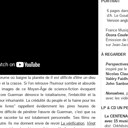
PORTRAIT
6 pages dans
d'A. Le Gouë
Version angl
France Musiqu
Ocora Couleu
Émission de F
sur Jean-Jacq
À REGARDER
Perspectives
inspiré par le 
Nicolas Claus
brume où baigne la planète de
Il est difficile d'être un dieu
Valéry Faidhe
 et la crasse. Si l'on retrouve l'humour sombre et absurde
John Sanbo
s images de ce Moyen-Âge de science-fiction évoquent
Nonselves
, 
re Guerman dénonce le totalitarisme, l'imbécilité et la
avec les vid
r inhumanité. La crédulité du peuple et la haine pour les
s de livres" rappellent évidemment les pires heures de
LP & CD
UN P
tre difficile de pénétrer l'œuvre de Guerman, c'est que sa
Le CENTENAI
e raconter lui est totalement personnelle. Ses films ne
avec 15 musi
tre. Ils me donnent envie de revoir
La vérification
,
Vingt
dist. Orkhêst