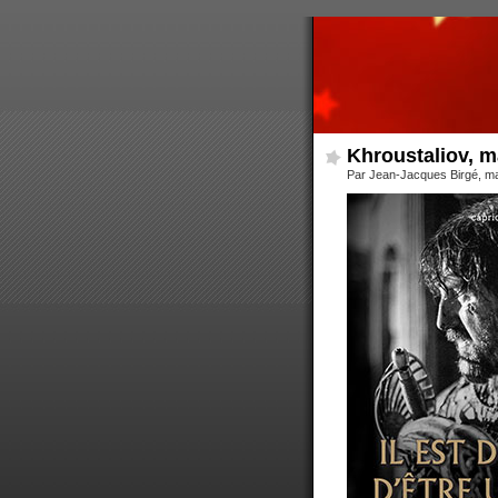
Khroustaliov, ma
Par Jean-Jacques Birgé, ma