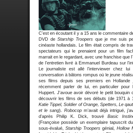
C'est en écoutant il y a 15 ans le commentaire 
DVD de
Starship Troopers
que je me suis pen
cinéaste hollandais. Le film était compris de tr
spectateurs qui le prenaient pour un film fa
marrait en le regardant, avec une franchise que l'
de l'entretien livré à Emmanuel Burdeau sur l'int
Le journaliste est allé l'interviewer chez 
conversation à bâtons rompus où le jeune réali
ses films depuis ses premiers en Hollande
récemment parler de lui, en particulier pour l
Huppert. J'avoue avoir dévoré le petit bouquin
découvrir les films de ses débuts (de 1971 à
Katie Tippel, Soldier of Orange, Spetters, Le qa
et le sang
).
Robocop
m'avait déjà intrigué, j'
d'après Philip K. Dick, trouvé
Basic Instin
(Françoise possède un exemplaire tapuscrit du
sous-évalué,
Starship Troopers
génial,
Hollow 