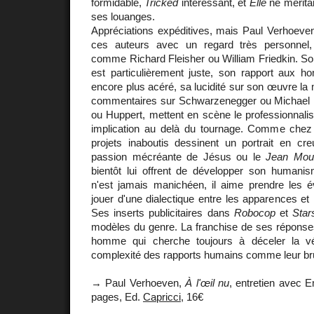
formidable,
Tricked
intéressant, et
Elle
ne méritai
ses louanges.
Appréciations expéditives, mais Paul Verhoeven
ces auteurs avec un regard très personnel
comme Richard Fleisher ou William Friedkin. So
est particulièrement juste, son rapport aux
encore plus acéré, sa lucidité sur son œuvre la 
commentaires sur Schwarzenegger ou Michael 
ou Huppert, mettent en scène le professionnali
implication au delà du tournage. Comme chez 
projets inaboutis dessinent un portrait en 
passion mécréante de Jésus ou le
Jean Moul
bientôt lui offrent de développer son humanis
n'est jamais manichéen, il aime prendre les é
jouer d'une dialectique entre les apparences et 
Ses inserts publicitaires dans
Robocop
et
Star
modèles du genre. La franchise de ses répons
homme qui cherche toujours à déceler la v
complexité des rapports humains comme leur brut
→ Paul Verhoeven,
À l'œil nu
, entretien avec
pages, Ed.
Capricci
, 16€