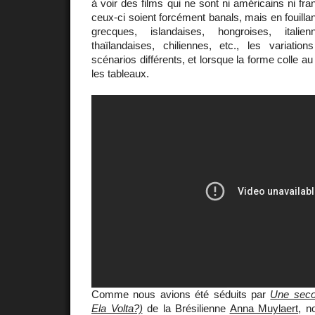
à voir des films qui ne sont ni américains ni fr
ceux-ci soient forcément banals, mais en fouilla
grecques, islandaises, hongroises, italien
thaïlandaises, chiliennes, etc., les variation
scénarios différents, et lorsque la forme colle au
les tableaux.
Comme nous avions été séduits par
Une sec
Ela Volta?)
de la Brésilienne
Anna Muylaert
, n