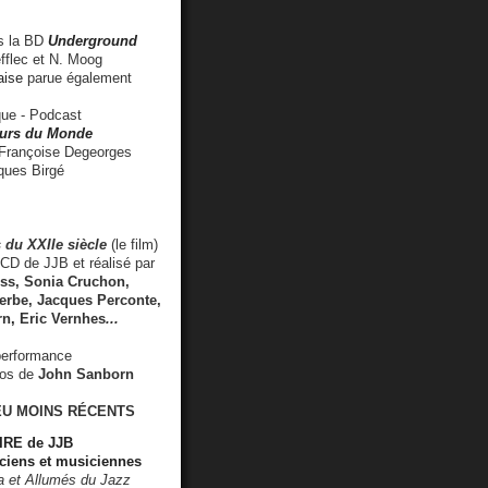
 la BD
Underground
fflec et N. Moog
aise
parue également
e - Podcast
rs du Monde
rançoise Degeorges
ues Birgé
 du XXIIe siècle
(le film)
CD de JJB et réalisé par
s, Sonia Cruchon,
rbe, Jacques Perconte,
rn
,
Eric Vernhes
...
performance
éos de
John Sanborn
EU MOINS RÉCENTS
RE de JJB
ciens et musiciennes
ra et Allumés du Jazz