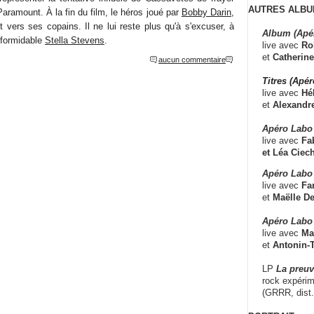
AUTRES ALBU
Paramount. À la fin du film, le héros joué par
Bobby Darin
,
 vers ses copains. Il ne lui reste plus qu'à s'excuser, à
Album (Apé
 formidable
Stella Stevens
.
live avec
Ro
et
Catherine
aucun commentaire
Titres (Apé
live avec
Hé
et
Alexandr
Apéro Labo
live avec
Fab
et
Léa Ciech
Apéro Labo 
live avec
Fa
et
Maëlle D
Apéro Labo
live avec
Ma
et
Antonin-T
LP
La preu
rock expérim
(GRRR, dist