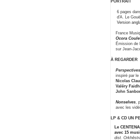
PORTRAIT
6 pages dans
d'A. Le Gouë
Version angl
France Musiqu
Ocora Couleu
Émission de F
sur Jean-Jacq
À REGARDER
Perspectives
inspiré par le 
Nicolas Claus
Valéry Faidhe
John Sanbo
Nonselves
, 
avec les vid
LP & CD
UN P
Le CENTENAI
avec 15 musi
dist. Orkhêst