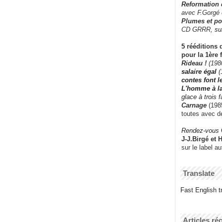
Reformation
avec F.Gorgé
Plumes et po
CD GRRR,
su
5 rééditions 
pour la 1ère 
Rideau !
(198
salaire égal
(
contes font 
L'homme à l
glace à trois 
Carnage
(1985
toutes avec d
Rendez-vous
J-J.Birgé et 
sur le label a
Translate
Fast English tr
Articles ré