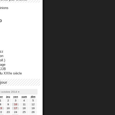
inions
D
azz
ton
ll.)
mage
 JJB
du XXIIe siècle
jour
«
octobre 2014
»
er
jeu
ven
sam
dim
1
2
3
4
5
8
9
10
11
12
15
16
17
18
19
22
23
24
25
26