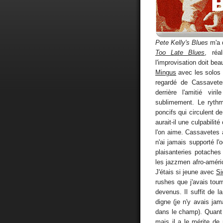
Pete Kelly's Blues
m'a 
Too Late Blues
, réa
l'improvisation doit be
Mingus
avec les solos
regardé de Cassavetes
derrière l'amitié vi
sublimement. Le rythm
poncifs qui circulent d
aurait-il une culpabili
l'on aime. Cassavetes 
n'ai jamais supporté l
plaisanteries potache
les jazzmen afro-améri
J'étais si jeune avec
Si
rushes que j'avais tour
devenus. Il suffit de l
digne (je n'y avais jam
dans le champ). Quan
mais il a le mérite de 