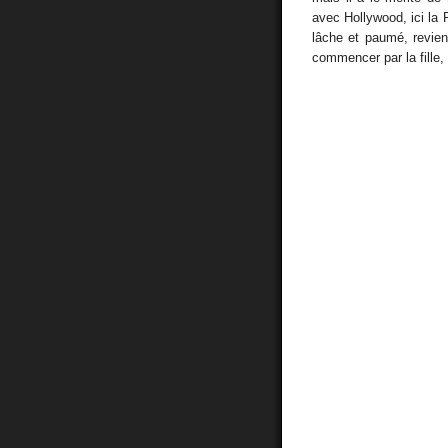
avec Hollywood, ici la 
lâche et paumé, revient
commencer par la fille,