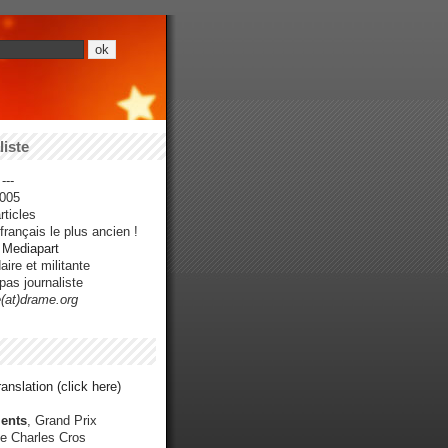
iste
---
005
ticles
rançais le plus ancien !
r Mediapart
ire et militante
pas journaliste
e(at)drame.org
anslation (click here)
ents
, Grand Prix
e Charles Cros