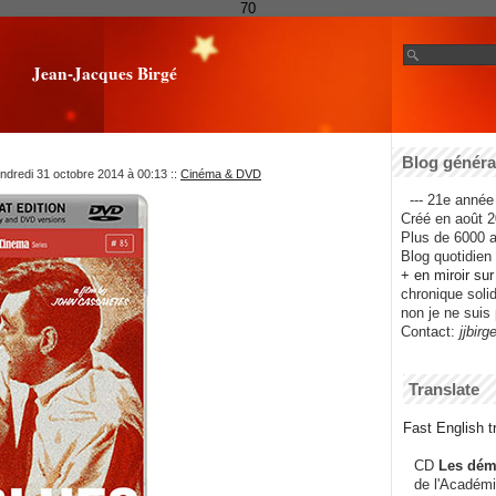
70
Jean-Jacques Birgé
Blog général
ndredi 31 octobre 2014 à 00:13
::
Cinéma & DVD
--- 21e année 
Créé en août 2
Plus de 6000 ar
Blog quotidien f
+ en miroir su
chronique solida
non je ne suis 
Contact:
jjbirg
Translate
Fast English tr
CD
Les dém
de l'Académi