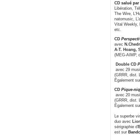
CD
salué par 
Libération, Té
The Wire, L'H
natomusic, L'a
Vital Weekly,
etc.
CD
Perspecti
avec
N.Chedm
A-T. Hoang, 
(MEG-AIMP, d
Double CD
P
avec 29 music
(GRRR, dist. L
Également su
CD
Pique-niq
avec 20 musi
(GRRR, dist. 
Également su
Le superbe vi
duo avec
Lion
sérigraphie d'
E
est sur
Band