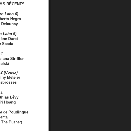
MS RÉCENTS
ro Labo 6)
berto Negro
 Delaunay
ro Labo 5)
lène Duret
e Saada
 4
iana Striffler
elski
2 (Codex)
nny Meteier
esbrosses
 1
thias Lévy
ri Hoang
ve
de
Poudingue
ental
. The Pusher)