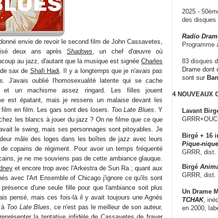
2025 - 50è
des disque
Radio Dram
donné envie de revoir le second film de John Cassavetes,
Programme a
lisé deux ans après
Shadows
, un chef d'œuvre où
aucoup au jazz, d'autant que la musique est signée
Charles
83 disques d
Drame dont c
 de sax de
Shafi Hadi
. Il y a longtemps que je n'avais pas
sont sur
Ba
. J'avais oublié l'homosexualité latente qui se cache
rile et un machisme assez ringard. Les filles jouent
4 NOUVEAUX
e est épatant, mais je ressens un malaise devant les
e film en film. Les gars sont des losers.
Too Late Blues
. Y
Lavant Birg
GRRR+OUCH!,
té chez les blancs à jouer du jazz ? On ne filme que ce que
avait le swing, mais ses personnages sont pitoyables. Je
Birgé + 16 i
'odeur mâle des loges dans les boîtes de jazz avec leurs
Pique-nique
s de copains de régiment. Pour avoir un temps fréquenté
GRRR, dist.
cains, je ne me souviens pas de cette ambiance glauque.
Birgé
Anima
dney
et encore trop avec l'Arkestra de Sun Ra ; quant aux
GRRR, dist.
nés avec l'Art Ensemble of Chicago j'ignore ce qu'ils sont
a présence d'une seule fille pour que l'ambiance soit plus
Un Drame Mu
ais pensé, mais ces fois-là il y avait toujours une Agnès
TCHAK
, iné
t à
Too Late Blues
, ce n'est pas le meilleur de son auteur,
en 2000, lab
représenter la tentative infidèle de Cassavetes de frayer