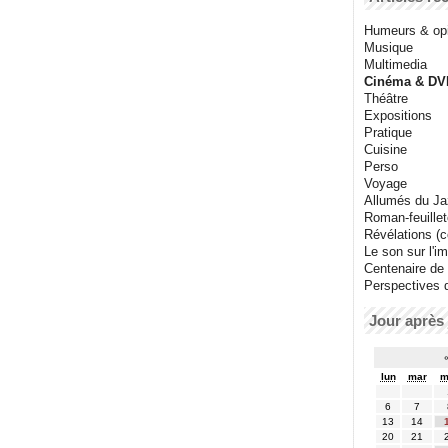
Humeurs & op
Musique
Multimedia
Cinéma & DV
Théâtre
Expositions
Pratique
Cuisine
Perso
Voyage
Allumés du J
Roman-feuille
Révélations (co
Le son sur l'i
Centenaire de
Perspectives 
Jour après 
lun
mar
m
6
7
13
14
20
21