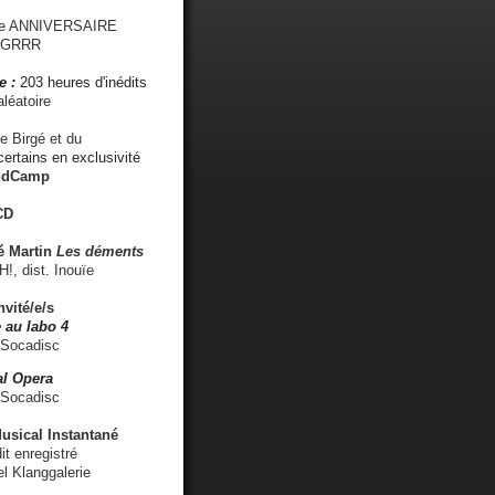
me ANNIVERSAIRE
s GRRR
e :
203 heures d'inédits
léatoire
e Birgé et du
ertains en exclusivité
ndCamp
CD
é
Martin
Les déments
 dist. Inouïe
nvité/e/s
 au labo 4
 Socadisc
l Opera
 Socadisc
sical Instantané
dit enregistré
el Klanggalerie