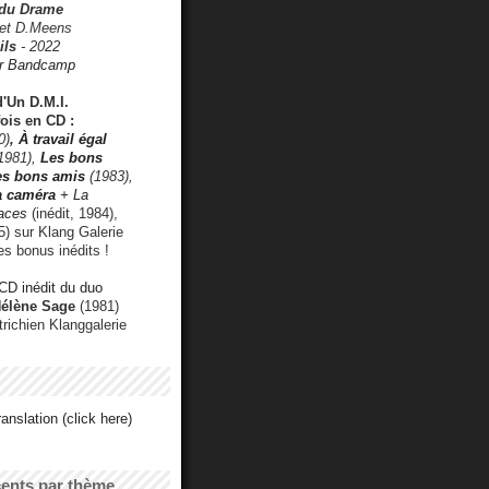
 du Drame
 et D.Meens
ils
- 2022
r Bandcamp
d'Un D.M.I.
fois en CD :
0)
,
À travail égal
1981),
Les bons
les bons amis
(1983),
a caméra
+ La
faces
(inédit, 1984),
) sur Klang Galerie
es bonus inédits !
CD inédit du duo
Hélène Sage
(1981)
utrichien Klanggalerie
anslation (click here)
cents par thème