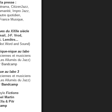
la presse :
lérama, CitizenJazz,
umanité, Impro Jazz,
utre quotidien,
 France Musique,
ves du XXIIe siècle
ail, J-F. Vrod,
S. Lemêtre
...
ist.Word and Sound)
ique-nique au labo
iennes et musiciens
es Allumés du Jazz)
r
Bandcamp
ue au labo 3
ciennes et musiciens
Les Allumés du Jazz)
r
Bandcamp
nyle
Fictions
el Martin
lla & Pitr
camp