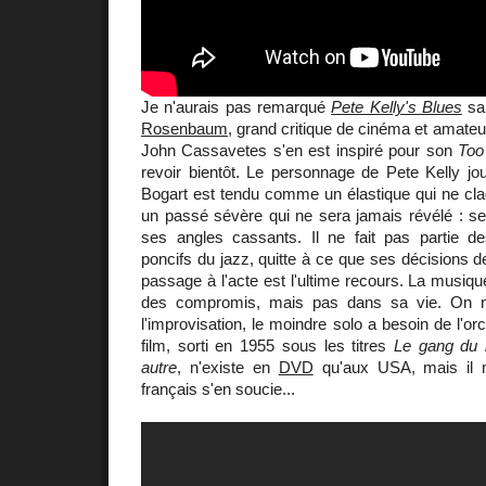
Je n'aurais pas remarqué
Pete Kelly's Blues
san
Rosenbaum
, grand critique de cinéma et amateur
John Cassavetes s'en est inspiré pour son
Too
revoir bientôt. Le personnage de Pete Kelly j
Bogart est tendu comme un élastique qui ne cla
un passé sévère qui ne sera jamais révélé : se
ses angles cassants. Il ne fait pas partie d
poncifs du jazz, quitte à ce que ses décisions
passage à l'acte est l'ultime recours. La musiqu
des compromis, mais pas dans sa vie. On n
l'improvisation, le moindre solo a besoin de l'orc
film, sorti en 1955 sous les titres
Le gang du 
autre
, n'existe en
DVD
qu'aux USA, mais il mé
français s'en soucie...