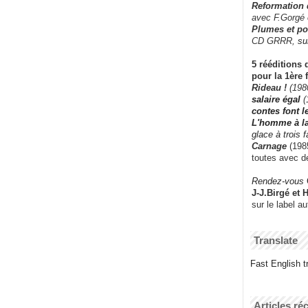
Reformation
avec F.Gorgé
Plumes et po
CD GRRR,
su
5 rééditions 
pour la 1ère 
Rideau !
(198
salaire égal
(
contes font 
L'homme à l
glace à trois 
Carnage
(1985
toutes avec d
Rendez-vous
J-J.Birgé et 
sur le label a
Translate
Fast English tr
Articles ré