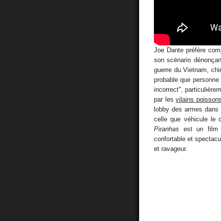
Joe Dante préfère co
son scénario dénonçan
guerre du Vietnam, chim
probable que personne n'
incorrect", particulièr
par les
vilains poisson
lobby des armes dans l
celle que véhicule le
Piranhas
est un film 
confortable et spectac
et ravageur.