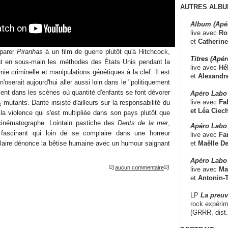
AUTRES ALBU
Album (Apé
live avec
Ro
et
Catherine
mparer
Piranhas
à un film de guerre plutôt qu'à Hitchcock,
Titres (Apé
t en sous-main les méthodes des États Unis pendant la
live avec
Hé
ie criminelle et manipulations génétiques à la clef. Il est
et
Alexandr
oserait aujourd'hui aller aussi loin dans le "politiquement
ement dans les scènes où quantité d'enfants se font dévorer
Apéro Labo
live avec
Fab
s
mutants. Dante insiste d'ailleurs sur la responsabilité du
et
Léa Ciech
a violence qui s'est multipliée dans son pays plutôt que
 cinématographe. Lointain pastiche des
Dents de la mer
,
Apéro Labo 
fascinant qui loin de se complaire dans une horreur
live avec
Fa
et
Maëlle D
ulaire dénonce la bêtise humaine avec un humour saignant
Apéro Labo
aucun commentaire
live avec
Ma
et
Antonin-T
LP
La preu
rock expérim
(GRRR, dist