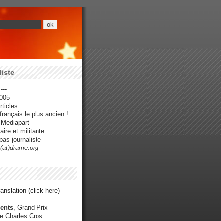
iste
---
005
ticles
rançais le plus ancien !
r Mediapart
ire et militante
pas journaliste
e(at)drame.org
anslation (click here)
ents
, Grand Prix
e Charles Cros