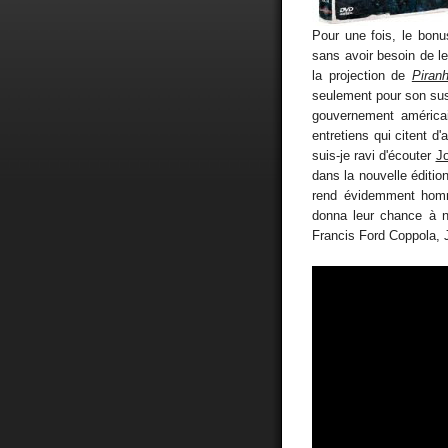
Pour une fois, le bon
sans avoir besoin de l
la projection de
Piran
seulement pour son sus
gouvernement américai
entretiens qui citent d'
suis-je ravi d'écouter
J
dans la nouvelle éditio
rend évidemment homm
donna leur chance à n
Francis Ford Coppola,