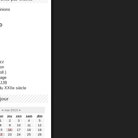
inions
D
azz
ton
ll.)
mage
 JJB
du XXIIe siècle
jour
«
mai 2013
»
er
jeu
ven
sam
dim
1
2
3
4
5
8
9
10
11
12
15
16
17
18
19
22
23
24
25
26