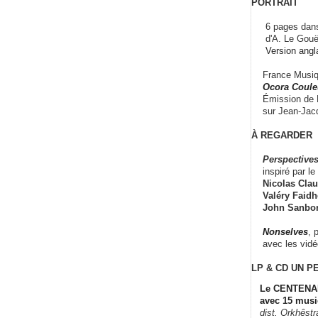
PORTRAIT
6 pages dans
d'A. Le Gouë
Version angl
France Musiqu
Ocora Couleu
Émission de F
sur Jean-Jacq
À REGARDER
Perspectives
inspiré par le 
Nicolas Claus
Valéry Faidhe
John Sanbo
Nonselves
, 
avec les vid
LP & CD
UN P
Le CENTENAI
avec 15 musi
dist. Orkhêst