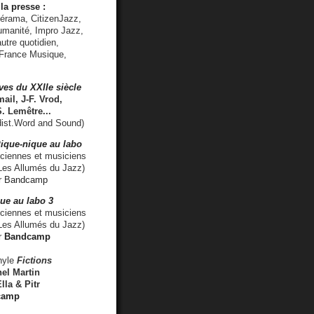
la presse :
lérama, CitizenJazz,
umanité, Impro Jazz,
utre quotidien,
 France Musique,
ves du XXIIe siècle
ail, J-F. Vrod,
S. Lemêtre
...
ist.Word and Sound)
ique-nique au labo
iennes et musiciens
es Allumés du Jazz)
r
Bandcamp
ue au labo 3
ciennes et musiciens
Les Allumés du Jazz)
r
Bandcamp
nyle
Fictions
el Martin
lla & Pitr
camp