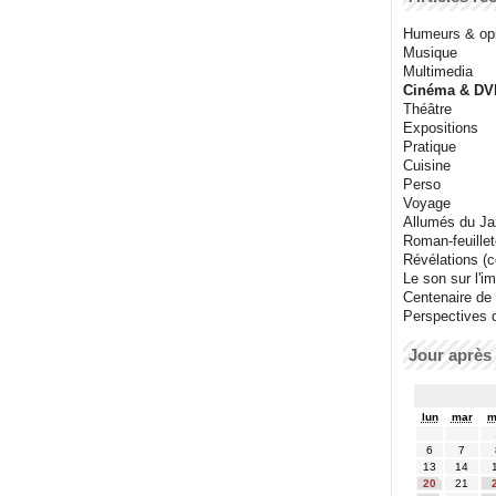
Humeurs & op
Musique
Multimedia
Cinéma & DV
Théâtre
Expositions
Pratique
Cuisine
Perso
Voyage
Allumés du J
Roman-feuille
Révélations (co
Le son sur l'i
Centenaire de
Perspectives 
Jour après 
lun
mar
m
6
7
13
14
20
21