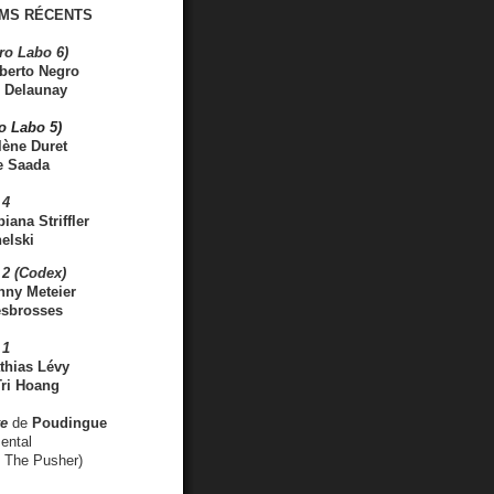
MS RÉCENTS
ro Labo 6)
berto Negro
 Delaunay
ro Labo 5)
lène Duret
e Saada
 4
iana Striffler
elski
2 (Codex)
nny Meteier
esbrosses
 1
thias Lévy
ri Hoang
ve
de
Poudingue
ental
. The Pusher)