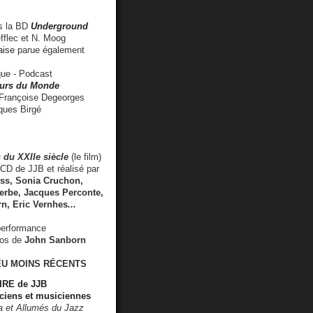
 la BD
Underground
fflec et N. Moog
aise
parue également
e - Podcast
rs du Monde
rançoise Degeorges
ues Birgé
 du XXIIe siècle
(le film)
CD de JJB et réalisé par
s, Sonia Cruchon,
rbe, Jacques Perconte,
rn
,
Eric Vernhes
...
performance
éos de
John Sanborn
EU MOINS RÉCENTS
RE de JJB
ciens et musiciennes
ra et Allumés du Jazz