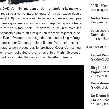
2025 - 50è
us DVD d'un film me permet de me rafraîchir la mémoire
des disque
e revoir pour écrire ma chronique. Un an est passé depuis
Radio Dram
has
(1978) qui nous avait fortement impressionnés, pas
Programme a
pense gore, mais aussi pour sa charge politique contre le
n et son humour noir. En général j'ai du mal avec les
83 disques d
abondants extraits du film que l'on vient de regarder, aussi
Drame dont c
oe Dante
évoquer le tournage de son second long métrage
sont sur
Ba
n publiée par
Carlotta
(sortie le 5 juin). Pour commencer, il
4 NOUVEAUX
age à son producteur, le prolifique
Roger Corman
qui
ombreux réalisateurs prometteurs tels Martin Scorsese,
Lavant Birg
 Joe Dante, Peter Bogdanovich ou Jonathan Demme.
GRRR+OUCH!,
Birgé + 16 i
Pique-nique
GRRR, dist.
Birgé
Anima
GRRR, dist.
Un Drame Mu
TCHAK
, iné
en 2000, lab