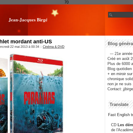
70
Jean-Jacques Birgé
hlet mordant anti-US
Blog général
rcredi 22 mai 2013 à 00:34
::
Cinéma & DVD
--- 21e année 
Créé en août 2
Plus de 6000 ar
Blog quotidien f
+ en miroir su
chronique solida
non je ne suis 
Contact:
jjbirg
Translate
Fast English tr
CD
Les dém
de l'Académi