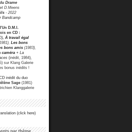
 du Drame
 et D.Meens
ils
- 2022
r Bandcamp
d'Un D.M.I.
fois en CD :
0)
,
À travail égal
1981),
Les bons
les bons amis
(1983),
a caméra
+ La
faces
(inédit, 1984),
) sur Klang Galerie
es bonus inédits !
CD inédit du duo
Hélène Sage
(1981)
utrichien Klanggalerie
anslation (click here)
cents par thème