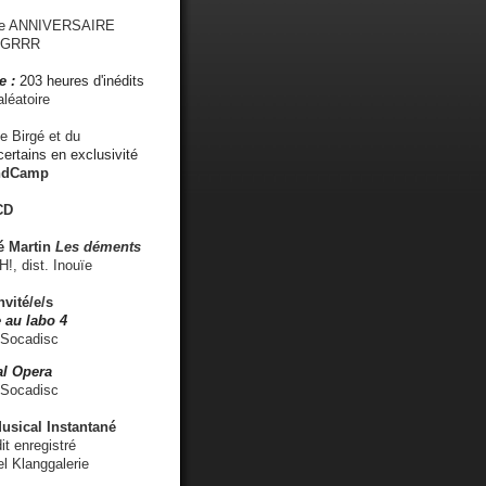
me ANNIVERSAIRE
s GRRR
e :
203 heures d'inédits
léatoire
e Birgé et du
ertains en exclusivité
ndCamp
CD
é
Martin
Les déments
 dist. Inouïe
nvité/e/s
 au labo 4
 Socadisc
l Opera
 Socadisc
sical Instantané
dit enregistré
el Klanggalerie