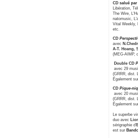
CD
salué par 
Libération, Té
The Wire, L'H
natomusic, L'a
Vital Weekly,
etc.
CD
Perspecti
avec
N.Chedm
A-T. Hoang, 
(MEG-AIMP, d
Double CD
P
avec 29 music
(GRRR, dist. L
Également su
CD
Pique-niq
avec 20 musi
(GRRR, dist. 
Également su
Le superbe vi
duo avec
Lion
sérigraphie d'
E
est sur
Band