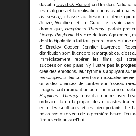
devait à
David O. Russell
un film dont l'affiche n
les dialogues et la réalisation nous avait épaté
du désert)
, chasse au trésor en pleine guerr
Jonze, Wahlberg et Ice Cube. Le revoici ave
dramatique,
Happiness Therapy
, parfois prése
Linings Playbook
. Histoire de fous également, m
dont la bipolarité a fait tout perdre, mais qu'une 
Si
Bradley Cooper
,
Jennifer Lawrence
,
Robe
distribution sont là encore remarquables, c'est 
immédiatement repérer les films qui sorte
succession des plans n'y illustre pas la progre
crée des émotions, leur rythme s'appuyant sur le
les coupes. Si les conventions musicales ne vie
on a des chances de tomber sur l'oiseau rare..
images font rarement un bon film, même si cela 
Happiness Therapy
réussit à montrer avec beau
ordinaire, là où la plupart des cinéastes tracen
entre les souffrants et les bien portants. Le 
hélas pas du niveau de la première heure. Tout
film à sortir aujourd'hui...