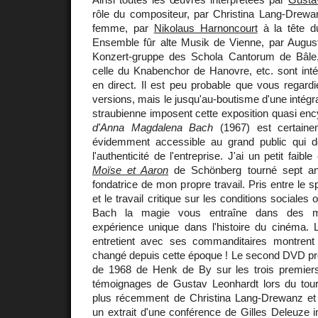
rôle du compositeur, par Christina Lang-Drewan
femme, par
Nikolaus Harnoncourt
à la tête d
Ensemble fûr alte Musik de Vienne, par Augus
Konzert-gruppe des Schola Cantorum de Bâle
celle du Knabenchor de Hanovre, etc. sont inté
en direct. Il est peu probable que vous regardi
versions, mais le jusqu'au-boutisme d'une intégr
straubienne imposent cette exposition quasi en
d'Anna Magdalena Bach
(1967) est certainem
évidemment accessible au grand public qui de
l'authenticité de l'entreprise. J'ai un petit faib
Moïse et Aaron
de Schönberg tourné sept ans
fondatrice de mon propre travail. Pris entre le sp
et le travail critique sur les conditions sociales
Bach la magie vous entraîne dans des m
expérience unique dans l'histoire du cinéma.
entretient avec ses commanditaires montrent
changé depuis cette époque ! Le second DVD p
de 1968 de Henk de By sur les trois premiers
témoignages de Gustav Leonhardt lors du tou
plus récemment de Christina Lang-Drewanz et
un extrait d'une conférence de Gilles Deleuze i