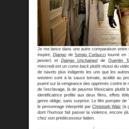
Je me lance dans une autre comparaison entre u
inspiré,
Django
de
Sergio Corbucci
tourné en 
janvier) et
Django Unchained
de
Quentin Ta
mercredi est un
come back
plutôt réussi du vidé
de navets plus indigents les uns que les autres
western sont à la sauce tomate, acidité au pro
jouent sur la vengeance des opprimés contre le r
de l'esclavage, là de pauvres Mexicains plutôt
identificatrice profite aux deux films, effets tél
genre oblige, sans surprise. Le film pompier de 
le personnage interprété par
Christoph Walz
(à 
dont l'humour fait passer la violence, encore plus
chez son prédécesseur italien.