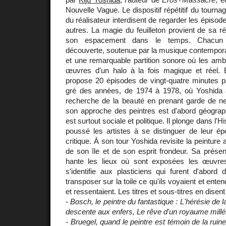
Nouvelle Vague. Le dispositif répétitif du tourn
du réalisateur interdisent de regarder les épisode
autres. La magie du feuilleton provient de sa ré
son espacement dans le temps. Chacun 
découverte, soutenue par la musique contempor
et une remarquable partition sonore où les amb
œuvres d'un halo à la fois magique et réel. 
propose 20 épisodes de vingt-quatre minutes p
gré des années, de 1974 à 1978, où Yoshida a
recherche de la beauté en prenant garde de n
son approche des peintres est d'abord géographi
est surtout sociale et politique. Il plonge dans l'Hi
poussé les artistes à se distinguer de leur é
critique. À son tour Yoshida revisite la peinture 
de son île et de son esprit frondeur. Sa présen
hante les lieux où sont exposées les œuvres
s'identifie aux plasticiens qui furent d'abo
transposer sur la toile ce qu'ils voyaient et entend
et ressentaient. Les titres et sous-titres en disent
- Bosch, le peintre du fantastique : L'hérésie de 
descente aux enfers, Le rêve d'un royaume millé
- Bruegel, quand le peintre est témoin de la rui