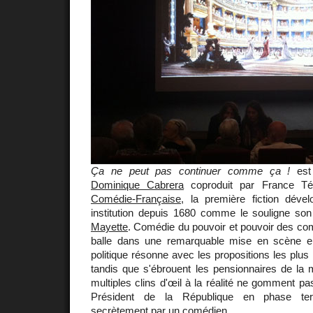
Ça ne peut pas continuer comme ça !
est 
Dominique Cabrera
coproduit par France Tél
Comédie-Française
, la première fiction déve
institution depuis 1680 comme le souligne son
Mayette
. Comédie du pouvoir et pouvoir des com
balle dans une remarquable mise en scène en
politique résonne avec les propositions les plus
tandis que s'ébrouent les pensionnaires de la 
multiples clins d'œil à la réalité ne gomment pas
Président de la République en phase ter
secrètement par un comédien.