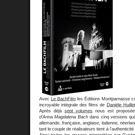
Avec
Le BachFilm
les Éditions Montparnasse con
incroyable intégrale des films de
Danièle Huille
Après déjà
sept volumes
nous est proposée
d'Anna Magdalena Bach
dans cinq versions qui 
allemande, française, anglaise, italienne, néerlan
tant le couple de réalisateurs tient à l'authenticité 
Ainsi toutes les œuvres interprétées par
Gusta