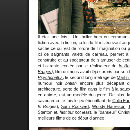
Il était une fois... Un thriller hors du commun
fiction avec la fiction, celui du film s'écrivant au 
sache ce qui est de l'ordre de l'imagination ou pa
ici de saignants valets de carreau, permet à l
construire et au spectateur de s'amuser de cet
et hilarante contée par le réalisateur de
In Br
Bruges
)
, film qui nous avait déjà surpris par son t
Psychopaths
, le second long métrage de
Marti
humour noir
british
encore plus décapant q
architecture, sorte de film dans le film à la sau
en abîme, est un modèle du genre. De plus, la 
savourer cette fois le jeu ébouriffant de
Colin Farr
In Bruges
),
Sam Rockwell
,
Woody Harrelson
,
Stanton
et,
last but not least
, le "danseur"
Chris
meilleurs films de ce début d'année !