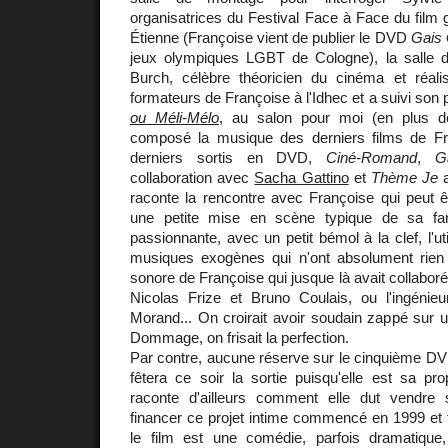
organisatrices du Festival Face à Face du film g
Étienne (Françoise vient de publier le DVD
Gais
jeux olympiques LGBT de Cologne), la salle d
Burch, célèbre théoricien du cinéma et réalis
formateurs de Françoise à l'Idhec et a suivi son
ou Méli-Mélo
, au salon pour moi (en plus de
composé la musique des derniers films de Fra
derniers sortis en DVD,
Ciné-Romand
,
G
collaboration avec
Sacha Gattino
et
Thème Je
raconte la rencontre avec Françoise qui peut
une petite mise en scène typique de sa fant
passionnante, avec un petit bémol à la clef, l'ut
musiques exogènes qui n'ont absolument rien
sonore de Françoise qui jusque là avait collabor
Nicolas Frize et Bruno Coulais, ou l'ingéni
Morand... On croirait avoir soudain zappé sur un
Dommage, on frisait la perfection.
Par contre, aucune réserve sur le cinquième DV
fêtera ce soir la sortie puisqu'elle est sa pro
raconte d'ailleurs comment elle dut vendre
financer ce projet intime commencé en 1999 et 
le film est une comédie, parfois dramatique