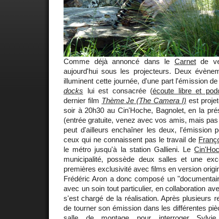
Comme déjà annoncé dans le
Carnet
de ven
aujourd'hui sous les projecteurs. Deux évèn
illuminent cette journée, d'une part l'émission 
docks
lui est consacrée (
écoute libre et pod
dernier film
Thème Je (The Camera I)
est proje
soir à 20h30 au Cin'Hoche, Bagnolet, en la prés
(entrée gratuite, venez avec vos amis, mais pas 
peut d'ailleurs enchaîner les deux, l'émission p
ceux qui ne connaissent pas le travail de
Franç
le métro jusqu'à la station Gallieni. Le
Cin'Ho
municipalité, possède deux salles et une exc
premières exclusivité avec films en version origi
Frédéric Aron a donc composé un "documentair
avec un soin tout particulier, en collaboration a
s'est chargé de la réalisation. Après plusieurs 
de tourner son émission dans les différentes piè
salle de montage pour interroger Sylvie