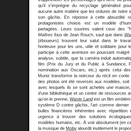
qu'il s'imprègne du recyclage généralisé pour
aucune autre matière que les ordures de notre s
son gâchis. En réponse à cette absurdité 
protagonistes choisis est un modèle d'human
partagées. Leurs sourires valent ceux des "N
Maîtres fous
de Jean Rouch, sauf que dans
Wa
(éboueurs) trouvent leur salut dans le travail
honteuse pour les uns, utile et solidaire pour 
participe à cette aventure en poussant malgré
analyse, subtile, que la caméra induit automat
film (Prix du Jury et du Public à Sundance, Pr
nomination aux Oscars, etc.) après celui de
Muniz transforme la noirceur du récit en conte
des photos ont été reversés aux modèles, soit 
avec lesquels ils se sont achetés une maison, 
d'une bibliothèque et un centre de ressources a
qu'on le prenne,
Waste Land
est un film emblém
système D contre gâchis, l'art comme dernier r
bulles financières inhérentes avec répartition 
urgence à trouver des solutions écologiques
modèles humains, etc. À voir absolument (en ce
la musique de
Moby
alourdit inutilement le prop