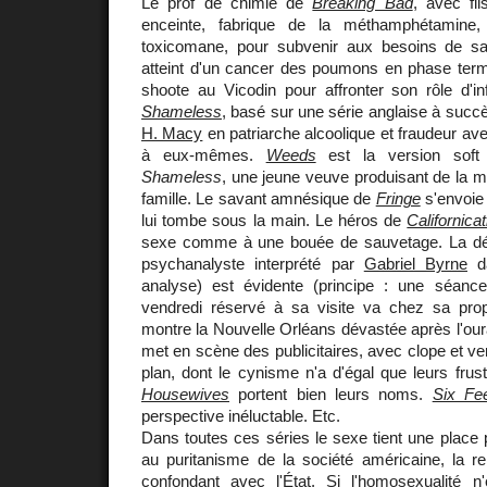
Le prof de chimie de
Breaking Bad
, avec fi
enceinte, fabrique de la méthamphétamine
toxicomane, pour subvenir aux besoins de sa f
atteint d'un cancer des poumons en phase term
shoote au Vicodin pour affronter son rôle d'in
Shameless
, basé sur une série anglaise à succè
H. Macy
en patriarche alcoolique et fraudeur ave
à eux-mêmes.
Weeds
est la version sof
Shameless
, une jeune veuve produisant de la m
famille. Le savant amnésique de
Fringe
s'envoie 
lui tombe sous la main. Le héros de
Californicat
sexe comme à une bouée de sauvetage. La dét
psychanalyste interprété par
Gabriel Byrne
d
analyse) est évidente (principe : une séance
vendredi réservé à sa visite va chez sa pro
montre la Nouvelle Orléans dévastée après l'ou
met en scène des publicitaires, avec clope et v
plan, dont le cynisme n'a d'égal que leurs frus
Housewives
portent bien leurs noms.
Six Fe
perspective inéluctable. Etc.
Dans toutes ces séries le sexe tient une place 
au puritanisme de la société américaine, la re
confondant avec l'État. Si l'homosexualité n