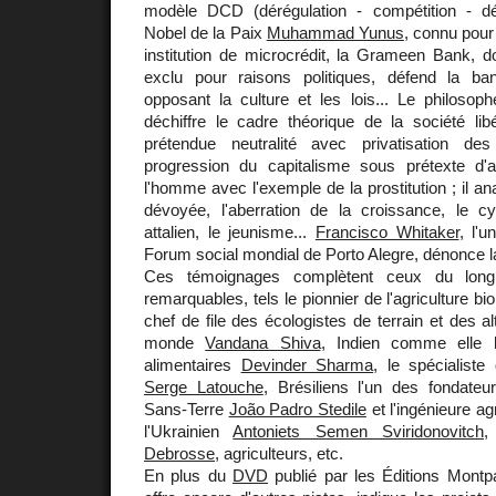
modèle DCD (dérégulation - compétition - délo
Nobel de la Paix
Muhammad Yunus
, connu pour
institution de microcrédit, la Grameen Bank, d
exclu pour raisons politiques, défend la 
opposant la culture et les lois... Le philosop
déchiffre le cadre théorique de la société lib
prétendue neutralité avec privatisation de
progression du capitalisme sous prétexte d'
l'homme avec l'exemple de la prostitution ; il a
dévoyée, l'aberration de la croissance, le
attalien, le jeunisme...
Francisco Whitaker
, l'
Forum social mondial de Porto Alegre, dénonce la
Ces témoignages complètent ceux du long
remarquables, tels le pionnier de l'agriculture bi
chef de file des écologistes de terrain et des a
monde
Vandana Shiva
, Indien comme elle l
alimentaires
Devinder Sharma
, le spécialiste
Serge Latouche
, Brésiliens l'un des fondat
Sans-Terre
João Padro Stedile
et l'ingénieure 
l'Ukrainien
Antoniets Semen Sviridonovitch
,
Debrosse
, agriculteurs, etc.
En plus du
DVD
publié par les Éditions Mont