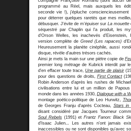
compagne Françoise Romand (dont aucun des
programmé au Réel, mais auxquels les édit
seconde vie !), j'épluche consciencieusement l
pour déterrer quelques raretés que mes meilleu
débusquer. J'évite de m'épuiser sur
La mouette
séquestré par Chaplin qui l'a produit, les m
d'Orson Welles, les inachevés d'Eisenstein,
version complète de
Greed (Les rapaces)
d'Er
Heureusement la planète cinéphile, aussi ron
disque, révèle d'autres trésors cachés.
Ainsi je mets la main sur une piètre copie de
Fe
premier long métrage de Kubrick interdit par le 
d'en effacer toute trace,
Une partie de plaisir
(19
pour des questions de droits,
First Contact
(198
Robin Anderson d'après les rushes de Michae
civilisations entre lui et un million de Papou
monde dans les années 1930,
Dialogue with a 
montage poético-politique de Leo Hurwitz,
Tho
de Georges Franju d'après Cocteau,
Stars i
disant considéré par Jacques Tourneur comm
Soul Rebels
(1991) et
Frantz Fanon: Black S
d'Isaac Julien... Les autres n'ont jamais exis
inaccessibles ou ne sont disponibles qu'avec sou