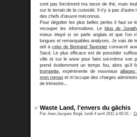
sont pas forcément ma tasse de thé, mais toute
sur le terrain de la curiosité. Il n'y a pas d'aut
des chefs d'œuvre méconnus.
Pour dégotter les plus belles perles il faut se 
recouper les informations. Le
blog de Jonat
mieux étayé si on parle anglais et que l'on n
longues et remarquables analyses. Je vais de t
œil à
celui de Bertrand Tavernier
consacré aux 
Sacd. Le plus efficace est de posséder suffi
ville et sur le www pour faire soi-même son p
prend évidemment un temps fou, alors qu'il fa
trompette
, expérimente de nouveaux
alliages
mon roman
et m'occupe des charges administrati
de trimestre...
Waste Land, l'envers du gâchis
Par Jean-Jacques Birgé, lundi 4 avril 2011 à 00:01
::
C