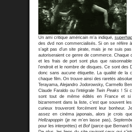
Un ami critique américain m'a indiqué,
superha
des dvd non commercialisés. Si on se réfère à l
s'agit pas d'un site pirate, mais je ne suis pas
autoriseraient ce genre de commerce. Chaque 
et les frais de port sont plus que raisonnable
l'endroit et le nombre de disques. Ce sont des D
donc sans aucune étiquette. La qualité de la c
chaque film. On trouve ainsi des raretés absolues
Terayama, Alejandro Jodorowsky, Carmello Bene,
Claude Faraldo ou l'intégrale
Twin Peaks
! Si c
sont tout de même édités en France et si 
bizarrement dans la liste, c'est que souvent les
curieux trouveront forcément leur bonheur. 
assez en cinéma japonais, alors je crois qu
Hellzapoppin
(je ne m'en lasse pas),
Septemb
pour les interprètes) et
Bof
(parce que Bernard fi
De plus, les liens du site raviront ceux qui s'i