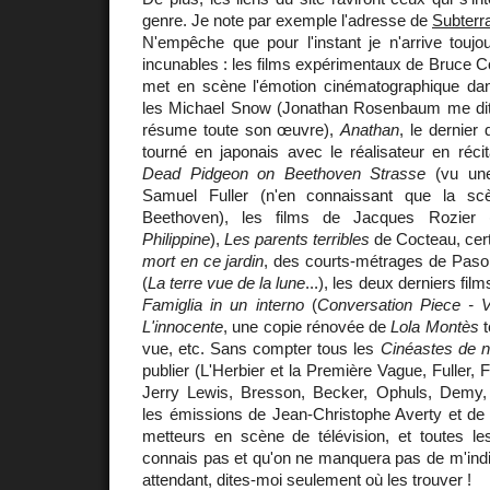
genre. Je note par exemple l'adresse de
Subterr
N'empêche que pour l'instant je n'arrive touj
incunables : les films expérimentaux de Bruce 
met en scène l'émotion cinématographique dan
les Michael Snow (Jonathan Rosenbaum me di
résume toute son œuvre),
Anathan
, le dernier
tourné en japonais avec le réalisateur en réci
Dead Pidgeon on Beethoven Strasse
(vu une
Samuel Fuller (n'en connaissant que la s
Beethoven), les films de Jacques Rozier 
Philippine
),
Les parents terribles
de Cocteau, ce
mort en ce jardin
, des courts-métrages de Pasoli
(
La terre vue de la lune
...), les deux derniers fil
Famiglia in un interno
(
Conversation Piece - V
L'innocente
, une copie rénovée de
Lola Montès
t
vue, etc. Sans compter tous les
Cinéastes de n
publier (L'Herbier et la Première Vague, Fuller, 
Jerry Lewis, Bresson, Becker, Ophuls, Demy, 
les émissions de Jean-Christophe Averty et de 
metteurs en scène de télévision, et toutes le
connais pas et qu'on ne manquera pas de m'indiq
attendant, dites-moi seulement où les trouver !