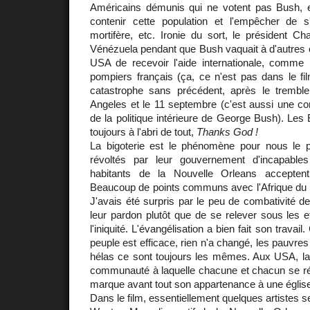
Américains démunis qui ne votent pas Bush, e
contenir cette population et l'empêcher de 
mortifère, etc. Ironie du sort, le président C
Vénézuela pendant que Bush vaquait à d'autres 
USA de recevoir l'aide internationale, comme
pompiers français (ça, ce n'est pas dans le film
catastrophe sans précédent, après le trembl
Angeles et le 11 septembre (c'est aussi une c
de la politique intérieure de George Bush). Les 
toujours à l'abri de tout,
Thanks God !
La bigoterie est le phénomène pour nous le 
révoltés par leur gouvernement d'incapable
habitants de la Nouvelle Orleans acceptent 
Beaucoup de points communs avec l'Afrique du S
J'avais été surpris par le peu de combativité de
leur pardon plutôt que de se relever sous les ef
l'iniquité. L'évangélisation a bien fait son travail
peuple est efficace, rien n'a changé, les pauvres
hélas ce sont toujours les mêmes. Aux USA, la r
communauté à laquelle chacune et chacun se ré
marque avant tout son appartenance à une églis
Dans le film, essentiellement quelques artistes se