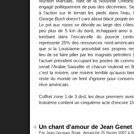
Wynton Marsalis, natif de la Nouvelle Orlean
engagé politiquement de puis des décennies, Se
à l'action sur le terrain les pieds dans l'ea
George Bush doesn't care about black people
en 
Le pot aux roses se dévoile au large des côtes
peu plus de 5 km du bord, échappant ainsi à la
tombant dans l'escarcelle du pouvoir centra
représente 25% des ressources nord-américain
que si la Louisianne possédait ses propres res
lieu de se faire piller par les magnats pétroliers
l'actuel président occupant les postes de comm
serait l'Arabie Saoudite et chacun roulerait en B
c'est la misère, une misère terrible qu'aussi b
reste du monde on feint d'ignorer pour conserver
rêve américain.
Coffret zone 1 de 3 dvd, les deux premiers avec 
troisième contient un cinquième acte d'encore 1h
Un chant d'amour de Jean Genet
Par Jean-Jacques Birgé, dimanche 25 février 2007 à 