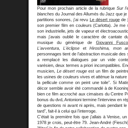
Pour mon prochain article de la rubrique
Sur l'
blanches
du Journal des Allumés du Jazz que je 
partitions sonores, j'ai revu
Le désert rouge
de
son premier film en couleurs (Carlotta). Je me
son industrielle, jets de vapeur et électroacousti
mais j'avais oublié le caractère de cantate du
musique du générique de
Giovanni Fusco
L'avventura
,
L'éclipse
et
Hiroshima, mon a
personnages tient de l’abstraction musicale des 
a remplacé les dialogues par un vide cont
varésien, deux termes a priori incompatibles. En
musicien,
Le désert rouge
est un film de peintr
les usines de couleurs vives et atténue la nature 
la pellicule comme on peint une toile". Si Mat
décor semble avoir été commandé à de Kooning
bien ce film accroché aux cimaises du Centre P
bonus du dvd, Antonioni termine l'interview en ré
de questions ni avant ni après, mais pendant le 
tard", fait-il à celui qui l'interroge.
C'était la première fois que j'allais à Venise, 
1978 je crois, peut-être 79. Jean-André (Fiesc