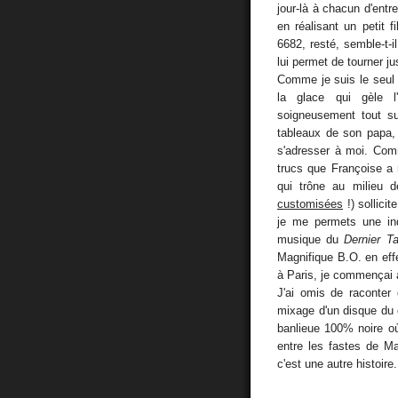
jour-là à chacun d'ent
en réalisant un petit f
6682, resté, semble-t-il
lui permet de tourner ju
Comme je suis le seul 
la glace qui gèle l
soigneusement tout su
tableaux de son papa, 
s'adresser à moi. Com
trucs que Françoise a 
qui trône au milieu 
customisées
!) sollici
je me permets une ind
musique du
Dernier T
Magnifique B.O. en effe
à Paris, je commençai 
J'ai omis de raconter
mixage d'un disque du
banlieue 100% noire où
entre les fastes de Ma
c'est une autre histoire.