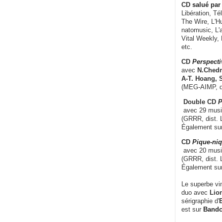
CD
salué par 
Libération, Té
The Wire, L'H
natomusic, L'a
Vital Weekly,
etc.
CD
Perspecti
avec
N.Chedm
A-T. Hoang, 
(MEG-AIMP, d
Double CD
P
avec 29 music
(GRRR, dist. L
Également su
CD
Pique-niq
avec 20 musi
(GRRR, dist. 
Également su
Le superbe vi
duo avec
Lion
sérigraphie d'
E
est sur
Band