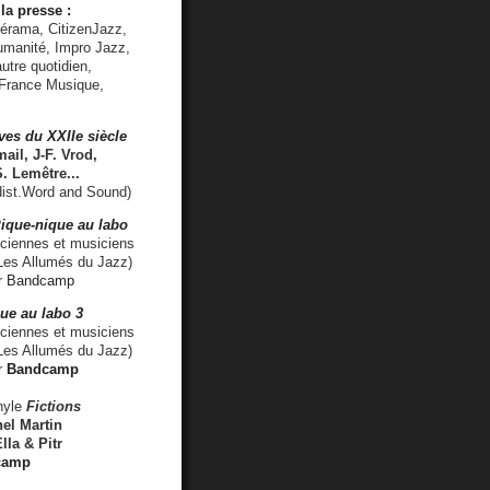
la presse :
lérama, CitizenJazz,
umanité, Impro Jazz,
utre quotidien,
 France Musique,
ves du XXIIe siècle
ail, J-F. Vrod,
S. Lemêtre
...
ist.Word and Sound)
ique-nique au labo
iennes et musiciens
es Allumés du Jazz)
r
Bandcamp
ue au labo 3
ciennes et musiciens
Les Allumés du Jazz)
r
Bandcamp
nyle
Fictions
el Martin
lla & Pitr
camp