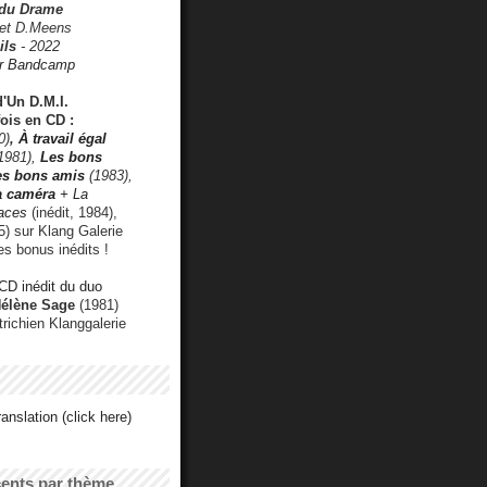
 du Drame
 et D.Meens
ils
- 2022
r Bandcamp
d'Un D.M.I.
fois en CD :
0)
,
À travail égal
1981),
Les bons
les bons amis
(1983),
a caméra
+ La
faces
(inédit, 1984),
) sur Klang Galerie
es bonus inédits !
CD inédit du duo
Hélène Sage
(1981)
utrichien Klanggalerie
anslation (click here)
cents par thème