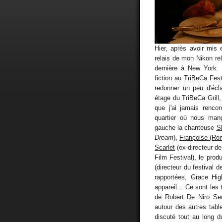
Hier, après avoir mis
relais de mon Nikon rel
dernière à New York. 
fiction au
TriBeCa Fest
redonner un peu d'écl
étage du TriBeCa Grill, 
que j'ai jamais renco
quartier où nous mang
gauche la chanteuse
S
Dream
),
Françoise (Ro
Scarlet
(ex-directeur de
Film Festival), le prod
(directeur du festival
rapportées, Grace Hig
appareil... Ce sont les 
de Robert De Niro Sen
autour des autres tabl
discuté tout au long d