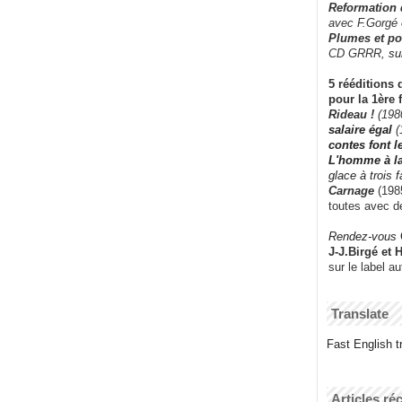
Reformation
avec F.Gorgé
Plumes et po
CD GRRR,
su
5 rééditions 
pour la 1ère 
Rideau !
(198
salaire égal
(
contes font 
L'homme à l
glace à trois 
Carnage
(1985
toutes avec d
Rendez-vous
J-J.Birgé et 
sur le label a
Translate
Fast English tr
Articles ré