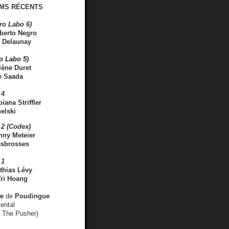
MS RÉCENTS
ro Labo 6)
berto Negro
 Delaunay
ro Labo 5)
lène Duret
e Saada
 4
iana Striffler
elski
2 (Codex)
nny Meteier
esbrosses
 1
thias Lévy
ri Hoang
ve
de
Poudingue
ental
. The Pusher)