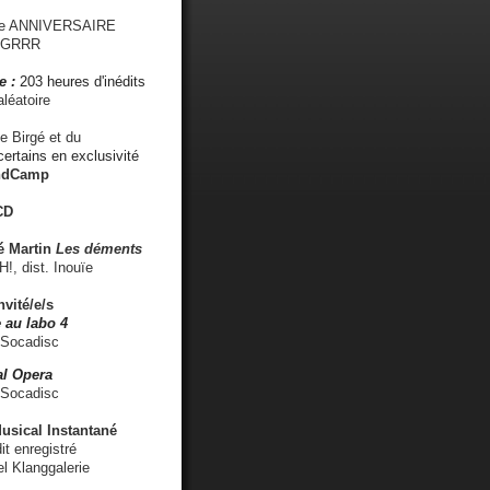
me ANNIVERSAIRE
s GRRR
e :
203 heures d'inédits
léatoire
e Birgé et du
ertains en exclusivité
ndCamp
CD
é
Martin
Les déments
 dist. Inouïe
nvité/e/s
 au labo 4
 Socadisc
l Opera
 Socadisc
sical Instantané
dit enregistré
el Klanggalerie