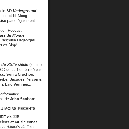
 la BD
Underground
fflec et N. Moog
aise
parue également
e - Podcast
rs du Monde
rançoise Degeorges
ues Birgé
 du XXIIe siècle
(le film)
CD de JJB et réalisé par
s, Sonia Cruchon,
rbe, Jacques Perconte,
rn
,
Eric Vernhes
...
performance
éos de
John Sanborn
EU MOINS RÉCENTS
RE de JJB
ciens et musiciennes
ra et Allumés du Jazz