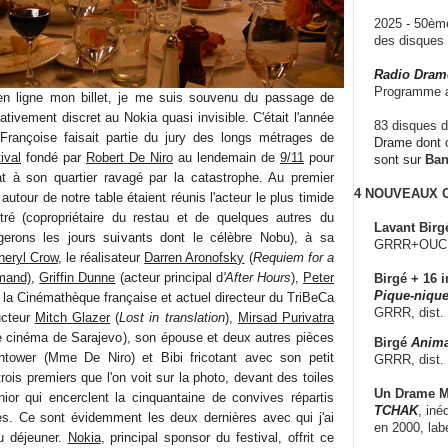
2025 - 50è
des disque
Radio Dram
Programme a
 en ligne mon billet, je me suis souvenu du passage de
ativement discret au Nokia quasi invisible. C'était l'année
83 disques d
Françoise faisait partie du jury des longs métrages de
Drame dont c
ival
fondé par
Robert De Niro
au lendemain de
9/11
pour
sont sur
Ba
at à son quartier ravagé par la catastrophe. Au premier
4 NOUVEAUX
autour de notre table étaient réunis l'acteur le plus timide
ntré (copropriétaire du restau et de quelques autres du
Lavant Birg
erons les jours suivants dont le célèbre Nobu), à sa
GRRR+OUCH!,
heryl Crow
, le réalisateur
Darren Aronofsky
(
Requiem for a
mand)
,
Griffin Dunne
(acteur principal d
'After Hours
),
Peter
Birgé + 16 i
Pique-nique
 la Cinémathèque française et actuel directeur du TriBeCa
GRRR, dist.
ucteur
Mitch Glazer
(
Lost in translation
),
Mirsad Purivatra
 de cinéma de Sarajevo), son épouse et deux autres pièces
Birgé
Anima
htower (Mme De Niro) et Bibi fricotant avec son petit
GRRR, dist.
trois premiers que l'on voit sur la photo, devant des toiles
Un Drame Mu
ior qui encerclent la cinquantaine de convives répartis
TCHAK
, iné
es. Ce sont évidemment les deux dernières avec qui j'ai
en 2000, lab
u déjeuner.
Nokia
, principal sponsor du festival, offrit ce