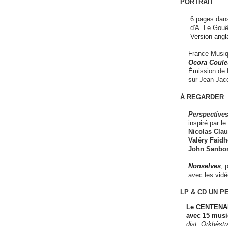
PORTRAIT
6 pages dans
d'A. Le Gouë
Version angl
France Musiqu
Ocora Couleu
Émission de F
sur Jean-Jacq
À REGARDER
Perspectives
inspiré par le 
Nicolas Claus
Valéry Faidhe
John Sanbo
Nonselves
, 
avec les vid
LP & CD
UN P
Le CENTENAI
avec 15 musi
dist. Orkhêst