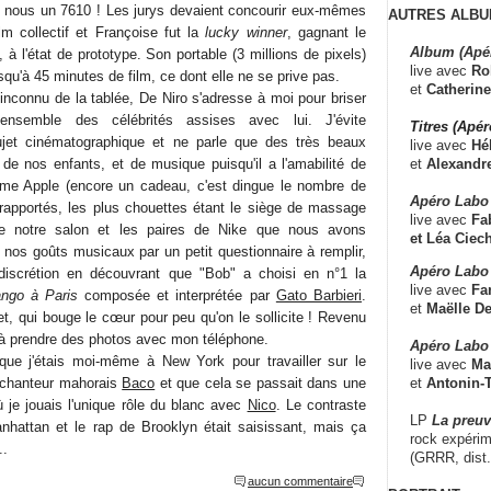
re nous un 7610 ! Les jurys devaient concourir eux-mêmes
AUTRES ALBU
ilm collectif et Françoise fut la
lucky winner
, gagnant le
Album (Apé
, à l'état de prototype. Son portable (3 millions de pixels)
live avec
Ro
squ'à 45 minutes de film, ce dont elle ne se prive pas.
et
Catherine
inconnu de la tablée, De Niro s'adresse à moi pour briser
'ensemble des célébrités assises avec lui. J'évite
Titres (Apé
jet cinématographique et ne parle que des très beaux
live avec
Hé
et
Alexandr
de nos enfants, et de musique puisqu'il a l'amabilité de
me Apple (encore un cadeau, c'est dingue le nombre de
Apéro Labo
rapportés, les plus chouettes étant le siège de massage
live avec
Fab
de notre salon et les paires de Nike que nous avons
et
Léa Ciech
te nos goûts musicaux par un petit questionnaire à remplir,
Apéro Labo 
iscrétion en découvrant que "Bob" a choisi en n°1 la
live avec
Fa
ango à Paris
composée et interprétée par
Gato Barbieri
.
et
Maëlle D
t, qui bouge le cœur pour peu qu'on le sollicite ! Revenu
à prendre des photos avec mon téléphone.
Apéro Labo
 que j'étais moi-même à New York pour travailler sur le
live avec
Ma
et
Antonin-T
 chanteur mahorais
Baco
et que cela se passait dans une
 je jouais l'unique rôle du blanc avec
Nico
. Le contraste
LP
La preu
nhattan et le rap de Brooklyn était saisissant, mais ça
rock expérim
..
(GRRR, dist
aucun commentaire