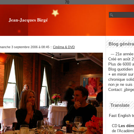
70
Jean-Jacques Birgé
Blog général
imanche 3 septembre 2006 à 08:45
::
Cinéma & DVD
--- 21e année 
Créé en août 2
Plus de 6000 ar
Blog quotidien f
+ en miroir su
chronique solida
non je ne suis 
Contact:
jjbirg
Translate
Fast English tr
CD
Les dém
de l'Académi