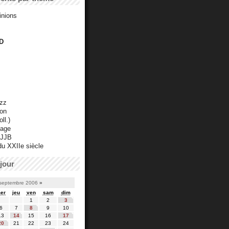
inions
D
azz
ton
ll.)
mage
 JJB
du XXIIe siècle
jour
septembre 2006
»
er
jeu
ven
sam
dim
1
2
3
6
7
8
9
10
13
14
15
16
17
20
21
22
23
24