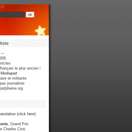
iste
---
005
ticles
rançais le plus ancien !
r Mediapart
ire et militante
pas journaliste
e(at)drame.org
anslation (click here)
ents
, Grand Prix
e Charles Cros