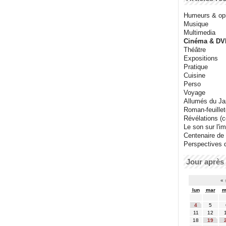
Humeurs & op
Musique
Multimedia
Cinéma & DV
Théâtre
Expositions
Pratique
Cuisine
Perso
Voyage
Allumés du J
Roman-feuille
Révélations (co
Le son sur l'i
Centenaire de
Perspectives 
Jour après 
«
lun
mar
m
4
5
11
12
18
19