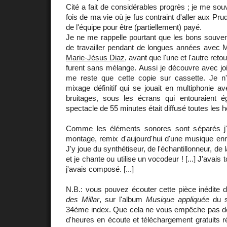
Cité a fait de considérables progrès ; je me sou
fois de ma vie où je fus contraint d'aller aux P
de l'équipe pour être (partiellement) payé.
Je ne me rappelle pourtant que les bons souvenir
de travailler pendant de longues années avec 
Marie-Jésus Diaz
, avant que l'une et l'autre reto
furent sans mélange. Aussi je découvre avec joi
me reste que cette copie sur cassette. Je n
mixage définitif qui se jouait en multiphonie av
bruitages, sous les écrans qui entouraient é
spectacle de 55 minutes était diffusé toutes les 
Comme les éléments sonores sont séparés j'ai
montage, remix d'aujourd'hui d'une musique enreg
J'y joue du synthétiseur, de l'échantillonneur, de l
et je chante ou utilise un vocodeur ! [...] J'avais
j'avais composé. [...]
N.B.: vous pouvez écouter cette pièce inédite 
des Millar
, sur l'album
Musique appliquée
du s
34ème index. Que cela ne vous empêche pas de 
d'heures en écoute et téléchargement gratuits r