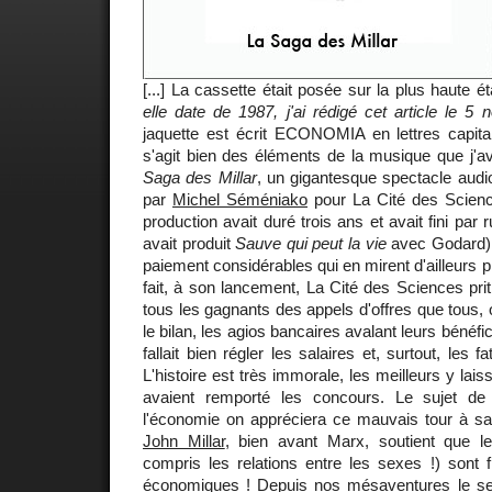
[...] La cassette était posée sur la plus haute é
elle date de 1987, j'ai rédigé cet article le 5
jaquette est écrit ECONOMIA en lettres capitales
s'agit bien des éléments de la musique que j
Saga des Millar
, un gigantesque spectacle audio
par
Michel Séméniako
pour La Cité des Science
production avait duré trois ans et avait fini par 
avait produit
Sauve qui peut la vie
avec Godard),
paiement considérables qui en mirent d'ailleurs pl
fait, à son lancement, La Cité des Sciences pri
tous les gagnants des appels d'offres que tous,
le bilan, les agios bancaires avalant leurs bénéfice
fallait bien régler les salaires et, surtout, les 
L'histoire est très immorale, les meilleurs y lais
avaient remporté les concours. Le sujet de 
l'économie on appréciera ce mauvais tour à sa 
John Millar
, bien avant Marx, soutient que l
compris les relations entre les sexes !) sont 
économiques ! Depuis nos mésaventures le se