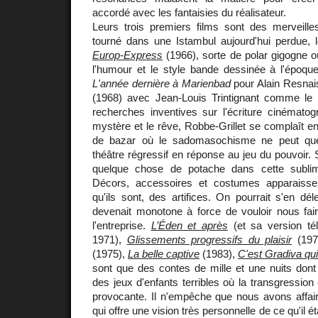
accordé avec les fantaisies du réalisateur.
Leurs trois premiers films sont des merveill
tourné dans une Istambul aujourd'hui perdue,
Europ-Express
(1966), sorte de polar gigogne où
l'humour et le style bande dessinée à l'époque
L'année dernière à Marienbad
pour Alain Resnai
(1968) avec Jean-Louis Trintignant comme le
recherches inventives sur l'écriture cinématog
mystère et le rêve, Robbe-Grillet se complaît e
de bazar où le sadomasochisme ne peut qu
théâtre régressif en réponse au jeu du pouvoir.
quelque chose de potache dans cette sublima
Décors, accessoires et costumes apparaiss
qu'ils sont, des artifices. On pourrait s'en dél
devenait monotone à force de vouloir nous fair
l'entreprise.
L’Éden et après
(et sa version t
1971),
Glissements progressifs du plaisir
(197
(1975),
La belle captive
(1983),
C'est Gradiva qui
sont que des contes de mille et une nuits dont
des jeux d'enfants terribles où la transgressio
provocante. Il n'empêche que nous avons affair
qui offre une vision très personnelle de ce qu'il é