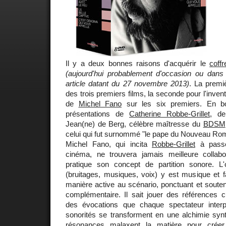
Il y a deux bonnes raisons d'acquérir le
coffr
(aujourd'hui probablement d'occasion ou dans 
article datant du 27 novembre 2013)
. La premiè
des trois premiers films, la seconde pour l'inven
de
Michel Fano
sur les six premiers. En b
présentations de
Catherine Robbe-Grillet
, d
Jean(ne) de Berg, célèbre maîtresse du
BDSM
celui qui fut surnommé "le pape du Nouveau Ro
Michel Fano, qui incita
Robbe-Grillet
à passer
cinéma, ne trouvera jamais meilleure collab
pratique son concept de partition sonore. L
(bruitages, musiques, voix) y est musique et fa
manière active au scénario, ponctuant et souten
complémentaire. Il sait jouer des références cu
des évocations que chaque spectateur inter
sonorités se transforment en une alchimie synta
résonances malaxent la matière pour créer