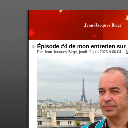
Jean-Jacques Birgé
Épisode #4 de mon entretien sur 
Par Jean-Jacques Birgé, jeudi 11 juin 2026 à 00:04
::
M