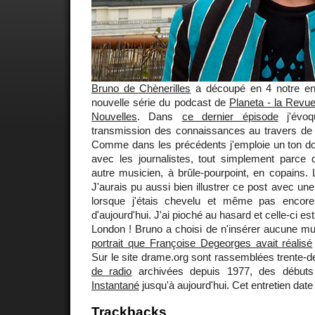
Bruno de Chènerilles
a découpé en 4 notre ent
nouvelle série du podcast de
Planeta - la Rev
Nouvelles
. Dans
ce dernier épisode
j'évoq
transmission des connaissances au travers de
Comme dans les précédents j'emploie un ton dont
avec les journalistes, tout simplement parce
autre musicien, à brûle-pourpoint, en copains.
J'aurais pu aussi bien illustrer ce post avec u
lorsque j'étais chevelu et même pas encor
d'aujourd'hui. J'ai pioché au hasard et celle-ci e
London ! Bruno a choisi de n'insérer aucune mu
portrait que Françoise Degeorges avait réalisé
Sur le site drame.org sont rassemblées trente-d
de radio
archivées depuis 1977, des débuts
Instantané
jusqu'à aujourd'hui. Cet entretien date
Trackbacks