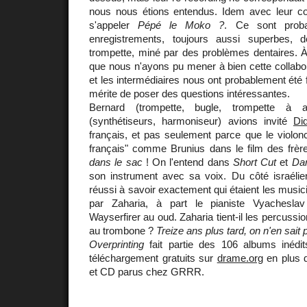
nous nous étions entendus. Idem avec leur cont
s'appeler
Pépé le Moko ?
. Ce sont proba
enregistrements, toujours aussi superbes,
trompette, miné par des problèmes dentaires. À 
que nous n'ayons pu mener à bien cette collabor
et les intermédiaires nous ont probablement été f
mérite de poser des questions intéressantes.
Bernard (trompette, bugle, trompette à
(synthétiseurs, harmoniseur) avions invité
Did
français, et pas seulement parce que le violonce
français" comme Brunius dans le film des frèr
dans le sac
! On l'entend dans
Short Cut
et
Dan
son instrument avec sa voix. Du côté israéli
réussi à savoir exactement qui étaient les music
par Zaharia, à part le pianiste Vyachesla
Wayserfirer au oud. Zaharia tient-il les percussio
au trombone ?
Treize ans plus tard, on n'en sait 
Overprinting
fait partie des 106 albums inédit
téléchargement gratuits sur
drame.org
en plus d
et CD parus chez GRRR.