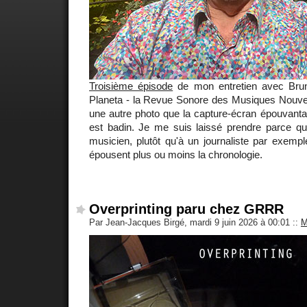
Troisième épisode
de mon entretien avec Brun
Planeta - la Revue Sonore des Musiques Nouvell
une autre photo que la capture-écran épouvanta
est badin. Je me suis laissé prendre parce que
musicien, plutôt qu'à un journaliste par exemp
épousent plus ou moins la chronologie.
Overprinting paru chez GRRR
Par Jean-Jacques Birgé, mardi 9 juin 2026 à 00:01
::
M