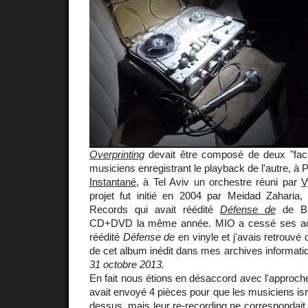
Overprinting
devait être composé de deux "fac
musiciens enregistrant le playback de l'autre, à 
Instantané
, à Tel Aviv un orchestre réuni par
V
projet fut initié en 2004 par Meidad Zaharia
Records qui avait réédité
Défense de
de Bi
CD+DVD la même année. MIO a cessé ses act
réédité
Défense de
en vinyle et j'avais retrouvé 
de cet album inédit dans mes archives informati
31 octobre 2013.
En fait nous étions en désaccord avec l'approc
avait envoyé 4 pièces pour que les musiciens isr
dessus, mais leur re-recording ne correspondait 