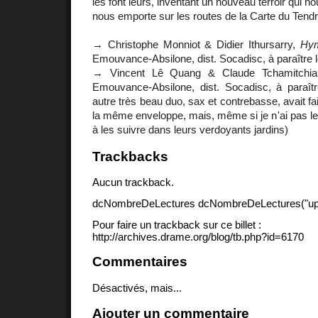
les font leurs, inventant un nouveau terroir qui n
nous emporte sur les routes de la Carte du Tendr
→ Christophe Monniot & Didier Ithursarry,
Hym
Emouvance-Absilone, dist. Socadisc, à paraître l
→ Vincent Lê Quang & Claude Tchamitchi
Emouvance-Absilone, dist. Socadisc, à paraîtr
autre très beau duo, sax et contrebasse, avait fa
la même enveloppe, mais, même si je n'ai pas les 
à les suivre dans leurs verdoyants jardins)
Trackbacks
Aucun trackback.
dcNombreDeLectures dcNombreDeLectures("upd
Pour faire un trackback sur ce billet :
http://archives.drame.org/blog/tb.php?id=6170
Commentaires
Désactivés, mais...
Ajouter un commentaire