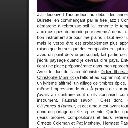
J'ai découvert l'accordéon au début des ann
Buirette
, en commençant par le free jazz ! 
démarche à rebrousse-poil j'ai remonté le tem
aux musiques du monde pour revenir à demain. Il 
bon instrumentiste pour me plaire, il faut avoir
mais le verbe être est probablement plus appro
raison que la musique des compositeurs, qui incl
avec un point de vue personnel, fait partie de
j'écris paysage quand je devrais dire pays. Ente
tient une place prépondérante dans mon approch
Avec le duo de l'accordéoniste
Didier Ithursa
Christophe Monniot
(à l'alto et au sopranino), m
un lyrisme affirmé, un alliage de timbres épicé,
même l'impression de duo. À propos de leur p
j'avais au contraire écrit qu'Ils sonnaient c
instrument. Faudrait savoir ! C'est donc 
d'
Hymnes à l'amour
, et cet amour est avant tout
donc du partage qu'elle représente. Quelles qu
(leurs propres compositions) et leurs référ
Ornette Coleman et Pat Metheny, Hermeto Pasco