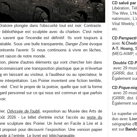
CD
salué par 
Libération, Té
The Wire, L'H
natomusic, L'a
Vital Weekly,
ratoire plongée dans l'obscurité tout est noir. Contraste.
etc.
 bibliothèque
est sculptée avec du charbon. C'est notre
savent que l'incendie est définitif. Ils sont toujours à
CD
Perspecti
avec
N.Chedm
satiable. Sous une bulle transparente,
Danger Zone
évoque
A-T. Hoang, 
résente l'avenir. Si nous continuons à vivre en lâches,
(MEG-AIMP, d
ront raison de notre monde.
tion, pleine d'autres éléments qui vont chercher loin dans
Double CD
P
avec 29 music
econnaissant une transposition plastique que je m'évertue
(GRRR, dist. L
e
en laissant au visiteur, à l'auditeur ou au spectateur, le
Également su
e interprétation. Les Poirier inventent une fiction terrible,
u réel. C'est le propre de la poésie, quelle que soit la forme
CD
Pique-niq
avec 20 musi
egard personnel sur ce qui nous est commun et que parfois
(GRRR, dist. 
oir.
Également su
ier,
Odyssée de l'oubli
, exposition au Musée des Arts de
Le superbe vi
ût 2026 - Le billet d'entrée inclut l'accès au
reste du
duo avec
Lion
ne sculpture des Poirier. Un livret en Facile à Lire et à
sérigraphie d'
E
est sur
Band
proposé pour découvrir l’exposition. Une version papier
nde à l’entrée. Le livret est
téléchargeable
.