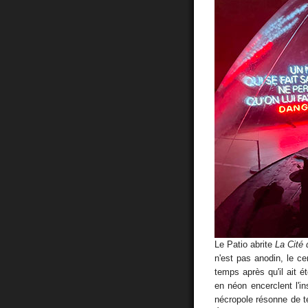
Le Patio abrite
La Cité
n'est pas anodin, le ce
temps après qu'il ait
en néon encerclent l'i
nécropole résonne de t