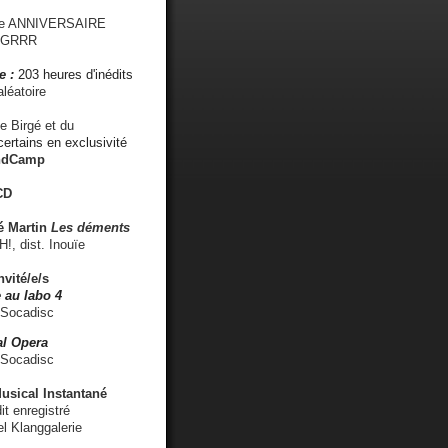
me ANNIVERSAIRE
s GRRR
e :
203 heures d'inédits
léatoire
e Birgé et du
ertains en exclusivité
ndCamp
CD
é
Martin
Les déments
 dist. Inouïe
nvité/e/s
 au labo 4
 Socadisc
l Opera
 Socadisc
sical Instantané
dit enregistré
el Klanggalerie