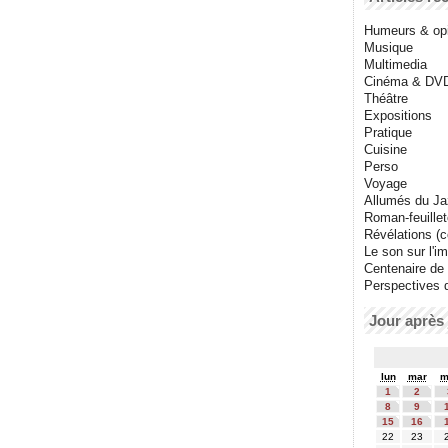
Humeurs & op
Musique
Multimedia
Cinéma & DV
Théâtre
Expositions
Pratique
Cuisine
Perso
Voyage
Allumés du J
Roman-feuille
Révélations (co
Le son sur l'i
Centenaire de
Perspectives 
Jour après 
lun
mar
m
1
2
8
9
15
16
22
23