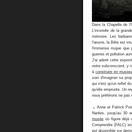
Dans la Chapelle de l'O
L'incendie de la grande
mémoire. Les barbares 
l'œuvre, la Bête est in
l'immense risque que p
guerres et pollution au
J'ai adoré cette exposi
notre subconscient, y r
à
construire en musiqu
soin d'imaginer sa propr
qui n'est qu'un reflet d
qu'elle emprunte. Un r
nous préférons ne pas v
→ Anne et Patrick Poir
Nantes, jusqu'au 30 ao
musée
où figure déjà u
Comprendre (FALC) est 
est disponible sur dema