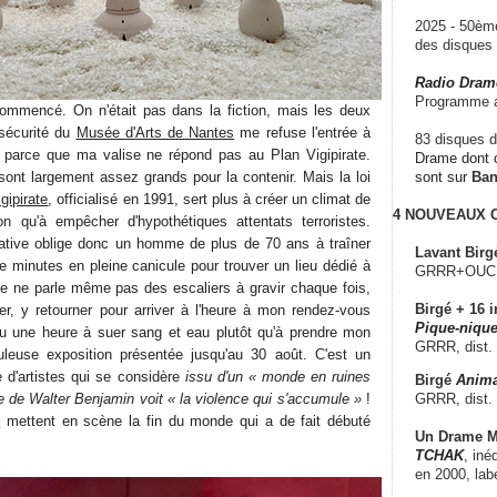
2025 - 50è
des disque
Radio Dram
Programme a
commencé. On n'était pas dans la fiction, mais les deux
 sécurité du
Musée d'Arts de Nantes
me refuse l'entrée à
83 disques d
er parce que ma valise ne répond pas au Plan Vigipirate.
Drame dont c
sont largement assez grands pour la contenir. Mais la loi
sont sur
Ba
gipirate
, officialisé en 1991, sert plus à créer un climat de
4 NOUVEAUX
on qu'à empêcher d'hypothétiques attentats terroristes.
rative oblige donc un homme de plus de 70 ans à traîner
Lavant Birg
e minutes en pleine canicule pour trouver un lieu dédié à
GRRR+OUCH!,
e ne parle même pas des escaliers à gravir chaque fois,
Birgé + 16 i
ller, y retourner pour arriver à l'heure à mon rendez-vous
Pique-nique
du une heure à suer sang et eau plutôt qu'à prendre mon
GRRR, dist.
leuse exposition présentée jusqu'au 30 août. C'est un
 d'artistes qui se considère
issu d'un « monde en ruines
Birgé
Anima
GRRR, dist.
ire de Walter Benjamin voit « la violence qui s'accumule »
!
r
mettent en scène la fin du monde qui a de fait débuté
Un Drame Mu
TCHAK
, iné
en 2000, lab