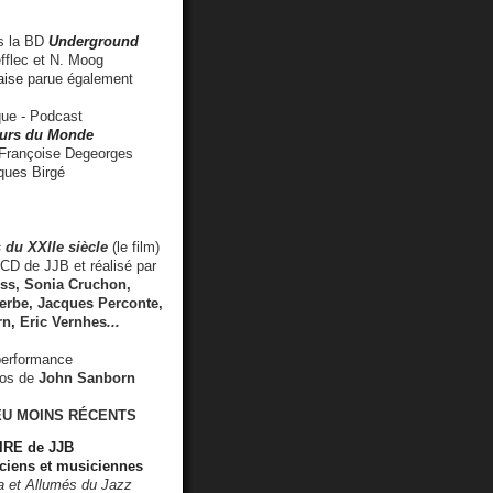
 la BD
Underground
fflec et N. Moog
aise
parue également
e - Podcast
rs du Monde
rançoise Degeorges
ues Birgé
 du XXIIe siècle
(le film)
CD de JJB et réalisé par
s, Sonia Cruchon,
rbe, Jacques Perconte,
rn
,
Eric Vernhes
...
performance
éos de
John Sanborn
EU MOINS RÉCENTS
RE de JJB
ciens et musiciennes
ra et Allumés du Jazz