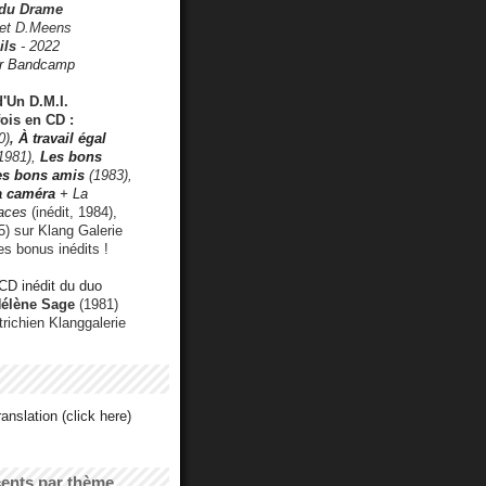
 du Drame
 et D.Meens
ils
- 2022
r Bandcamp
d'Un D.M.I.
fois en CD :
0)
,
À travail égal
1981),
Les bons
les bons amis
(1983),
a caméra
+ La
faces
(inédit, 1984),
) sur Klang Galerie
es bonus inédits !
CD inédit du duo
Hélène Sage
(1981)
utrichien Klanggalerie
anslation (click here)
cents par thème