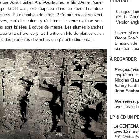
PORTRAIT
ée par
Jùlia Pusker
. Alain-Guillaume, le fils d'Anne Poirier,
âge de 33 ans, est réapparu dans un rêve. Les deux
6 pages dans
uets. Pour combien de temps ? Ce mot revient souvent,
d'A. Le Gouë
ves, mais les ruines y résistent. Le verre explose sous
Version angl
pies sont brisées à coups de masse. Les plumes blanches
France Musiqu
"Quelle la différence y a-t-il entre un kilo de plumes et un
Ocora Couleu
une des premières devinettes que j'ai entendue enfant.
Émission de F
sur Jean-Jacq
À REGARDER
Perspectives
inspiré par le 
Nicolas Claus
Valéry Faidhe
John Sanbo
Nonselves
, 
avec les vid
LP & CD
UN P
Le CENTENAI
avec 15 musi
dist. Orkhêst