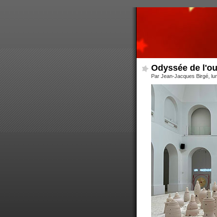
Odyssée de l'oub
Par Jean-Jacques Birgé, lun