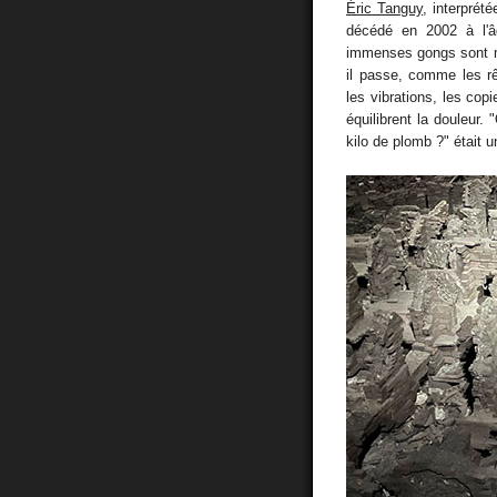
Éric Tanguy
, interprét
décédé en 2002 à l'
immenses gongs sont m
il passe, comme les rê
les vibrations, les co
équilibrent la douleur. 
kilo de plomb ?" était 