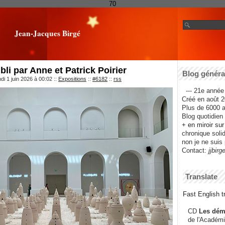
70
Jean-Jacques Birgé
li par Anne et Patrick Poirier
Blog général
di 1 juin 2026 à 00:02
::
Expositions
::
#6182
::
rss
--- 21e année 
Créé en août 2
Plus de 6000 ar
Blog quotidien f
+ en miroir su
chronique solida
non je ne suis 
Contact:
jjbirg
Translate
Fast English tr
CD
Les dém
de l'Académi