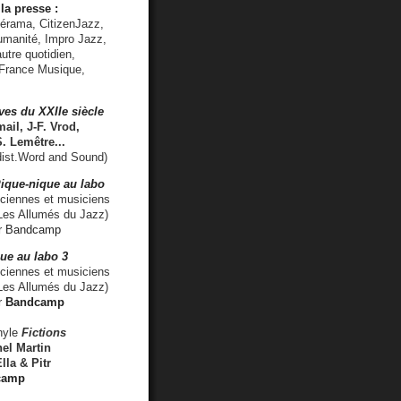
la presse :
lérama, CitizenJazz,
umanité, Impro Jazz,
utre quotidien,
 France Musique,
ves du XXIIe siècle
ail, J-F. Vrod,
S. Lemêtre
...
ist.Word and Sound)
ique-nique au labo
iennes et musiciens
es Allumés du Jazz)
r
Bandcamp
ue au labo 3
ciennes et musiciens
Les Allumés du Jazz)
r
Bandcamp
nyle
Fictions
el Martin
lla & Pitr
camp