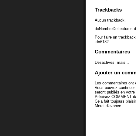
Trackbacks
Aucun trackback.
dcNombreDeLectures d
Pour faire un trackback 
id=6182
Commentaires
Désactivés, mais...
Ajouter un comm
Les commentaires ont é
Vous pouvez continuer
seront publiés en votr
Précisez COMMENT dans 
Cela fait toujours plaisi
Merci d'avance.