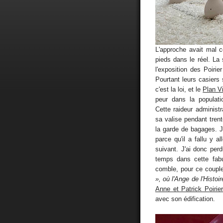
L'approche avait mal 
pieds dans le réel. La
l'exposition des Poiri
Pourtant leurs casiers 
c'est la loi, et le
Plan Vi
peur dans la populati
Cette raideur administ
sa valise pendant trent
la garde de bagages. J
parce qu'il a fallu y a
suivant. J'ai donc per
temps dans cette fabu
comble, pour ce couple
», où l'Ange de l'Histo
Anne et Patrick Poirie
avec son édification.