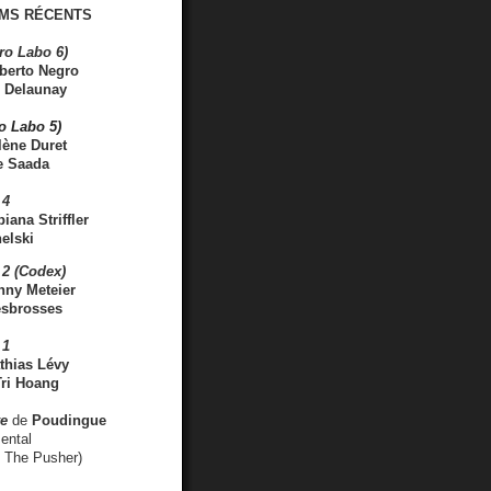
MS RÉCENTS
ro Labo 6)
berto Negro
 Delaunay
ro Labo 5)
lène Duret
e Saada
 4
iana Striffler
elski
2 (Codex)
nny Meteier
esbrosses
 1
thias Lévy
ri Hoang
ve
de
Poudingue
ental
. The Pusher)