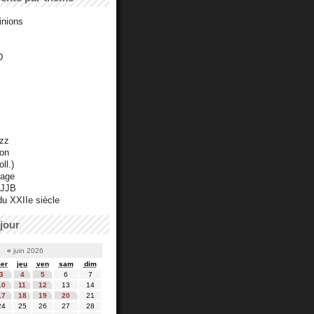
inions
D
azz
ton
ll.)
mage
 JJB
du XXIIe siècle
jour
«
juin 2026
er
jeu
ven
sam
dim
3
4
5
6
7
10
11
12
13
14
17
18
19
20
21
24
25
26
27
28