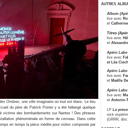
AUTRES ALBU
Album (Apé
live avec
Ro
et
Catherine
Titres (Apé
live avec
Hé
et
Alexandr
Apéro Labo
live avec
Fab
et
Léa Ciech
Apéro Labo 
live avec
Fa
et
Maëlle D
Apéro Labo
live avec
Ma
et
Antonin-T
 des Ombres
, une ville imaginaire où tout est blanc. Le lieu
rcueil du père de Patrick Poirier y a été hébergé quelque
LP
La preu
 été victime des bombardements sur Nantes ! Des phrases
rock expérim
nstallation phénoménale en forme de cerveau. Dans cette
(GRRR, dist
emps en temps la pièce inédite pour violon composée par