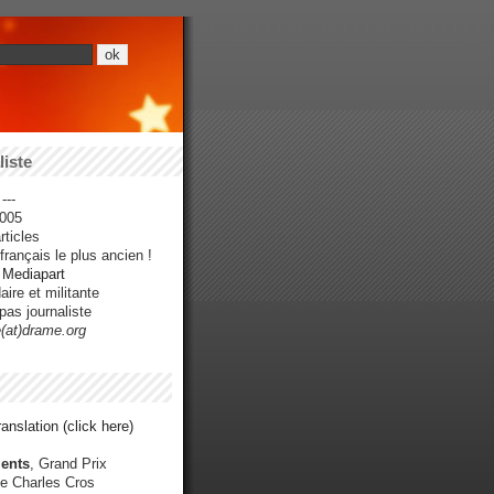
iste
---
005
ticles
rançais le plus ancien !
r Mediapart
ire et militante
pas journaliste
e(at)drame.org
anslation (click here)
ents
, Grand Prix
e Charles Cros