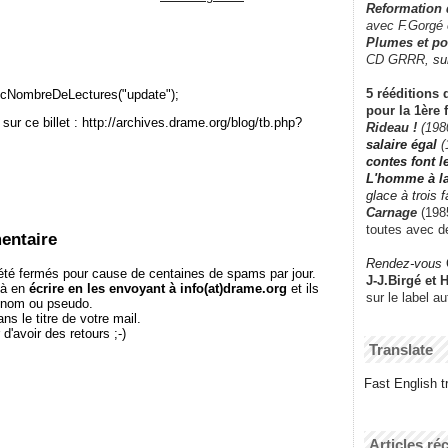
Reformation
avec F.Gorgé
Plumes et po
CD GRRR,
su
5 rééditions 
cNombreDeLectures("update");
pour la 1ère 
sur ce billet : http://archives.drame.org/blog/tb.php?
Rideau !
(198
salaire égal
(
contes font 
L'homme à l
glace à trois 
Carnage
(1985
toutes avec d
entaire
Rendez-vous
té fermés pour cause de centaines de spams par jour.
J-J.Birgé et 
 à en
écrire en les envoyant à info(at)drame.org
et ils
sur le label a
e nom ou pseudo.
le titre de votre mail.
r d'avoir des retours ;-)
Translate
Fast English tr
Articles ré