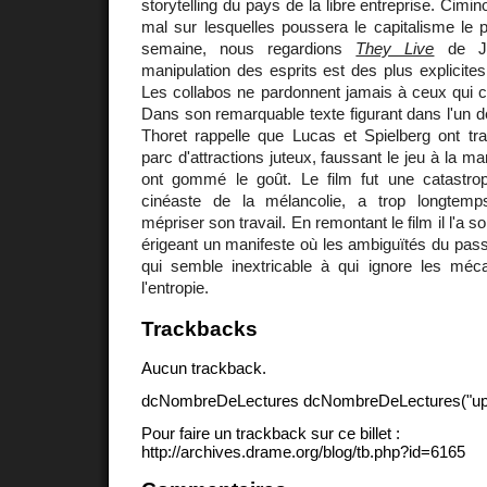
storytelling du pays de la libre entreprise. Cimin
mal sur lesquelles poussera le capitalisme le
semaine, nous regardions
They Live
de Jo
manipulation des esprits est des plus explicites
Les collabos ne pardonnent jamais à ceux qui c
Dans son remarquable texte figurant dans l'un de
Thoret rappelle que Lucas et Spielberg ont t
parc d'attractions juteux, faussant le jeu à la ma
ont gommé le goût. Le film fut une catastrop
cinéaste de la mélancolie, a trop longtemp
mépriser son travail. En remontant le film il l'a so
érigeant un manifeste où les ambiguïtés du pas
qui semble inextricable à qui ignore les mé
l'entropie.
Trackbacks
Aucun trackback.
dcNombreDeLectures dcNombreDeLectures("upd
Pour faire un trackback sur ce billet :
http://archives.drame.org/blog/tb.php?id=6165