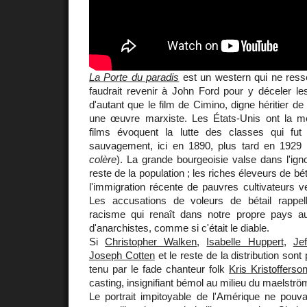
La Porte du paradis
est un western qui ne resse
faudrait revenir à John Ford pour y déceler le
d'autant que le film de Cimino, digne héritier de 
une œuvre marxiste. Les États-Unis ont la m
films évoquent la lutte des classes qui fut
sauvagement, ici en 1890, plus tard en 1929 
colère
). La grande bourgeoisie valse dans l'ign
reste de la population ; les riches éleveurs de bé
l'immigration récente de pauvres cultivateurs v
Les accusations de voleurs de bétail rappel
racisme qui renaît dans notre propre pays au
d'anarchistes, comme si c'était le diable.
Si
Christopher Walken
,
Isabelle Huppert
,
Je
Joseph Cotten
et le reste de la distribution sont p
tenu par le fade chanteur folk
Kris Kristofferso
casting, insignifiant bémol au milieu du maelströ
Le portrait impitoyable de l'Amérique ne pouva