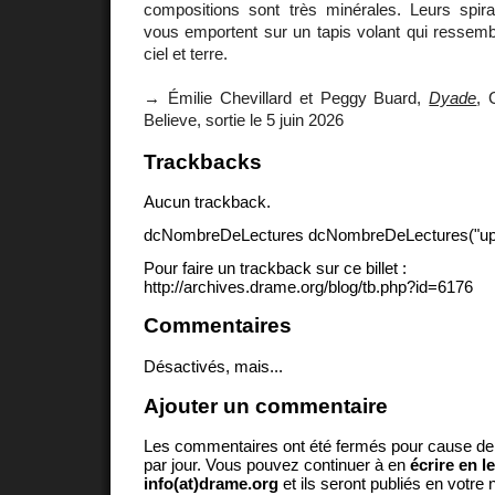
compositions sont très minérales. Leurs spir
vous emportent sur un tapis volant qui ressemb
ciel et terre.
→ Émilie Chevillard et Peggy Buard,
Dyade
, 
Believe, sortie le 5 juin 2026
Trackbacks
Aucun trackback.
dcNombreDeLectures dcNombreDeLectures("upd
Pour faire un trackback sur ce billet :
http://archives.drame.org/blog/tb.php?id=6176
Commentaires
Désactivés, mais...
Ajouter un commentaire
Les commentaires ont été fermés pour cause d
par jour. Vous pouvez continuer à en
écrire en l
info(at)drame.org
et ils seront publiés en votr