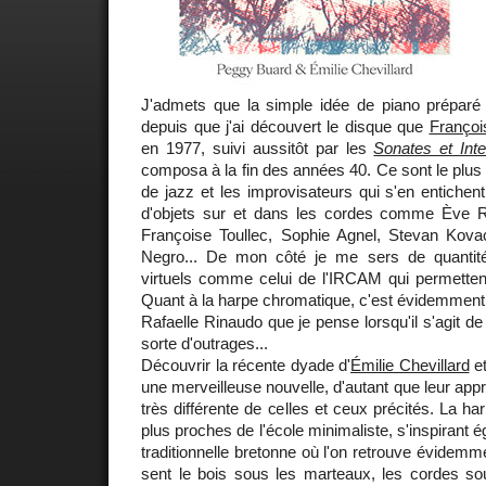
J'admets que la simple idée de piano préparé
depuis que j'ai découvert le disque que
Françoi
en 1977, suivi aussitôt par les
Sonates et Inte
composa à la fin des années 40. Ce sont le plu
de jazz et les improvisateurs qui s'en entichent
d'objets sur et dans les cordes comme Ève R
Françoise Toullec, Sophie Agnel, Stevan Kov
Negro... De mon côté je me sers de quantit
virtuels comme celui de l'IRCAM qui permettent
Quant à la harpe chromatique, c'est évidemmen
Rafaelle Rinaudo que je pense lorsqu'il s'agit de 
sorte d'outrages...
Découvrir la récente dyade d'
Émilie Chevillard
e
une merveilleuse nouvelle, d'autant que leur ap
très différente de celles et ceux précités. La har
plus proches de l'école minimaliste, s'inspirant
traditionnelle bretonne où l'on retrouve évidemmen
sent le bois sous les marteaux, les cordes sou