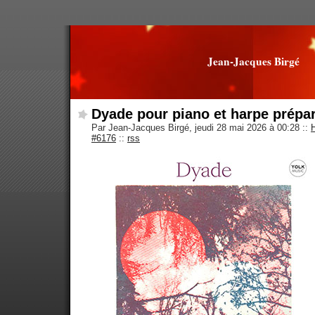
Jean-Jacques Birgé
Dyade pour piano et harpe prépa
Par Jean-Jacques Birgé, jeudi 28 mai 2026 à 00:28
::
#6176
::
rss