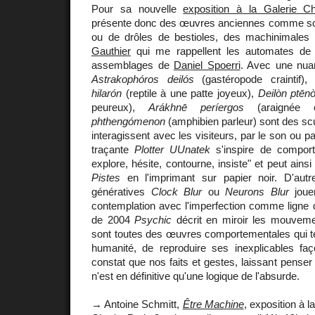
Pour sa nouvelle
exposition à la Galerie Ch
présente donc des œuvres anciennes comme son
ou de drôles de bestioles, des machinimale
Gauthier
qui me rappellent les automates d
assemblages de
Daniel Spoerri
. Avec une nuan
Astrakophóros deilós
(gastéropode craintif)
hilarón
(reptile à une patte joyeux),
Deilòn ptēn
peureux),
Arákhnē períergos
(araignée c
phthengómenon
(amphibien parleur) sont des scu
interagissent avec les visiteurs, par le son ou p
traçante
Plotter UUnatek
s'inspire de comport
explore, hésite, contourne, insiste" et peut ainsi
Pistes
en l'imprimant sur papier noir. D'au
génératives
Clock Blur
ou
Neurons Blur
jouen
contemplation avec l'imperfection comme ligne d
de 2004
Psychic
décrit en miroir les mouvemen
sont toutes des œuvres comportementales qui ten
humanité, de reproduire ses inexplicables faç
constat que nos faits et gestes, laissant pense
n'est en définitive qu'une logique de l'absurde.
→ Antoine Schmitt,
Être Machine
, exposition à l