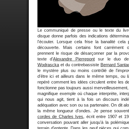
Le communiqué de presse ou le texte du liv
disque donne parfois des indications détermina
l'écouter. Lorsque cela frise la banalité cel
découverte. Mais certains font carrément 
prennent le risque de désarçonner par la provo
texte d'
Alexandre Pierrepont
sur le duo de
Wodrascka
et du contrebassiste
Bernard Santa
le mystère plus ou moins contrôlé de l'improv
d'être ici et ailleurs dans le même temps, ou là
repéré comment les idées circulent entre les d
fonctionne pas toujours aussi merveilleusement
magnifique exemple où chaque interprète, interpr
qui nous agit, tient à la fois un discours ind
adéquation avec son ou sa partenaire. On dit alors
la même longueur d'ondes. Je pense souve
cordes de Charles Ives
, écrit entre 1907 et
conversation pouvant aller jusqu'à la polémiqu
terrain d'entente. Dans les neuf pièces qui co