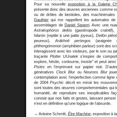
Pour sa nouvelle
exposition à la Galerie Ch
présente donc des œuvres anciennes comme son
ou de drôles de bestioles, des machinimale
Gauthier
qui me rappellent les automates d
assemblages de
Daniel Spoerri
. Avec une nuan
Astrakophóros deilós
(gastéropode craintif)
hilarón
(reptile à une patte joyeux),
Deilòn ptēn
peureux),
Arákhnē períergos
(araignée c
phthengómenon
(amphibien parleur) sont des scu
interagissent avec les visiteurs, par le son ou p
traçante
Plotter UUnatek
s'inspire de comport
explore, hésite, contourne, insiste" et peut ainsi
Pistes
en l'imprimant sur papier noir. D'au
génératives
Clock Blur
ou
Neurons Blur
jouen
contemplation avec l'imperfection comme ligne d
de 2004
Psychic
décrit en miroir les mouvemen
sont toutes des œuvres comportementales qui ten
humanité, de reproduire ses inexplicables faç
constat que nos faits et gestes, laissant pense
n'est en définitive qu'une logique de l'absurde.
→ Antoine Schmitt,
Être Machine
, exposition à l