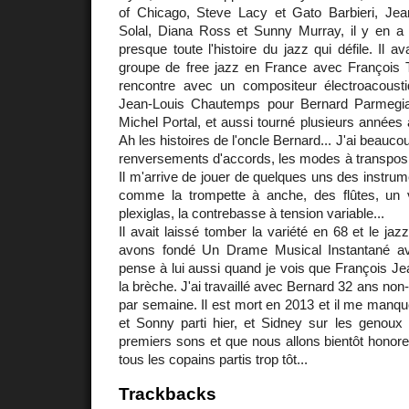
of Chicago, Steve Lacy et Gato Barbieri, Jea
Solal, Diana Ross et Sunny Murray, il y en a t
presque toute l'histoire du jazz qui défile. Il av
groupe de free jazz en France avec François 
rencontre avec un compositeur électroacous
Jean-Louis Chautemps pour Bernard Parmegian
Michel Portal, et aussi tourné plusieurs années
Ah les histoires de l'oncle Bernard... J'ai beaucou
renversements d'accords, les modes à transpositio
Il m'arrive de jouer de quelques uns des instrume
comme la trompette à anche, des flûtes, un vi
plexiglas, la contrebasse à tension variable...
Il avait laissé tomber la variété en 68 et le ja
avons fondé Un Drame Musical Instantané a
pense à lui aussi quand je vois que François Je
la brèche. J'ai travaillé avec Bernard 32 ans non-
par semaine. Il est mort en 2013 et il me manq
et Sonny parti hier, et Sidney sur les genoux 
premiers sons et que nous allons bientôt honorer
tous les copains partis trop tôt...
Trackbacks