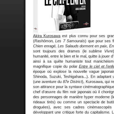
Akira Kurosawa
est plus connu pour ses gran
(
Rashômon, Les 7 Samouraïs
) que pour ses f
Chien enragé, Les Salauds dorment en paix, Entre
sont toujours des drames (le sublime
Vivre
humanité, entre le bien et le mal, quitte à jouer d'
ainsi à sa quête humaniste tout manichéis
magnifique copie du polar
Entre le ciel et l'enf
époque où explose la nouvelle vague japona
Shinoda, Suzuki, Teshigahara...). En adaptant
(une aventure du
87e District
), Kurosawa, qui r
son attirance pour la syntaxe cinématographique
chef d'œuvre du film noir japonais où il choré
des personnages de manière hyper moderne (les 
rideaux tirés) ou comme un spectacle de butō 
droguées), avec ses cadres cinémascopés q
développant une critique forte du capitalisme. L