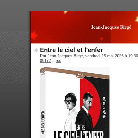
Jean-Jacques Birgé
Entre le ciel et l'enfer
Par Jean-Jacques Birgé, vendredi 15 mai 2026 à 19:3
#6172
::
rss