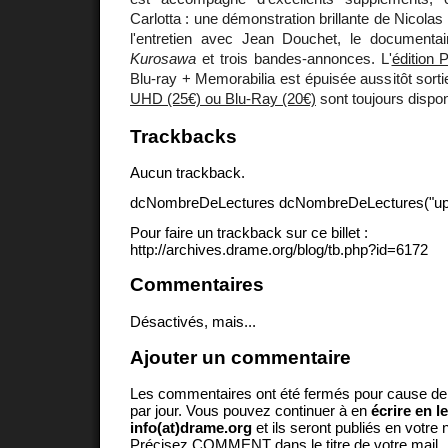
Carlotta : une démonstration brillante de Nicolas
l'entretien avec Jean Douchet, le documenta
Kurosawa
et trois bandes-annonces. L'
édition 
Blu-ray + Memorabilia est épuisée aussitôt sort
UHD (25€) ou Blu-Ray (20€)
sont toujours dispon
Trackbacks
Aucun trackback.
dcNombreDeLectures dcNombreDeLectures("upd
Pour faire un trackback sur ce billet :
http://archives.drame.org/blog/tb.php?id=6172
Commentaires
Désactivés, mais...
Ajouter un commentaire
Les commentaires ont été fermés pour cause d
par jour. Vous pouvez continuer à en
écrire en l
info(at)drame.org
et ils seront publiés en votr
Précisez COMMENT dans le titre de votre mail.