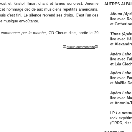
uvost et Kristof Hiriart chant et lames sonores). Jérémie
AUTRES ALBU
cet hommage décidé aux musiciens répétitifs américains,
Album (Apé
uis c'est fini. Le silence reprend ses droits. C'est l'un des
live avec
Ro
te musique envoûtante.
et
Catherine
 commence par la marche
, CD Circum-disc, sortie le 29
Titres (Apé
live avec
Hé
et
Alexandr
aucun commentaire
Apéro Labo
live avec
Fab
et
Léa Ciech
Apéro Labo 
live avec
Fa
et
Maëlle D
Apéro Labo
live avec
Ma
et
Antonin-T
LP
La preu
rock expérim
(GRRR, dist