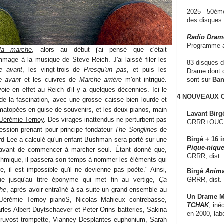
2025 - 50è
des disque
Radio Dram
Programme a
la marche
, alors au début j'ai pensé que c'était
mage à la musique de Steve Reich. J'ai laissé filer les
83 disques d
e avant
, les vingt-trois de
Presqu'un pas
, et puis les
Drame dont c
e avant
et les cuivres de
Marche arrière
m'ont intrigué.
sont sur
Ba
oie en effet au Reich d'il y a quelques décennies. Ici le
4 NOUVEAUX
de la fascination, avec une grosse caisse bien lourde et
atopées en guise de souvenirs, et les deux pianos, main
Lavant Birg
Jérémie Ternoy
. Des virages inattendus ne perturbent pas
GRRR+OUCH!,
ression prenant pour principe fondateur
The Songlines
de
Birgé + 16 i
rd Lee a calculé qu'un enfant Bushman sera porté sur une
Pique-nique
avant de commencer à marcher seul. Étant donné que,
GRRR, dist.
thmique, il passera son temps à nommer les éléments qui
e, il est impossible qu'il ne devienne pas poète." Ainsi,
Birgé
Anima
GRRR, dist.
ue jusqu'au titre éponyme qui met fin au vertige,
Ça
he
, après avoir entraîné à sa suite un grand ensemble au
Un Drame Mu
 (Jérémie Ternoy pianoS, Nicolas Mahieux contrebasse,
TCHAK
, iné
rles-Albert Duytschaever et Peter Orins batteries, Sakina
en 2000, lab
Pruvost trompette, Vianney Desplantes euphonium, Sarah