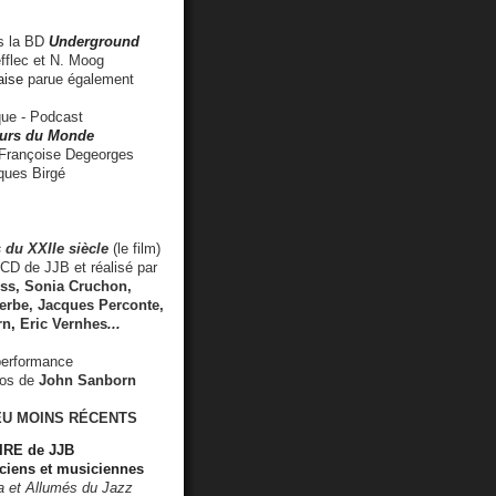
 la BD
Underground
fflec et N. Moog
aise
parue également
e - Podcast
rs du Monde
rançoise Degeorges
ues Birgé
 du XXIIe siècle
(le film)
CD de JJB et réalisé par
s, Sonia Cruchon,
rbe, Jacques Perconte,
rn
,
Eric Vernhes
...
performance
éos de
John Sanborn
EU MOINS RÉCENTS
RE de JJB
ciens et musiciennes
ra et Allumés du Jazz