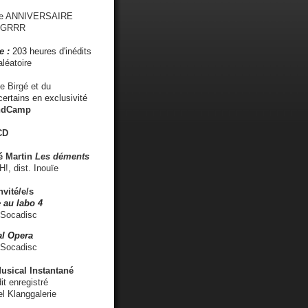
me ANNIVERSAIRE
s GRRR
e :
203 heures d'inédits
léatoire
e Birgé et du
ertains en exclusivité
ndCamp
CD
é
Martin
Les déments
 dist. Inouïe
nvité/e/s
 au labo 4
 Socadisc
l Opera
 Socadisc
sical Instantané
dit enregistré
el Klanggalerie