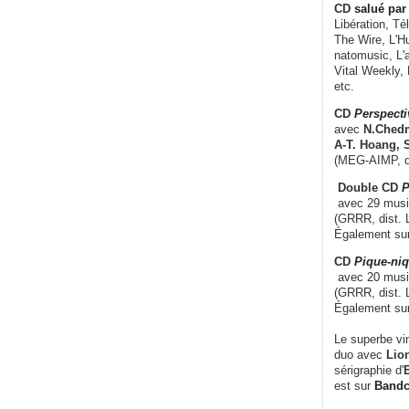
CD
salué par 
Libération, Té
The Wire, L'H
natomusic, L'a
Vital Weekly,
etc.
CD
Perspecti
avec
N.Chedm
A-T. Hoang, 
(MEG-AIMP, d
Double CD
P
avec 29 music
(GRRR, dist. L
Également su
CD
Pique-niq
avec 20 musi
(GRRR, dist. 
Également su
Le superbe vi
duo avec
Lion
sérigraphie d'
E
est sur
Band