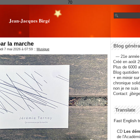
70
Jean-Jacques Birgé
ar la marche
Blog général
udi 7 mai 2026 à 07:59
::
Musique
--- 21e année 
Créé en août 2
Plus de 6000 ar
Blog quotidien f
+ en miroir su
chronique solida
non je ne suis 
Contact:
jjbirg
Translate
Fast English tr
CD
Les dém
de l'Académi