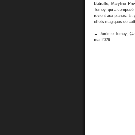
Butruille, Maryline Pr
Ternoy, qui a composé 
revient aux pianos. Et p
effets magiques de cet
→ Jérémie Ternoy,
Ça
mai 2026