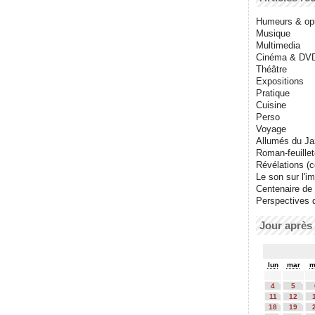
Humeurs & op
Musique
Multimedia
Cinéma & DV
Théâtre
Expositions
Pratique
Cuisine
Perso
Voyage
Allumés du J
Roman-feuille
Révélations (co
Le son sur l'i
Centenaire de
Perspectives 
Jour après 
lun
mar
m
4
5
11
12
18
19