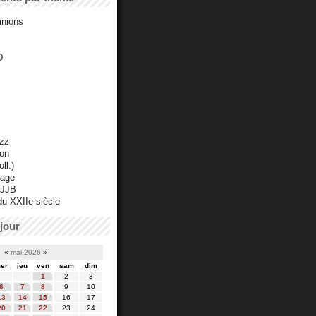
inions
D
azz
ton
ll.)
mage
 JJB
du XXIIe siècle
jour
«
mai 2026
»
er
jeu
ven
sam
dim
1
2
3
6
7
8
9
10
13
14
15
16
17
20
21
22
23
24