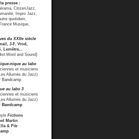
la presse :
lérama, CitizenJazz,
umanité, Impro Jazz,
utre quotidien,
 France Musique,
ves du XXIIe siècle
ail, J-F. Vrod,
S. Lemêtre
...
ist.Word and Sound)
ique-nique au labo
iennes et musiciens
es Allumés du Jazz)
r
Bandcamp
ue au labo 3
ciennes et musiciens
Les Allumés du Jazz)
r
Bandcamp
nyle
Fictions
el Martin
lla & Pitr
camp