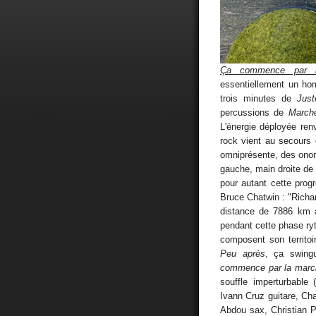
Ça commence par 
essentiellement un hom
trois minutes de
Just
percussions de
March
L'énergie déployée renv
rock vient au secours 
omniprésente, des onom
gauche, main droite de
pour autant cette prog
Bruce Chatwin : "Richa
distance de 7886 km 
pendant cette phase ry
composent son territoir
Peu après
, ça swing
commence par la marc
souffle imperturbable
Ivann Cruz guitare, Cha
Abdou sax, Christian 