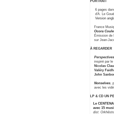
PORTRAIT
6 pages dans
d'A. Le Gouë
Version angl
France Musiqu
Ocora Couleu
Émission de F
sur Jean-Jacq
À REGARDER
Perspectives
inspiré par le 
Nicolas Claus
Valéry Faidhe
John Sanbo
Nonselves
, 
avec les vid
LP & CD
UN P
Le CENTENAI
avec 15 musi
dist. Orkhêst