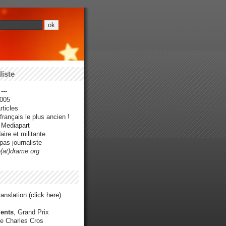
iste
---
005
ticles
rançais le plus ancien !
r Mediapart
ire et militante
pas journaliste
e(at)drame.org
anslation (click here)
ents
, Grand Prix
e Charles Cros