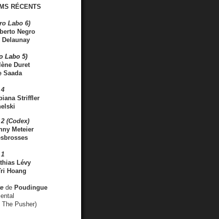
MS RÉCENTS
ro Labo 6)
berto Negro
 Delaunay
ro Labo 5)
lène Duret
e Saada
 4
iana Striffler
elski
2 (Codex)
nny Meteier
esbrosses
 1
thias Lévy
ri Hoang
ve
de
Poudingue
ental
. The Pusher)