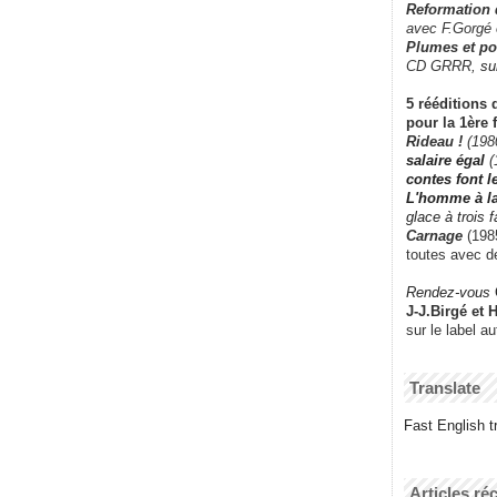
Reformation
avec F.Gorgé
Plumes et po
CD GRRR,
su
5 rééditions 
pour la 1ère 
Rideau !
(198
salaire égal
(
contes font 
L'homme à l
glace à trois 
Carnage
(1985
toutes avec d
Rendez-vous
J-J.Birgé et 
sur le label a
Translate
Fast English tr
Articles ré