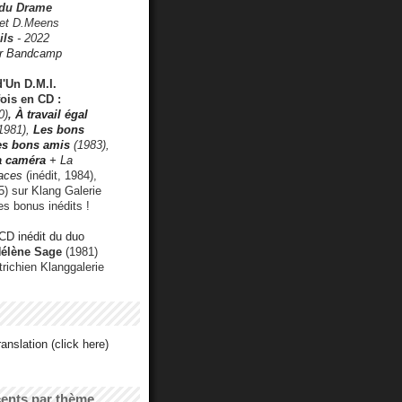
 du Drame
 et D.Meens
ils
- 2022
r Bandcamp
d'Un D.M.I.
fois en CD :
0)
,
À travail égal
1981),
Les bons
les bons amis
(1983),
a caméra
+ La
faces
(inédit, 1984),
) sur Klang Galerie
es bonus inédits !
CD inédit du duo
Hélène Sage
(1981)
utrichien Klanggalerie
anslation (click here)
cents par thème