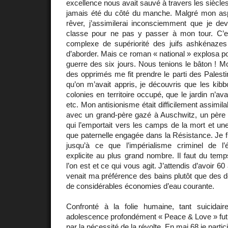
excellence nous avait sauvé à travers les siècle
jamais été du côté du manche. Malgré mon asp
rêver, j’assimilerai inconsciemment que je dev
classe pour ne pas y passer à mon tour. C’est
complexe de supériorité des juifs ashkénazes
d’aborder. Mais ce roman « national » explosa p
guerre des six jours. Nous tenions le bâton ! 
des opprimés me fit prendre le parti des Palesti
qu’on m’avait appris, je découvris que les kibbo
colonies en territoire occupé, que le jardin n’ava
etc. Mon antisionisme était difficilement assimila
avec un grand-père gazé à Auschwitz, un père q
qui l’emportait vers les camps de la mort et une
que paternelle engagée dans la Résistance. Je f
jusqu’à ce que l’impérialisme criminel de l’é
explicite au plus grand nombre. Il faut du tem
l’on est et ce qui vous agit. J’attendis d’avoir 6
venait ma préférence des bains plutôt que des do
de considérables économies d’eau courante.
Confronté à la folie humaine, tant suicidai
adolescence profondément « Peace & Love » f
par la nécessité de la révolte. En mai 68 je partic