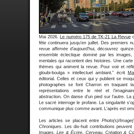
Mai 2026.
Le numéro 175 de TK-21 La Revue
c
fête continuera jusqu’en juillet. Des premiers n
revue affirmée d’aujourd’hui, découvrez quinze
ensemble éclectique dominé par les images, 
mentales qui racontent des histoires. Une carte
thèmes qui animent la revue. Pour voir et réfl
gloubi-boulga » intellectuel ambiant." écrit
Mar
éditorial. Celles et ceux qui y publient se moqu
photographes se font Charron en traquant la
représentations entre le réel et l'imaginair
abstraction. On danse d'un pied sur l'autre. La 
Le sacré interroge le profane. La singularité s'
communique plus comme avant. L'après est omn
Les articles se placent entre
Photo(s)/Image(
Chroniques
. Les dix-huit contributions peuvent
Images, Lire & Écrire, Cerveau, Création & C