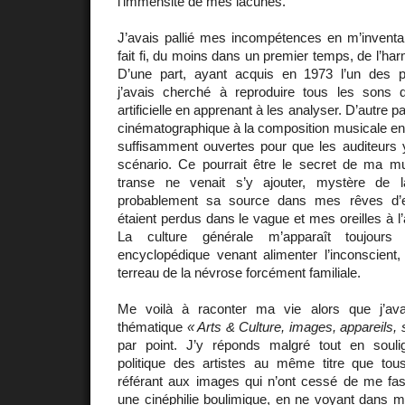
l’immensité de mes lacunes.
J’avais pallié mes incompétences en m’inventan
fait fi, du moins dans un premier temps, de l’har
D’une part, ayant acquis en 1973 l’un des p
j’avais cherché à reproduire tous les son
artificielle en apprenant à les analyser. D’autre pa
cinématographique à la composition musicale en 
suffisamment ouvertes pour que les auditeurs y
scénario. Ce pourrait être le secret de ma m
transe ne venait s’y ajouter, mystère de l
probablement sa source dans mes rêves d
étaient perdus dans le vague et mes oreilles à l’
La culture générale m’apparaît toujou
encyclopédique venant alimenter l’inconscient,
terreau de la névrose forcément familiale.
Me voilà à raconter ma vie alors que j’ava
thématique
« Arts & Culture, images, appareils, 
par point. J’y réponds malgré tout en soulig
politique des artistes au même titre que to
référant aux images qui n’ont cessé de me fasc
une cinéphilie boulimique, en ne voyant dans 