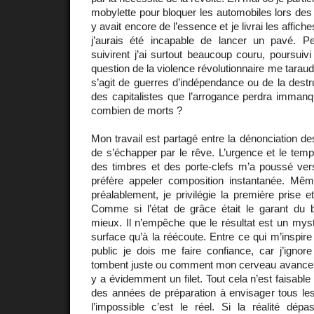
mobylette pour bloquer les automobiles lors des 
y avait encore de l’essence et je livrai les affic
j’aurais été incapable de lancer un pavé. P
suivirent j’ai surtout beaucoup couru, poursuiv
question de la violence révolutionnaire me taraude,
s’agit de guerres d’indépendance ou de la destru
des capitalistes que l’arrogance perdra imman
combien de morts ?
Mon travail est partagé entre la dénonciation des
de s’échapper par le rêve. L’urgence et le temp
des timbres et des porte-clefs m’a poussé vers
préfère appeler composition instantanée. Mê
préalablement, je privilégie la première prise e
Comme si l’état de grâce était le garant du bi
mieux. Il n’empêche que le résultat est un mystè
surface qu’à la réécoute. Entre ce qui m’inspire e
public je dois me faire confiance, car j’ig
tombent juste ou comment mon cerveau avance sur l
y a évidemment un filet. Tout cela n’est faisabl
des années de préparation à envisager tous les
l’impossible c’est le réel. Si la réalité dépas