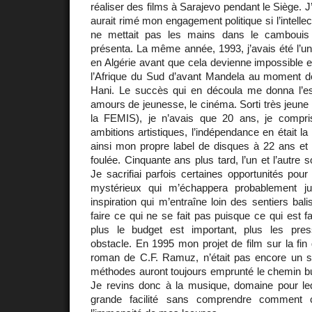
réaliser des films à Sarajevo pendant le Siège. J
aurait rimé mon engagement politique si l’intellec
ne mettait pas les mains dans le cambouis 
présenta. La même année, 1993, j’avais été l’un
en Algérie avant que cela devienne impossible e
l’Afrique du Sud d’avant Mandela au moment de
Hani. Le succès qui en découla me donna l’e
amours de jeunesse, le cinéma. Sorti très jeune
la FEMIS), je n’avais que 20 ans, je comp
ambitions artistiques, l’indépendance en était la
ainsi mon propre label de disques à 22 ans et
foulée. Cinquante ans plus tard, l’un et l’autre s
Je sacrifiai parfois certaines opportunités pour
mystérieux qui m’échappera probablement j
inspiration qui m’entraîne loin des sentiers bal
faire ce qui ne se fait pas puisque ce qui est fai
plus le budget est important, plus les pres
obstacle. En 1995 mon projet de film sur la fi
roman de C.F. Ramuz, n’était pas encore un 
méthodes auront toujours emprunté le chemin bu
Je revins donc à la musique, domaine pour leq
grande facilité sans comprendre comment c