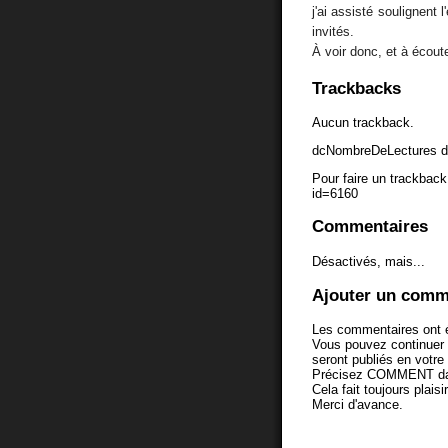
j'ai assisté soulignent 
invités.
À voir donc, et à écoute
Trackbacks
Aucun trackback.
dcNombreDeLectures d
Pour faire un trackback 
id=6160
Commentaires
Désactivés, mais...
Ajouter un comm
Les commentaires ont é
Vous pouvez continuer
seront publiés en votr
Précisez COMMENT dans 
Cela fait toujours plaisi
Merci d'avance.