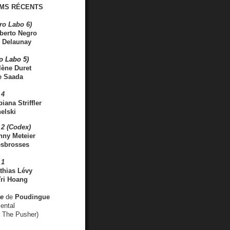
MS RÉCENTS
ro Labo 6)
berto Negro
 Delaunay
ro Labo 5)
lène Duret
e Saada
 4
iana Striffler
elski
2 (Codex)
nny Meteier
esbrosses
 1
thias Lévy
ri Hoang
ve
de
Poudingue
ental
. The Pusher)