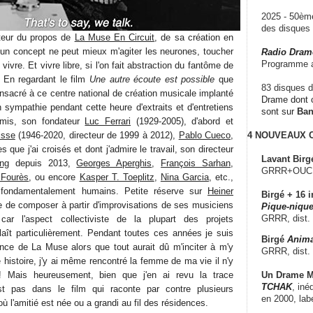
2025 - 50è
des disque
cteur du propos de
La Muse En Circuit
, de sa création en
cun concept ne peut mieux m'agiter les neurones, toucher
Radio Dram
Programme a
 vivre. Et vivre libre, si l'on fait abstraction du fantôme de
. En regardant le film
Une autre écoute est possible
que
83 disques d
sacré à ce centre national de création musicale implanté
Drame dont c
 en sympathie pendant cette heure d'extraits et d'entretiens
sont sur
Ba
amis, son fondateur
Luc Ferrari
(1929-2005), d'abord et
isse
(1946-2020, directeur de 1999 à 2012),
Pablo Cueco
,
4 NOUVEAUX
es que j'ai croisés et dont j'admire le travail, son directeur
Lavant Birg
ing
depuis 2013,
Georges Aperghis
,
François Sarhan
,
GRRR+OUCH!,
 Fourès
, ou encore
Kasper T. Toeplitz
,
Nina Garcia
, etc.,
 fondamentalement humains. Petite réserve sur
Heiner
Birgé + 16 i
 de composer à partir d'improvisations de ses musiciens
Pique-nique
GRRR, dist.
car l'aspect collectiviste de la plupart des projets
plaît particulièrement. Pendant toutes ces années je suis
Birgé
Anima
nce de La Muse alors que tout aurait dû m'inciter à m'y
GRRR, dist.
e histoire, j'y ai même rencontré la femme de ma vie il n'y
Un Drame Mu
 Mais heureusement, bien que j'en ai revu la trace
TCHAK
, iné
st pas dans le film qui raconte par contre plusieurs
en 2000, lab
ù l'amitié est née ou a grandi au fil des résidences.