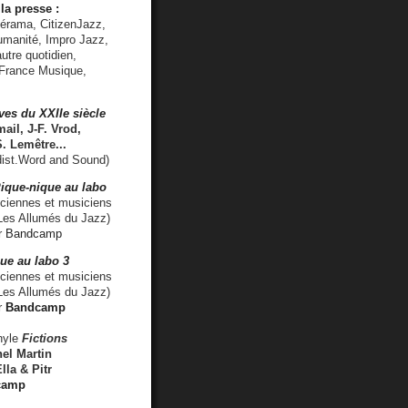
la presse :
lérama, CitizenJazz,
umanité, Impro Jazz,
utre quotidien,
 France Musique,
ves du XXIIe siècle
ail, J-F. Vrod,
S. Lemêtre
...
ist.Word and Sound)
ique-nique au labo
iennes et musiciens
es Allumés du Jazz)
r
Bandcamp
ue au labo 3
ciennes et musiciens
Les Allumés du Jazz)
r
Bandcamp
nyle
Fictions
el Martin
lla & Pitr
camp