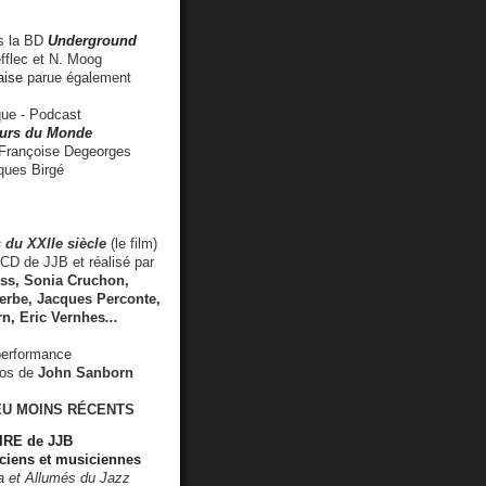
 la BD
Underground
fflec et N. Moog
aise
parue également
e - Podcast
rs du Monde
rançoise Degeorges
ues Birgé
 du XXIIe siècle
(le film)
CD de JJB et réalisé par
s, Sonia Cruchon,
rbe, Jacques Perconte,
rn
,
Eric Vernhes
...
performance
éos de
John Sanborn
EU MOINS RÉCENTS
RE de JJB
ciens et musiciennes
ra et Allumés du Jazz