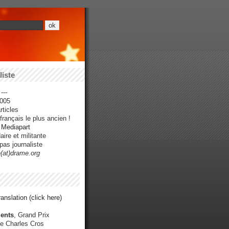
iste
---
005
ticles
rançais le plus ancien !
r Mediapart
ire et militante
pas journaliste
e(at)drame.org
anslation (click here)
ents
, Grand Prix
e Charles Cros