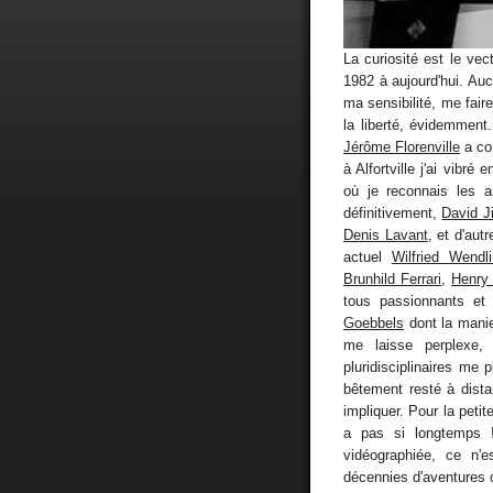
La curiosité est le ve
1982 à aujourd'hui. Au
ma sensibilité, me faire
la liberté, évidemment
Jérôme Florenville
a con
à Alfortville j'ai vibré
où je reconnais les 
définitivement,
David J
Denis Lavant
, et d'autr
actuel
Wilfried Wendl
Brunhild Ferrari
,
Henry
tous passionnants et
Goebbels
dont la manie
me laisse perplexe, 
pluridisciplinaires me 
bêtement resté à dista
impliquer. Pour la petit
a pas si longtemps !
vidéographiée, ce n'e
décennies d'aventures o