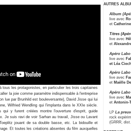
AUTRES ALBU
Album (Apé
live avec
Ro
et
Catherine
Titres (Apé
live avec
Hé
et
Alexandr
Apéro Labo
live avec
Fab
et
Léa Ciech
Apéro Labo 
live avec
Fa
et
Maëlle D
tous les protagonistes, en particulier les trois capitaines
Apéro Labo
staller la joie comme paramètre indispensable à l'entreprise
live avec
Ma
on lue par Brunhild est bouleversante), David Jisse qui lui
et
Antonin-T
ne, Wilfried Wendling qui l'implanta dans le XXIe siècle.
 qui y furent créées montre l'ouverture d'esprit, guide
LP
La preu
x. Je suis ravi de voir Sarhan au travail, Jisse ou Lavant
rock expérim
(GRRR, dist
 Toeplitz jouant de sa double basse, etc. La bidouille et
nage. Et toutes les créations absentes du film auxquelles