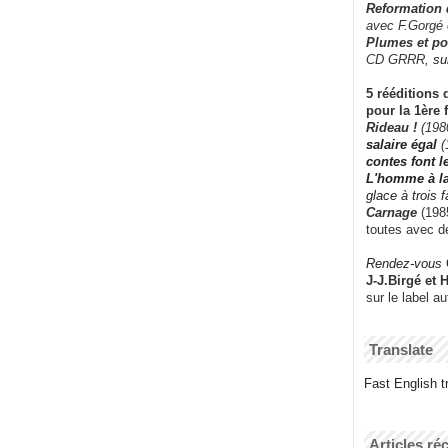
Reformation
avec F.Gorgé
Plumes et po
CD GRRR,
su
5 rééditions 
pour la 1ère 
Rideau !
(198
salaire égal
(
contes font 
L'homme à l
glace à trois 
Carnage
(1985
toutes avec d
Rendez-vous
J-J.Birgé et 
sur le label a
Translate
Fast English tr
Articles ré