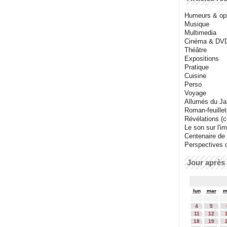
Humeurs & op
Musique
Multimedia
Cinéma & DV
Théâtre
Expositions
Pratique
Cuisine
Perso
Voyage
Allumés du J
Roman-feuille
Révélations (co
Le son sur l'i
Centenaire de
Perspectives 
Jour après 
lun
mar
m
4
5
11
12
18
19