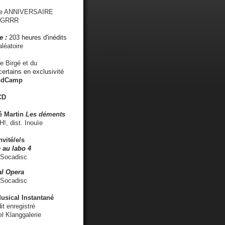
me ANNIVERSAIRE
s GRRR
e :
203 heures d'inédits
léatoire
e Birgé et du
ertains en exclusivité
ndCamp
CD
é
Martin
Les déments
 dist. Inouïe
nvité/e/s
 au labo 4
 Socadisc
l Opera
 Socadisc
sical Instantané
dit enregistré
el Klanggalerie