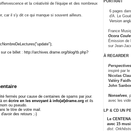
PORTRAIT
l'effervescence et la créativité de l'équipe et des nombreux
6 pages dans
r, car il s'y dit ce qui manque si souvent ailleurs.
d'A. Le Gouë
Version angl
France Musiqu
Ocora Couleu
Émission de F
cNombreDeLectures("update");
sur Jean-Jacq
sur ce billet : http://archives.drame.org/blog/tb.php?
À REGARDER
Perspectives
inspiré par le 
Nicolas Claus
Valéry Faidhe
John Sanbo
entaire
Nonselves
, 
té fermés pour cause de centaines de spams par jour.
avec les vid
 à en
écrire en les envoyant à info(at)drame.org
et ils
e nom ou pseudo.
le titre de votre mail.
LP & CD
UN P
r d'avoir des retours ;-)
Le CENTENAI
avec 15 musi
dist. Orkhêst