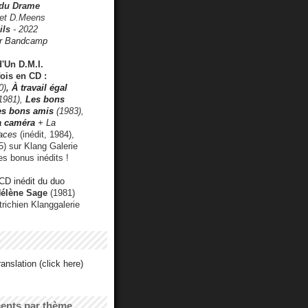
 du Drame
 et D.Meens
ils
- 2022
r Bandcamp
d'Un D.M.I.
fois en CD :
0)
,
À travail égal
1981),
Les bons
les bons amis
(1983),
a caméra
+ La
faces
(inédit, 1984),
) sur Klang Galerie
es bonus inédits !
CD inédit du duo
Hélène Sage
(1981)
utrichien Klanggalerie
anslation (click here)
cents par thème