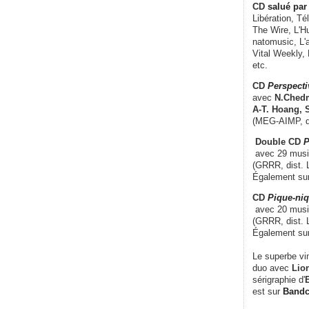
CD
salué par 
Libération, Té
The Wire, L'H
natomusic, L'a
Vital Weekly,
etc.
CD
Perspecti
avec
N.Chedm
A-T. Hoang, 
(MEG-AIMP, d
Double CD
P
avec 29 music
(GRRR, dist. L
Également su
CD
Pique-niq
avec 20 musi
(GRRR, dist. 
Également su
Le superbe vi
duo avec
Lion
sérigraphie d'
E
est sur
Band