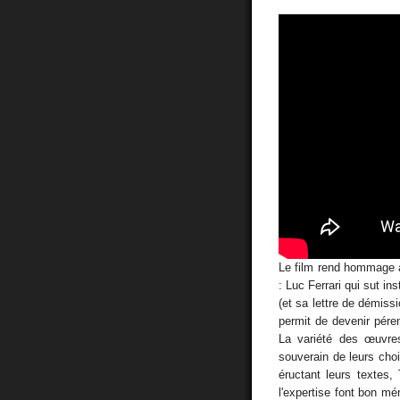
Le film rend hommage à 
: Luc Ferrari qui sut in
(et sa lettre de démissi
permit de devenir péren
La variété des œuvres
souverain de leurs choi
éructant leurs textes,
l'expertise font bon mé