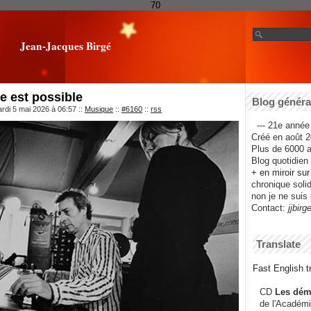
70
Jean-Jacques Birgé
e est possible
Blog général
rdi 5 mai 2026 à 06:57
::
Musique
::
#6160
::
rss
--- 21e année 
Créé en août 2
Plus de 6000 ar
Blog quotidien f
+ en miroir su
chronique solida
non je ne suis 
Contact:
jjbirg
Translate
Fast English tr
CD
Les dém
de l'Académi