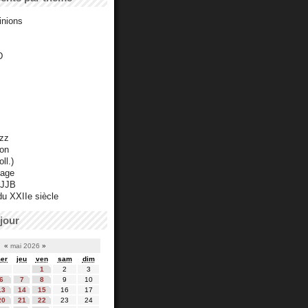
inions
D
azz
ton
ll.)
mage
 JJB
du XXIIe siècle
jour
«
mai 2026
»
er
jeu
ven
sam
dim
1
2
3
6
7
8
9
10
13
14
15
16
17
20
21
22
23
24