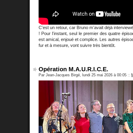
C'est un retour, car Bruno m'avait déjà interviewé 
! Pour l'instant, seul le premier des quatre épiso
est amical, enjoué et complice. Les autres épiso
fur et à mesure, vont suivre très bientôt.
Opération M.A.U.R.I.C.E.
Par Jean-Jacques Birgé, lundi 25 mai 2026 à 00:05
::