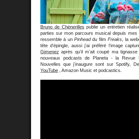
Bruno de Chènerilles
publie un entretien réali
parties sur mon parcours musical depuis mes d
ressemble à un
Pinhead
du film
Freaks
, la we
tête d'épingle, aussi j'ai préféré l'image cap
Gimenez
après qu'il m'ait coupé ma tignasse
nouveaux podcasts de Planeta - la Revue
Nouvelles que j'inaugure sont sur Spotify, D
YouTube
, Amazon Music et podcastics.