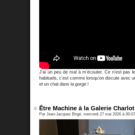
J'ai un peu de mal à m'écouter. Ce n'est pas l
habituels, c'est comme lorsqu'on discute avec un
et un chat dans la gorge !
Être Machine à la Galerie Charlot
Par Jean-Jacques Birgé, mercredi 27 mai 2026 à 00:0