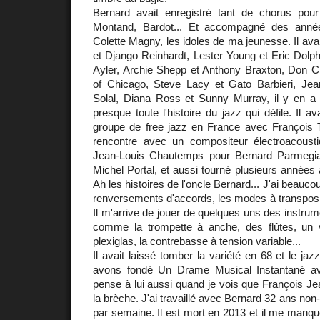
Bernard avait enregistré tant de chorus pou
Montand, Bardot... Et accompagné des années
Colette Magny, les idoles de ma jeunesse. Il ava
et Django Reinhardt, Lester Young et Eric Dolph
Ayler, Archie Shepp et Anthony Braxton, Don Ch
of Chicago, Steve Lacy et Gato Barbieri, Jea
Solal, Diana Ross et Sunny Murray, il y en a t
presque toute l'histoire du jazz qui défile. Il av
groupe de free jazz en France avec François 
rencontre avec un compositeur électroacous
Jean-Louis Chautemps pour Bernard Parmegian
Michel Portal, et aussi tourné plusieurs années
Ah les histoires de l'oncle Bernard... J'ai beaucou
renversements d'accords, les modes à transpositio
Il m'arrive de jouer de quelques uns des instrume
comme la trompette à anche, des flûtes, un vi
plexiglas, la contrebasse à tension variable...
Il avait laissé tomber la variété en 68 et le ja
avons fondé Un Drame Musical Instantané a
pense à lui aussi quand je vois que François Je
la brèche. J'ai travaillé avec Bernard 32 ans non-
par semaine. Il est mort en 2013 et il me manq