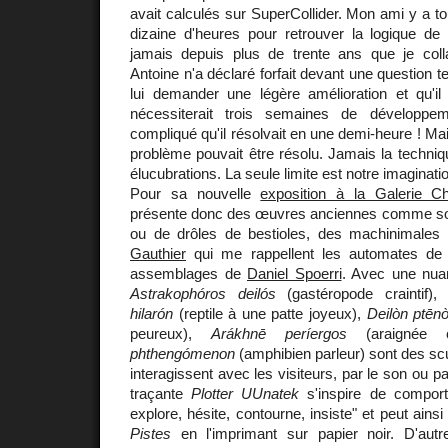
avait calculés sur SuperCollider. Mon ami y a 
dizaine d'heures pour retrouver la logique de
jamais depuis plus de trente ans que je coll
Antoine n'a déclaré forfait devant une question te
lui demander une légère amélioration et qu'
nécessiterait trois semaines de développe
compliqué qu'il résolvait en une demi-heure ! Mai
problème pouvait être résolu. Jamais la techniqu
élucubrations. La seule limite est notre imaginati
Pour sa nouvelle
exposition à la Galerie Ch
présente donc des œuvres anciennes comme son
ou de drôles de bestioles, des machinimale
Gauthier
qui me rappellent les automates d
assemblages de
Daniel Spoerri
. Avec une nuan
Astrakophóros deilós
(gastéropode craintif)
hilarón
(reptile à une patte joyeux),
Deilòn ptēn
peureux),
Arákhnē períergos
(araignée c
phthengómenon
(amphibien parleur) sont des scu
interagissent avec les visiteurs, par le son ou p
traçante
Plotter UUnatek
s'inspire de comport
explore, hésite, contourne, insiste" et peut ainsi
Pistes
en l'imprimant sur papier noir. D'au