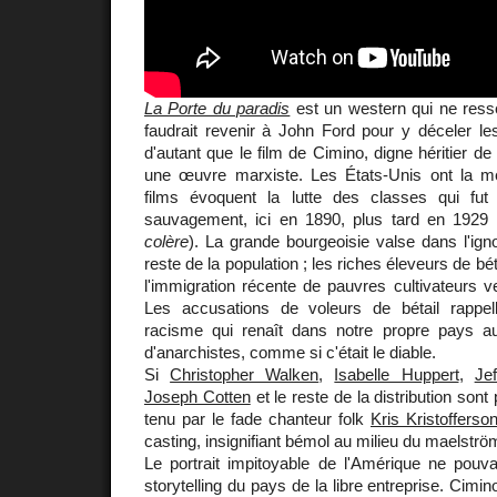
La Porte du paradis
est un western qui ne resse
faudrait revenir à John Ford pour y déceler le
d'autant que le film de Cimino, digne héritier de 
une œuvre marxiste. Les États-Unis ont la m
films évoquent la lutte des classes qui fut
sauvagement, ici en 1890, plus tard en 1929 
colère
). La grande bourgeoisie valse dans l'ign
reste de la population ; les riches éleveurs de bé
l'immigration récente de pauvres cultivateurs v
Les accusations de voleurs de bétail rappel
racisme qui renaît dans notre propre pays au
d'anarchistes, comme si c'était le diable.
Si
Christopher Walken
,
Isabelle Huppert
,
Je
Joseph Cotten
et le reste de la distribution sont p
tenu par le fade chanteur folk
Kris Kristofferso
casting, insignifiant bémol au milieu du maelströ
Le portrait impitoyable de l'Amérique ne pouva
storytelling du pays de la libre entreprise. Cimin