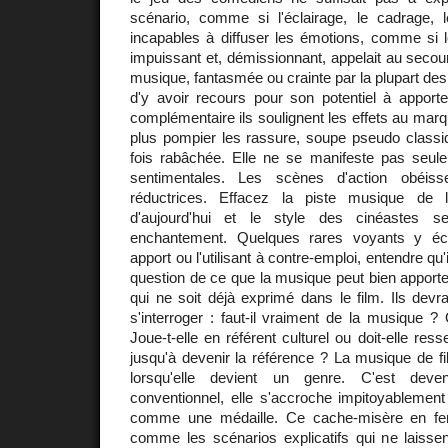
scénario, comme si l'éclairage, le cadrage, 
incapables à diffuser les émotions, comme si l
impuissant et, démissionnant, appelait au secour
musique, fantasmée ou crainte par la plupart des 
d'y avoir recours pour son potentiel à appor
complémentaire ils soulignent les effets au marqu
plus pompier les rassure, soupe pseudo classiqu
fois rabâchée. Elle ne se manifeste pas seu
sentimentales. Les scènes d'action obéi
réductrices. Effacez la piste musique de 
d'aujourd'hui et le style des cinéastes
enchantement. Quelques rares voyants y éc
apport ou l'utilisant à contre-emploi, entendre qu'
question de ce que la musique peut bien apport
qui ne soit déjà exprimé dans le film. Ils dev
s'interroger : faut-il vraiment de la musique ? 
Joue-t-elle en référent culturel ou doit-elle re
jusqu'à devenir la référence ? La musique de f
lorsqu'elle devient un genre. C'est deve
conventionnel, elle s'accroche impitoyablement
comme une médaille. Ce cache-misère en fer
comme les scénarios explicatifs qui ne laisse