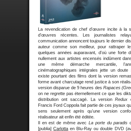
La revendication de chef d'œuvre incite à la sus
d'œuvres récentes. Les journalistes rela
communication annoncent toujours le dernier disq
auteur comme son meilleur, pour rattraper le
quelques années auparavant, d'où une forte dé
nullement aux artistes encensés indûment dans 
une même démarche mercantile, l'an
cinématographiques intégrales jette un doute s
existe pourtant des films dont la version rema
forme avant charcutage rend justice à son réalisat
version disparue de 9 heures des
Rapaces (Gre
on ne regrette pas éternellement ce que les dikt
distribution ont saccagé. La version
Redux
d
Francis Ford Coppola fait partie de ces joyaux qui
sens seulement après qu'une version conf
réalisateur ait enfin été éditée.
Il en est de même avec
La porte du paradis
d
[publia]
Carlotta
en Blu-Ray ou double DVD (av