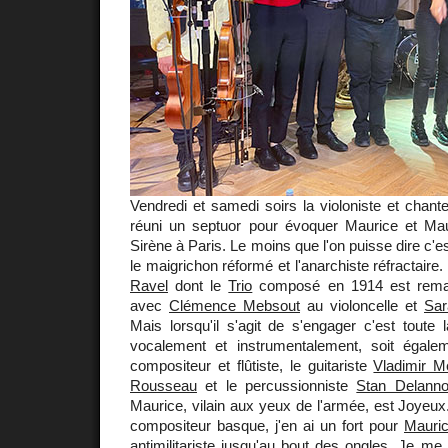
Vendredi et samedi soirs la violoniste et chan
réuni un septuor pour évoquer Maurice et Mau
Sirène à Paris. Le moins que l'on puisse dire c'e
le maigrichon réformé et l'anarchiste réfractaire.
Ravel
dont le
Trio
composé en 1914 est remar
avec
Clémence Mebsout
au violoncelle et
Sar
Mais lorsqu'il s'agit de s'engager c'est toute 
vocalement et instrumentalement, soit égal
compositeur et flûtiste, le guitariste
Vladimir M
Rousseau
et le percussionniste
Stan Delann
Maurice, vilain aux yeux de l'armée, est Joyeux. S
compositeur basque, j'en ai un fort pour
Mauri
antimilitariste jusqu'au bout des ongles. Je me