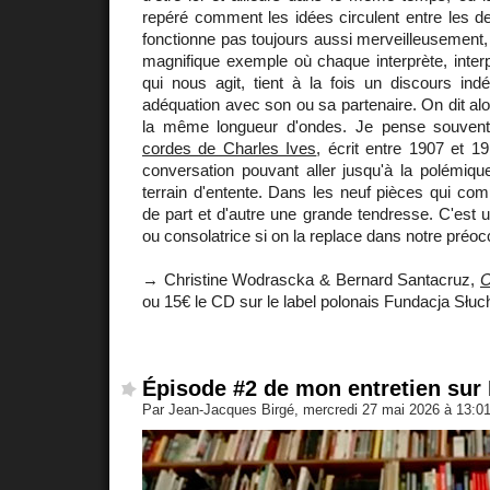
repéré comment les idées circulent entre les d
fonctionne pas toujours aussi merveilleusement
magnifique exemple où chaque interprète, interpr
qui nous agit, tient à la fois un discours ind
adéquation avec son ou sa partenaire. On dit alors
la même longueur d'ondes. Je pense souve
cordes de Charles Ives
, écrit entre 1907 et
conversation pouvant aller jusqu'à la polémiqu
terrain d'entente. Dans les neuf pièces qui co
de part et d'autre une grande tendresse. C'est 
ou consolatrice si on la replace dans notre préoc
→ Christine Wodrascka & Bernard Santacruz,
O
ou 15€ le CD sur le label polonais Fundacja Słuc
Épisode #2 de mon entretien sur 
Par Jean-Jacques Birgé, mercredi 27 mai 2026 à 13:0