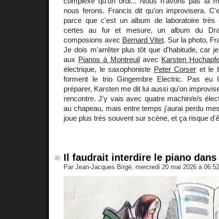
complexe qu'un ordi... Nous n'avons pas la 
nous ferons. Francis dit qu'on improvisera. C'
parce que c'est un album de laboratoire très c
certes au fur et mesure, un album du 
composions avec
Bernard Vitet
. Sur la photo, Fr
Je dois m'arrêter plus tôt que d'habitude, car j
aux
Pianos à Montreuil
avec
Karsten Hochapfe
électrique, le saxophoniste
Peter Corser
et le 
forment le trio Gingembre Electric. Pas eu
préparer, Karsten me dit lui aussi qu'on improvis
rencontre. J'y vais avec quatre machin/e/s élec
au chapeau, mais entre temps j'aurai perdu mes
joue plus très souvent sur scène, et ça risque d'ê
Il faudrait interdire le piano dans
Par Jean-Jacques Birgé, mercredi 20 mai 2026 à 06:5