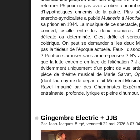
réformer P5 pour ne pas avoir à obéir à un imbéc
d'hypothétiques ennemis de la patrie. Plus sér
anarcho-syndicaliste a publié
Mutinerie à Montlu
sa prison en 1944. La musique de ce spectacle, p
concert, oscille entre les deux manières d'
délicate ou déterminée. C'est drôle et sérieu
colérique. On peut se demander si les deux Ma
pas la tiédeur de l'époque actuelle. Faut-il diss
? Peut-on s'amuser sans arrière-pensée ? N'y a-t
que la lutte extrême en face de l'aliénation ? J
évidemment uniquement d'un point de vue artist
pièce de théâtre musical de Marie Salvat,
Op
(dont l'acronyme de départ était Moment Musical
Ravel Imaginé par des Chambristes Expérime
entraînante, profonde, lyrique et pleine d'humour.
Gingembre Electric + JJB
Par Jean-Jacques Birgé, vendredi 22 mai 2026 à 07:0