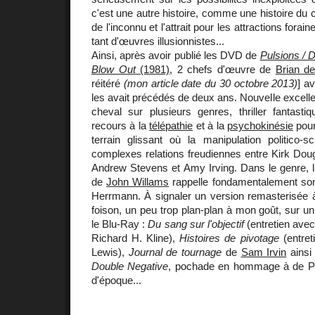
c'est une autre histoire, comme une histoire du 
de l'inconnu et l'attrait pour les attractions forain
tant d'œuvres illusionnistes...
Ainsi, après avoir publié les DVD de
Pulsions / D
Blow Out
(1981)
, 2 chefs d'œuvre de
Brian d
réitéré
(mon article date du 30 octobre 2013)
] a
les avait précédés de deux ans. Nouvelle excelle
cheval sur plusieurs genres, thriller fantasti
recours à la
télépathie
et à la
psychokinésie
pour
terrain glissant où la manipulation politico-s
complexes relations freudiennes entre Kirk Dou
Andrew Stevens et Amy Irving. Dans le genre, l
de
John Willams
rappelle fondamentalement son 
Herrmann. À signaler un version remasterisée 
foison, un peu trop plan-plan à mon goût, sur 
le Blu-Ray :
Du sang sur l'objectif
(entretien avec
Richard H. Kline),
Histoires de pivotage
(entret
Lewis),
Journal de tournage
de
Sam Irvin
ainsi
Double Negative
, pochade en hommage à de Pa
d'époque...